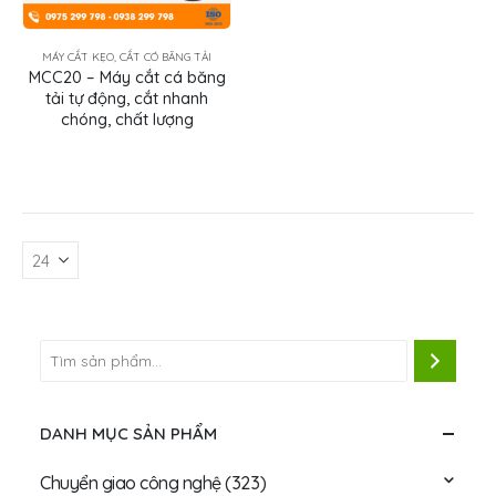
MÁY CẮT KẸO, CẮT CÓ BĂNG TẢI
MCC20 – Máy cắt cá băng
tải tự động, cắt nhanh
chóng, chất lượng
DANH MỤC SẢN PHẨM
Chuyển giao công nghệ
(323)