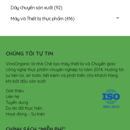
Dây chuyền sản xuất
(92)
Máy và Thiết bị thực phẩm
(416)
CHÚNG TÔI TỰ TIN
VinaOrganic là nhà Chế tạo máy thiết bị và Chuyển giao
công nghệ thực phẩm chuyên nghiệp từ năm 2014. Hướng tới
sự tiện lợi, an toàn, tiết kiệm và phát triển cho khách hàng
khi bắt đầu sản xuất.
Giới thiệu
Liên hệ
Tuyển dụng
Dự án đã thực hiện
Hoạt động – Sự kiện
CHÍNH SÁCH “MIỄN PHÍ”