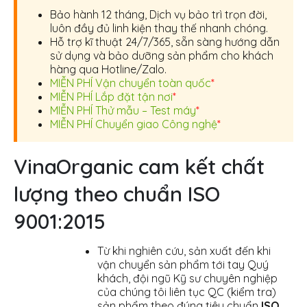
Bảo hành 12 tháng, Dịch vụ bảo trì trọn đời,
luôn đầy đủ linh kiện thay thế nhanh chóng.
Hỗ trợ kĩ thuật 24/7/365, sẵn sàng hướng dẫn
sử dụng và bảo dưỡng sản phẩm cho khách
hàng qua Hotline/Zalo.
MIỄN PHÍ Vận chuyển toàn quốc
*
MIỄN PHÍ Lắp đặt tận nơi
*
MIỄN PHÍ Thử mẫu – Test máy
*
MIỄN PHÍ Chuyển giao Công nghệ
*
VinaOrganic cam kết chất
lượng theo chuẩn ISO
9001:2015
Từ khi nghiên cứu, sản xuất đến khi
vận chuyển sản phẩm tới tay Quý
khách, đội ngũ Kỹ sư chuyên nghiệp
của chúng tôi liên tục QC (kiểm tra)
sản phẩm theo đúng tiêu chuẩn
ISO