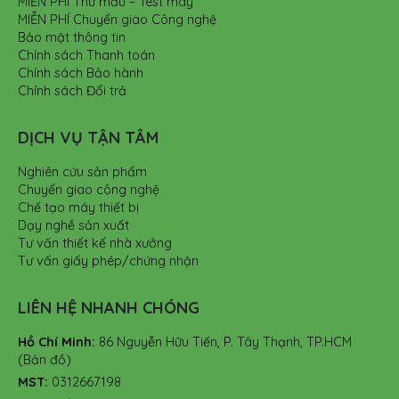
MIỄN PHÍ Thử mẫu – Test máy
MIỄN PHÍ Chuyển giao Công nghệ
Bảo mật thông tin
Chính sách Thanh toán
Chính sách Bảo hành
Chính sách Đổi trả
DỊCH VỤ TẬN TÂM
Nghiên cứu sản phẩm
Chuyển giao công nghệ
Chế tạo máy thiết bị
Dạy nghề sản xuất
Tư vấn thiết kế nhà xưởng
Tư vấn giấy phép/chứng nhận
LIÊN HỆ NHANH CHÓNG
Hồ Chí Minh:
86 Nguyễn Hữu Tiến, P. Tây Thạnh, TP.HCM
(Bản đồ)
MST:
0312667198