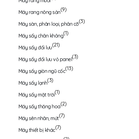
Máy rang muối
(9)
Máy rang nông sản
(3)
Máy sàn, phân loại, phân cỡ
(1)
Máy sấy chân không
(21)
Máy sấy đối lưu
(3)
Máy sấy đối lưu vỏ panel
(13)
Máy sấy giòn ngũ cốc
(3)
Máy sấy lạnh
(1)
Máy sấy mặt trời
(2)
Máy sấy thăng hoa
(7)
Máy sên nhân, mứt
(7)
Máy thiết bị khác
(2)