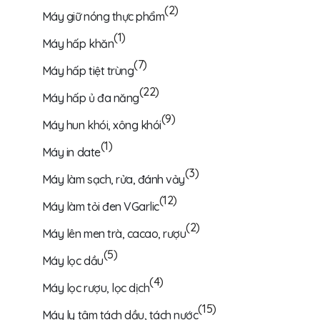
(2)
Máy giữ nóng thực phẩm
(1)
Máy hấp khăn
(7)
Máy hấp tiệt trùng
(22)
Máy hấp ủ đa năng
(9)
Máy hun khói, xông khói
(1)
Máy in date
(3)
Máy làm sạch, rửa, đánh vảy
(12)
Máy làm tỏi đen VGarlic
(2)
Máy lên men trà, cacao, rượu
(5)
Máy lọc dầu
(4)
Máy lọc rượu, lọc dịch
(15)
Máy ly tâm tách dầu, tách nước