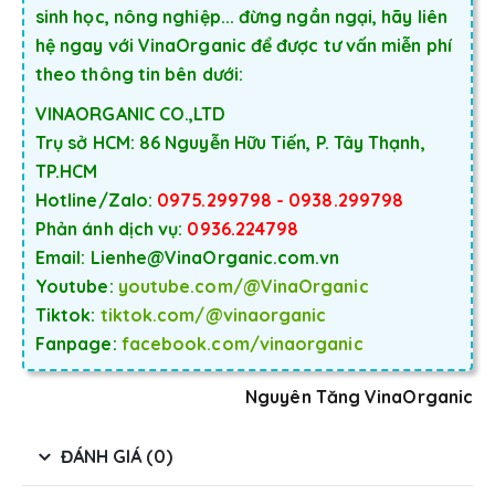
sinh học, nông nghiệp... đừng ngần ngại, hãy liên
hệ ngay với VinaOrganic để được tư vấn miễn phí
theo thông tin bên dưới:
VINAORGANIC CO.,LTD
Trụ sở HCM: 86 Nguyễn Hữu Tiến, P. Tây Thạnh,
TP.HCM
Hotline/Zalo:
0975.299798 - 0938.299798
Phản ánh dịch vụ:
0936.224798
Email: Lienhe@VinaOrganic.com.vn
Youtube:
youtube.com/@VinaOrganic
Tiktok:
tiktok.com/@vinaorganic
Fanpage:
facebook.com/vinaorganic
Nguyên Tăng VinaOrganic
ĐÁNH GIÁ (0)