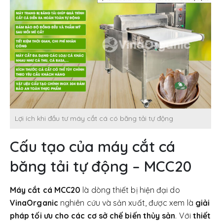
Lợi ích khi đầu tư máy cắt cá có băng tải tự động
Cấu tạo của máy cắt cá
băng tải tự động – MCC20
Máy cắt cá MCC20
là dòng thiết bị hiện đại do
VinaOrganic
nghiên cứu và sản xuất, được xem là
giải
pháp tối ưu cho các cơ sở chế biến thủy sản
. Với
thiết