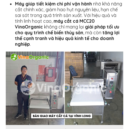
Máy giúp tiết kiệm chi phí vận hành
nhờ khả năng
cắt chính xác, giảm hao hụt nguyên liệu, hạn chế
sai sót trong quá trình sản xuất. Với hiệu quả và
tính linh hoạt cao,
máy cắt cá MCC20
VinaOrganic
không chỉ mang lại
giải pháp tối ưu
cho quy trình chế biến thủy sản
, mà còn
tăng lợi
thế cạnh tranh và hiệu quả kinh tế cho doanh
nghiệp
.