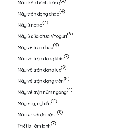
Máy trộn bánh tráng
(4)
Máy trộn dạng chảo
(3)
Máy ủ natto
(9)
Máy ủ sữa chua VYogurt
(4)
Máy vê trân châu
(7)
Máy vê trộn dạng khía
(9)
Máy vê trộn dạng lục
(8)
Máy vê trộn dạng tròn
(4)
Máy vê trộn nằm ngang
(11)
Máy xay, nghiền
(8)
Máy xé sợi đa năng
(7)
Thiết bị làm lạnh