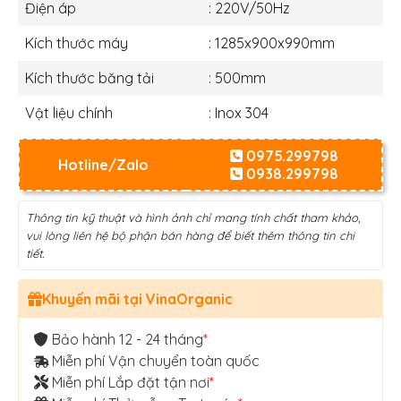
Điện áp
: 220V/50Hz
Kích thước máy
: 1285x900x990mm
Kích thước băng tải
: 500mm
Vật liệu chính
: Inox 304
0975.299798
Hotline/Zalo
0938.299798
Thông tin kỹ thuật và hình ảnh chỉ mang tính chất tham khảo,
vui lòng liên hệ bộ phận bán hàng để biết thêm thông tin chi
tiết.
Khuyến mãi tại VinaOrganic
Bảo hành 12 - 24 tháng
*
Miễn phí Vận chuyển toàn quốc
Miễn phí Lắp đặt tận nơi
*