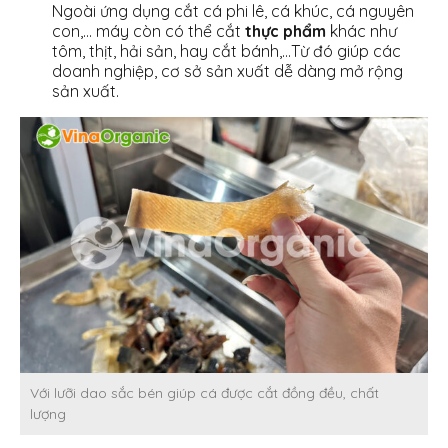
Ngoài ứng dụng cắt cá phi lê, cá khúc, cá nguyên
con,… máy còn có thể cắt
thực phẩm
khác như
tôm, thịt, hải sản, hay cắt bánh,…Từ đó giúp các
doanh nghiệp, cơ sở sản xuất dễ dàng mở rộng
sản xuất.
Với lưỡi dao sắc bén giúp cá được cắt đồng đều, chất
lượng