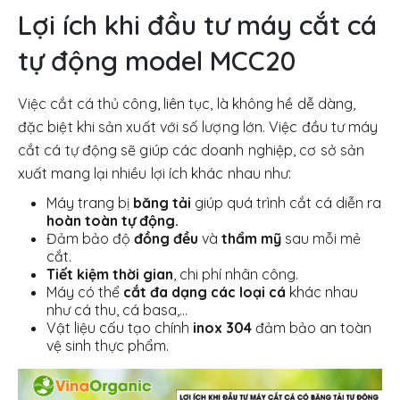
Lợi ích khi đầu tư máy cắt cá
tự động model MCC20
Việc cắt cá thủ công, liên tục, là không hề dễ dàng,
đặc biệt khi sản xuất với số lượng lớn. Việc đầu tư máy
cắt cá tự động sẽ giúp các doanh nghiệp, cơ sở sản
xuất mang lại nhiều lợi ích khác nhau như:
Máy trang bị
băng tải
giúp quá trình cắt cá diễn ra
hoàn toàn tự động.
Đảm bảo độ
đồng đều
và
thẩm mỹ
sau mỗi mẻ
cắt.
Tiết kiệm thời gian
, chi phí nhân công.
Máy có thể
cắt đa dạng các loại cá
khác nhau
như cá thu, cá basa,…
Vật liệu cấu tạo chính
inox 304
đảm bảo an toàn
vệ sinh thực phẩm.