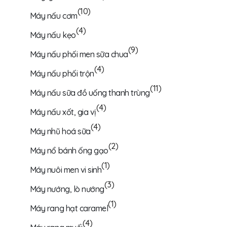
(10)
Máy nấu cơm
(4)
Máy nấu kẹo
(9)
Máy nấu phối men sữa chua
(4)
Máy nấu phối trộn
(11)
Máy nấu sữa đồ uống thanh trùng
(4)
Máy nấu xốt, gia vị
(4)
Máy nhũ hoá sữa
(2)
Máy nổ bánh ống gạo
(1)
Máy nuôi men vi sinh
(3)
Máy nướng, lò nướng
(1)
Máy rang hạt caramel
(4)