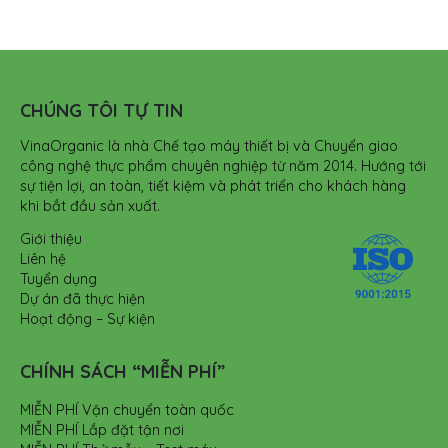
CHÚNG TÔI TỰ TIN
VinaOrganic là nhà Chế tạo máy thiết bị và Chuyển giao
công nghệ thực phẩm chuyên nghiệp từ năm 2014. Hướng tới
sự tiện lợi, an toàn, tiết kiệm và phát triển cho khách hàng
khi bắt đầu sản xuất.
Giới thiệu
Liên hệ
Tuyển dụng
Dự án đã thực hiện
Hoạt động – Sự kiện
CHÍNH SÁCH “MIỄN PHÍ”
MIỄN PHÍ Vận chuyển toàn quốc
MIỄN PHÍ Lắp đặt tận nơi