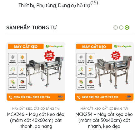
(15)
Thiết bị, Phụ tùng, Dụng cụ hỗ trợ
SẢN PHẨM TƯƠNG TỰ
MÁY CẮT KẸO, CẮT CÓ BĂNG TẢI
MÁY CẮT KẸO, CẮT CÓ BĂNG TẢI
MCK246 – Máy cắt kẹo dẻo
MCK234 – Máy cắt kẹo dẻo
(mâm cắt 40x60cm) cắt
(mâm cắt 30x40cm) cắt
nhanh, đa năng
nhanh, kẹo đẹp