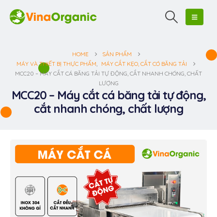
HOME
SẢN PHẨM
MÁY VÀ THIẾT BỊ THỰC PHẨM
,
MÁY CẮT KẸO, CẮT CÓ BĂNG TẢI
MCC20 – MÁY CẮT CÁ BĂNG TẢI TỰ ĐỘNG, CẮT NHANH CHÓNG, CHẤT
LƯỢNG
MCC20 – Máy cắt cá băng tải tự động,
cắt nhanh chóng, chất lượng