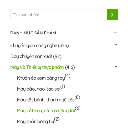
DANH MỤC SẢN PHẨM
Chuyển giao công nghệ
(323)
Dây chuyền sản xuất
(92)
Máy và Thiết bị thực phẩm
(416)
(4)
Khuôn ép cơm bằng tay
(1)
Máy bào, nạo, tạo sợi
(8)
Máy cắt bánh, thanh ngũ cốc
(6)
Máy cắt kẹo, cắt có băng tải
(2)
Máy chần băng tải