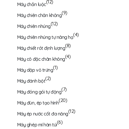
(12)
Máy chần luộc
(9)
Máy chiên chân không
(12)
Máy chiên nhúng
(4)
Máy chiên nhúng tự nâng hạ
(8)
Máy chiết rót định lượng
(4)
Máy cô đặc chân không
(1)
Máy dập vỏ trứng
(2)
Máy đánh bột
(7)
Máy đóng gói tự động
(20)
Máy đùn, ép tạo hình
(12)
Máy ép nước cốt đa năng
(6)
Máy ghép mí hàn túi