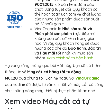
9001:2015
, có dán tem, đảm bảo
chất lượng tuyệt đối. Quý khách có
thể hoàn toàn yên tâm về chất lượng
của những sản phẩm được sản xuất
bởi VinaOrganic.
VinaOrganic là
Nhà sản xuất và
Phân phối sản phẩm trực tiếp
mà
không qua bất cứ kênh trung gian
nào. Vì vậy quý khách hàng sẽ được
hưởng các chế độ
Bảo hành
,
Bảo trì
và
Hậu mãi
tốt nhất khi mua sản
phẩm.
Xem chính sách bảo hành
Hy vọng rằng thông qua bài viết này, bạn sẽ có thêm
thông tin về
Máy cắt cá băng tải tự động –
MCC20
của chúng tôi. Liên hệ ngay với
VinaOrganic
qua hotline để được tư vấn chi tiết về máy cắt cá cũng
như những dòng máy thiết bị thực phẩm khác nhé!
Xem video Máy cắt cá tự