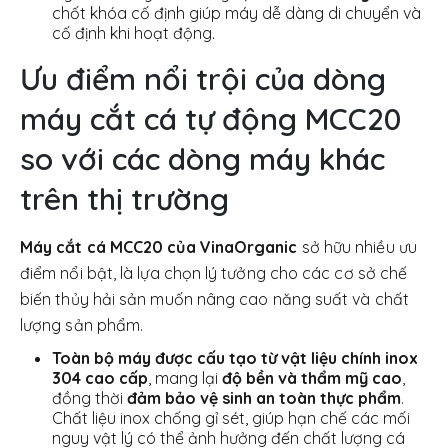
chốt khóa cố định giúp máy dễ dàng di chuyển và
cố định khi hoạt động.
Ưu điểm nổi trội của dòng
máy cắt cá tự động MCC20
so với các dòng máy khác
trên thị trường
Máy cắt cá MCC20 của VinaOrganic
sở hữu nhiều ưu
điểm nổi bật, là lựa chọn lý tưởng cho các cơ sở chế
biến thủy hải sản muốn nâng cao năng suất và chất
lượng sản phẩm.
Toàn bộ máy được cấu tạo từ vật liệu chính inox
304 cao cấp
, mang lại
độ bền và thẩm mỹ cao
,
đồng thời
đảm bảo vệ sinh an toàn thực phẩm
.
Chất liệu inox chống gỉ sét, giúp hạn chế các mối
nguy vật lý có thể ảnh hưởng đến chất lượng cá