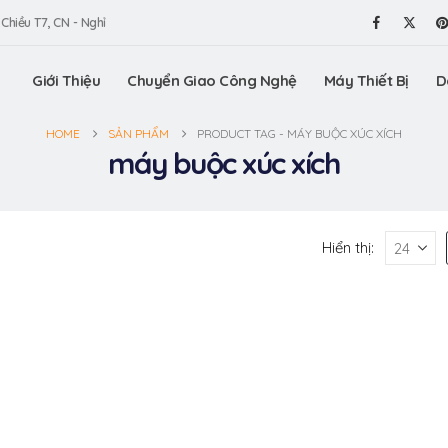
 Chiều T7, CN - Nghỉ
Giới Thiệu
Chuyển Giao Công Nghệ
Máy Thiết Bị
D
HOME
SẢN PHẨM
PRODUCT TAG -
MÁY BUỘC XÚC XÍCH
máy buộc xúc xích
Hiển thị: