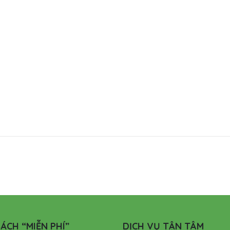
ÁCH “MIỄN PHÍ”
DỊCH VỤ TẬN TÂM