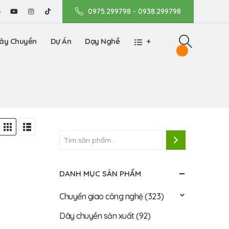
0975.299798 - 0938.299798
ây Chuyền
Dự Án
Dạy Nghề
+
DANH MỤC SẢN PHẨM
Chuyển giao công nghệ
(323)
Dây chuyền sản xuất
(92)