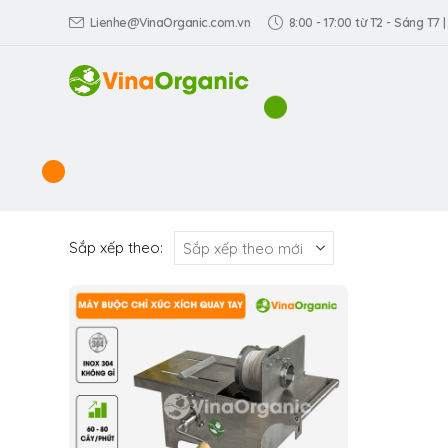
Lienhe@VinaOrganic.com.vn
8:00 - 17:00 từ T2 - Sáng T7 |
Sắp xếp theo: