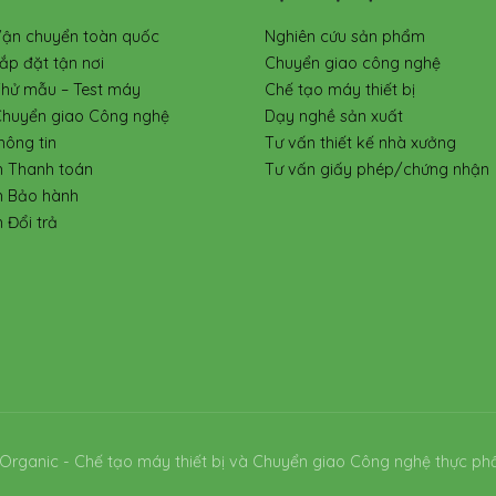
Vận chuyển toàn quốc
Nghiên cứu sản phẩm
ắp đặt tận nơi
Chuyển giao công nghệ
Thử mẫu – Test máy
Chế tạo máy thiết bị
Chuyển giao Công nghệ
Dạy nghề sản xuất
hông tin
Tư vấn thiết kế nhà xưởng
h Thanh toán
Tư vấn giấy phép/chứng nhận
h Bảo hành
 Đổi trả
Organic - Chế tạo máy thiết bị và Chuyển giao Công nghệ thực ph