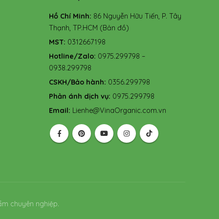
Hồ Chí Minh:
86 Nguyễn Hữu Tiến, P. Tây
Thạnh, TP.HCM
(Bản đồ)
MST:
0312667198
Hotline/Zalo:
0975.299798 –
0938.299798
CSKH/Bảo hành:
0356.299798
Phản ánh dịch vụ:
0975.299798
Email:
Lienhe@VinaOrganic.com.vn
ẩm chuyên nghiệp.