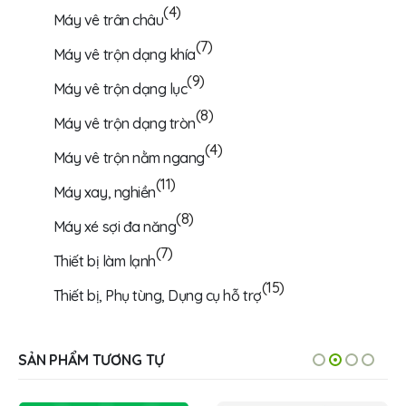
(4)
Máy vê trân châu
(7)
Máy vê trộn dạng khía
(9)
Máy vê trộn dạng lục
(8)
Máy vê trộn dạng tròn
(4)
Máy vê trộn nằm ngang
(11)
Máy xay, nghiền
(8)
Máy xé sợi đa năng
(7)
Thiết bị làm lạnh
(15)
Thiết bị, Phụ tùng, Dụng cụ hỗ trợ
SẢN PHẨM TƯƠNG TỰ