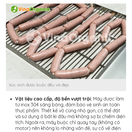
Xúc xích được buộc đều và đẹp
Vật liệu cao cấp, độ bền vượt trội:
Máy được làm
từ inox 304 sáng bóng, đảm bảo vệ sinh an toàn
thực phẩm. Thiết kế vô cùng nhỏ gọn, có thể đặt
và sử dụng ở bất kì đâu mà không sợ bị chiếm diện
tích. Ngoài ra, máy buộc chỉ quay tay (không có
motor) nên không lo những vấn đề, sự cố về điện.