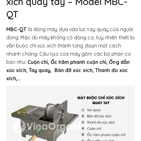
xích quay tay – Model MBC-
QT
MBC-QT
là dòng máy dựa vào lực tay quay của người
dùng. Mặc dù máy không có động cơ, tuy nhiên thiết bị
vẫn buộc chỉ xúc xích thành từng đoạn một cách
nhanh chóng. Cấu tạo của máy gồm các bộ phận cơ
bản như:
Cuộn chỉ, Ốc hãm phanh cuộn chỉ, Ống dẫn
xúc xích, Tay quay, Bàn đỡ xúc xích, Thanh đo xúc
xích,…