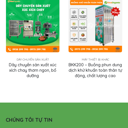
MÁY THIẾT BỊ KHÁC
MÁY THIẾT BỊ KHÁC
BKK200 – Buồng phun dung
BKT330 – Bồn khuấy trộn
dịch khử khuẩn toàn thân tự
trứng 330 lít, khuấy trộn
động, chất lượng cao
nhanh chóng, chất lượng
CHÚNG TÔI TỰ TIN