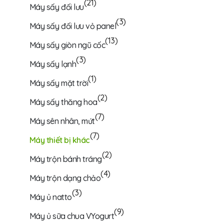
(21)
Máy sấy đối lưu
(3)
Máy sấy đối lưu vỏ panel
(13)
Máy sấy giòn ngũ cốc
(3)
Máy sấy lạnh
(1)
Máy sấy mặt trời
(2)
Máy sấy thăng hoa
(7)
Máy sên nhân, mứt
(7)
Máy thiết bị khác
(2)
Máy trộn bánh tráng
(4)
Máy trộn dạng chảo
(3)
Máy ủ natto
(9)
Máy ủ sữa chua VYogurt