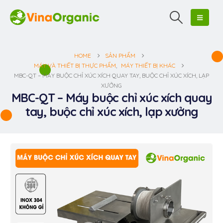
HOME
SẢN PHẨM
MÁY VÀ THIẾT BỊ THỰC PHẨM
,
MÁY THIẾT BỊ KHÁC
MBC-QT – MÁY BUỘC CHỈ XÚC XÍCH QUAY TAY, BUỘC CHỈ XÚC XÍCH, LẠP
XƯỞNG
MBC-QT – Máy buộc chỉ xúc xích quay
tay, buộc chỉ xúc xích, lạp xưởng