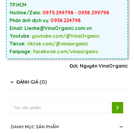
TP.HCM
Hotline/Zalo:
0975.299798 - 0938.299798
Phản ánh dịch vụ:
0936.224798
Email: Lienhe@VinaOrganic.com.vn
Youtube:
youtube.com/@VinaOrganic
Tiktok:
tiktok.com/@vinaorganic
Fanpage:
facebook.com/vinaorganic
Đức Nguyên VinaOrganic
ĐÁNH GIÁ (0)
DANH MỤC SẢN PHẨM