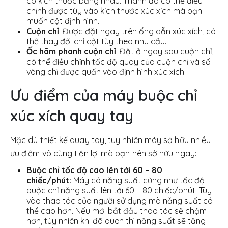
có kích thước bằng nhau. Thanh đo có thể điều
chỉnh được tùy vào kích thước xúc xích mà bạn
muốn cột định hình.
Cuộn chỉ
: Được đặt ngay trên ống dẫn xúc xích, có
thể thay đổi chỉ cột tùy theo nhu cầu.
Ốc hãm phanh cuộn chỉ
: Đặt ở ngay sau cuộn chỉ,
có thể điều chỉnh tốc độ quay của cuộn chỉ và số
vòng chỉ được quấn vào định hình xúc xích.
Ưu điểm của máy buộc chỉ
xúc xích quay tay
Mặc dù thiết kế quay tay, tuy nhiên máy sở hữu nhiều
ưu điểm vô cùng tiện lợi mà bạn nên sở hữu ngay:
Buộc chỉ tốc độ cao lên tới 60 – 80
chiếc/phút:
Máy có năng suất cũng như tốc độ
buộc chỉ năng suất lên tới 60 – 80 chiếc/phút. Tùy
vào thao tác của người sử dụng mà năng suất có
thể cao hơn. Nếu mới bắt đầu thao tác sẽ chậm
hơn, tùy nhiên khi đã quen thì năng suất sẽ tăng