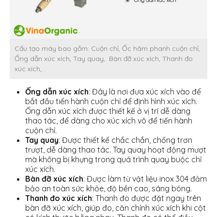
Cấu tạo máy bao gồm: Cuộn chỉ, Ốc hãm phanh cuộn chỉ,
Ống dẫn xúc xích, Tay quay, Bàn đỡ xúc xích, Thanh đo
xúc xích,…
Ống dẫn xúc xích
: Đây là nơi đưa xúc xích vào để
bắt đầu tiến hành cuộn chỉ để định hình xúc xích.
Ống dẫn xúc xích được thiết kế ở vị trí dễ dàng
thao tác, để dàng cho xúc xích vô để tiến hành
cuộn chỉ.
Tay quay
: Được thiết kế chắc chắn, chống trơn
trượt, dễ dàng thao tác. Tay quay hoạt động mượt
mà không bị khựng trong quá trình quay buộc chỉ
xúc xích.
Bàn đỡ xúc xích
: Được làm từ vật liệu inox 304 đảm
bảo an toàn sức khỏe, độ bền cao, sáng bóng.
Thanh đo xúc xích
: Thanh đo được đặt ngay trên
bàn đỡ xúc xích, giúp đo, căn chỉnh xúc xích khi cột