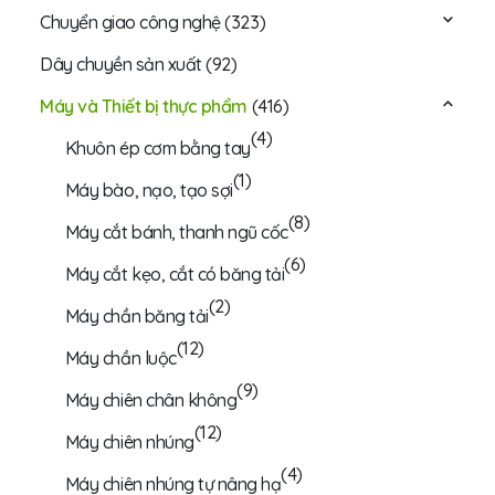
Chuyển giao công nghệ
(323)
Dây chuyền sản xuất
(92)
Máy và Thiết bị thực phẩm
(416)
(4)
Khuôn ép cơm bằng tay
(1)
Máy bào, nạo, tạo sợi
(8)
Máy cắt bánh, thanh ngũ cốc
(6)
Máy cắt kẹo, cắt có băng tải
(2)
Máy chần băng tải
(12)
Máy chần luộc
(9)
Máy chiên chân không
(12)
Máy chiên nhúng
(4)
Máy chiên nhúng tự nâng hạ