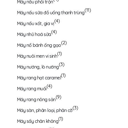
Máy nấu phối trộn
(11)
Máy nấu sữa đồ uống thanh trùng
(4)
Máy nấu xốt, gia vị
(4)
Máy nhũ hoá sữa
(2)
Máy nổ bánh ống gạo
(1)
Máy nuôi men vi sinh
(3)
Máy nướng, lò nướng
(1)
Máy rang hạt caramel
(4)
Máy rang muối
(9)
Máy rang nông sản
(3)
Máy sàn, phân loại, phân cỡ
(1)
Máy sấy chân không