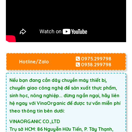
0975.299798
Hotline/Zalo
0938.299798
Nếu bạn đang cần dây chuyền máy thiết bị,
chuyển giao công nghệ để sản xuất thực phẩm,
sinh học, nông nghiệp... đừng ngần ngại, hãy liên
hệ ngay với VinaOrganic để được tư vấn miễn phí
theo thông tin bên dưới:
VINAORGANIC CO.,LTD
Trụ sở HCM: 86 Nguyễn Hữu Tiến, P. Tây Thạnh,