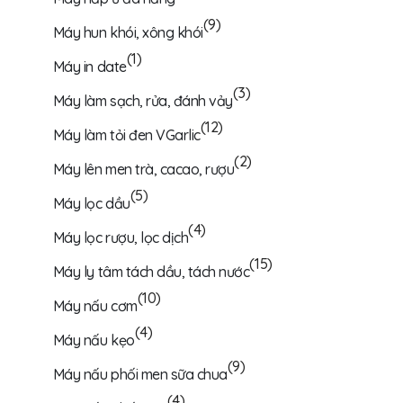
(9)
Máy hun khói, xông khói
(1)
Máy in date
(3)
Máy làm sạch, rửa, đánh vảy
(12)
Máy làm tỏi đen VGarlic
(2)
Máy lên men trà, cacao, rượu
(5)
Máy lọc dầu
(4)
Máy lọc rượu, lọc dịch
(15)
Máy ly tâm tách dầu, tách nước
(10)
Máy nấu cơm
(4)
Máy nấu kẹo
(9)
Máy nấu phối men sữa chua
(4)