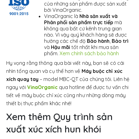
của những sản phẩm được sản xuất
bởi VinaOrganic.
VinaOrganic là
Nhà sản xuất và
Phân phối sản phẩm trực tiếp
mà
không qua bất cứ kênh trung gian
nào. Vì vậy quý khách hàng sẽ được
hưởng các chế độ
Bảo hành
,
Bảo trì
và
Hậu mãi
tốt nhất khi mua sản
phẩm.
Xem chính sách bảo hành
Hy vọng rằng thông qua bài viết này, bạn sẽ có cái
nhìn tổng quan và cụ thể hơn về
Máy buộc chỉ xúc
xích quay tay
– model MBC-QT của chúng tôi. Liên hệ
ngay với
VinaOrganic
qua hotline để được tư vấn chi
tiết về máy buộc chỉ xúc cũng như những dòng máy
thiết bị thực phẩm khác nhé!
Xem thêm Quy trình sản
xuất xúc xích hun khói