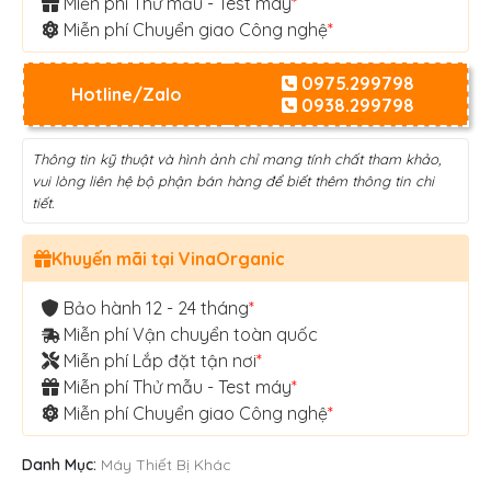
Miễn phí Thử mẫu - Test máy
*
Miễn phí Chuyển giao Công nghệ
*
0975.299798
Hotline/Zalo
0938.299798
Thông tin kỹ thuật và hình ảnh chỉ mang tính chất tham khảo,
vui lòng liên hệ bộ phận bán hàng để biết thêm thông tin chi
tiết.
Khuyến mãi tại VinaOrganic
Bảo hành 12 - 24 tháng
*
Miễn phí Vận chuyển toàn quốc
Miễn phí Lắp đặt tận nơi
*
Miễn phí Thử mẫu - Test máy
*
Miễn phí Chuyển giao Công nghệ
*
Danh Mục:
Máy Thiết Bị Khác