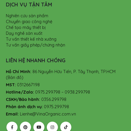
DỊCH VỤ TẬN TÂM
Nghiên cứu sản phẩm
Chuyển giao công nghệ
Chế tạo máy thiết bị
Dạy nghề sản xuất
Tư vấn thiết kế nhà xưởng
Tư vấn giấy phép/chứng nhận
LIÊN HỆ NHANH CHÓNG
Hồ Chí Minh:
86 Nguyễn Hữu Tiến, P. Tây Thạnh, TP.HCM
(Bản đồ)
MST:
0312667198
Hotline/Zalo:
0975.299798 – 0938.299798
CSKH/Bảo hành:
0356.299798
Phản ánh dịch vụ:
0975.299798
Email:
Lienhe@VinaOrganic.com.vn