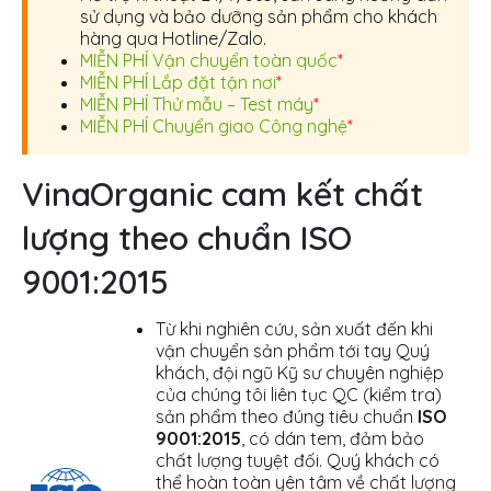
sử dụng và bảo dưỡng sản phẩm cho khách
hàng qua Hotline/Zalo.
MIỄN PHÍ Vận chuyển toàn quốc
*
MIỄN PHÍ Lắp đặt tận nơi
*
MIỄN PHÍ Thử mẫu – Test máy
*
MIỄN PHÍ Chuyển giao Công nghệ
*
VinaOrganic cam kết chất
lượng theo chuẩn ISO
9001:2015
Từ khi nghiên cứu, sản xuất đến khi
vận chuyển sản phẩm tới tay Quý
khách, đội ngũ Kỹ sư chuyên nghiệp
của chúng tôi liên tục QC (kiểm tra)
sản phẩm theo đúng tiêu chuẩn
ISO
9001:2015
, có dán tem, đảm bảo
chất lượng tuyệt đối. Quý khách có
thể hoàn toàn yên tâm về chất lượng