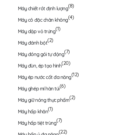
(8)
Máy chiết rót định lượng
(4)
Máy cô đặc chân không
(1)
Máy dập vỏ trứng
(2)
Máy đánh bột
(7)
Máy đóng gói tự động
(20)
Máy đùn, ép tạo hình
(12)
Máy ép nước cốt đa năng
(6)
Máy ghép mí hàn túi
(2)
Máy giữ nóng thực phẩm
(1)
Máy hấp khăn
(7)
Máy hấp tiệt trùng
(22)
Máy hấp ủ đa năng