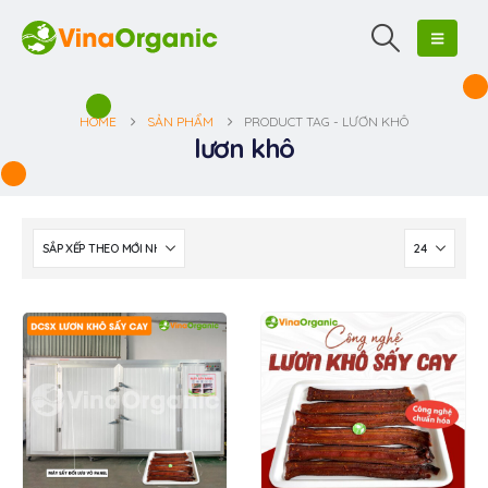
HOME
SẢN PHẨM
PRODUCT TAG -
LƯƠN KHÔ
lươn khô