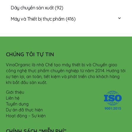
Dây chuyền sản xuất
(92)
Máy và Thiết bị thực phẩm
(416)
CHÚNG TÔI TỰ TIN
VinaOrganic là nhà Chế tạo máy thiết bị và Chuyển giao
công nghệ thực phẩm chuyên nghiệp từ năm 2014. Hướng tới
sự tiện lợi, an toàn, tiết kiệm và phát triển cho khách hàng
khi bắt đầu sản xuất.
Giới thiệu
Liên hệ
Tuyển dụng
Dự án đã thực hiện
Hoạt động – Sự kiện
CHÍNH SÁCH “MIỄN PHÍ”