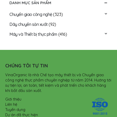
DANH MỤC SẢN PHẨM
Chuyển giao công nghệ
(323)
Dây chuyền sản xuất
(92)
Máy và Thiết bị thực phẩm
(416)
CHÚNG TÔI TỰ TIN
VinaOrganic là nhà Chế tạo máy thiết bị và Chuyển giao
công nghệ thực phẩm chuyên nghiệp từ năm 2014. Hướng tới
sự tiện lợi, an toàn, tiết kiệm và phát triển cho khách hàng
khi bắt đầu sản xuất.
Giới thiệu
Liên hệ
Tuyển dụng
Dự án đã thực hiện