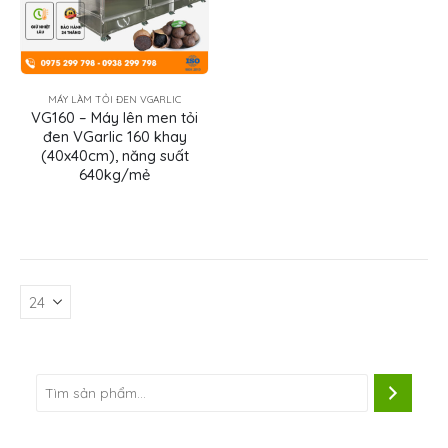
MÁY LÀM TỎI ĐEN VGARLIC
VG160 – Máy lên men tỏi
đen VGarlic 160 khay
(40x40cm), năng suất
640kg/mẻ