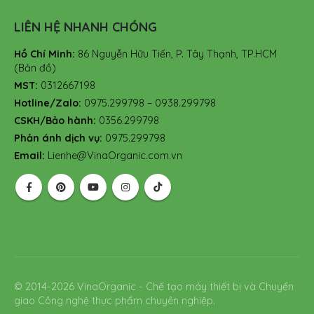
LIÊN HỆ NHANH CHÓNG
Hồ Chí Minh:
86 Nguyễn Hữu Tiến, P. Tây Thạnh, TP.HCM
(Bản đồ)
MST:
0312667198
Hotline/Zalo:
0975.299798 – 0938.299798
CSKH/Bảo hành:
0356.299798
Phản ánh dịch vụ:
0975.299798
Email:
Lienhe@VinaOrganic.com.vn
© 2014-2026 VinaOrganic - Chế tạo máy thiết bị và Chuyển
giao Công nghệ thực phẩm chuyên nghiệp.