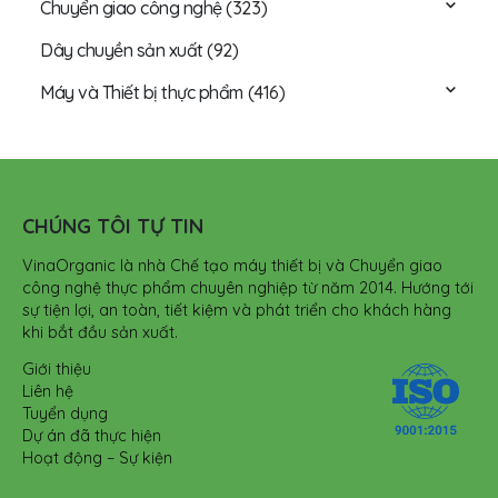
Chuyển giao công nghệ
(323)
Dây chuyền sản xuất
(92)
Máy và Thiết bị thực phẩm
(416)
CHÚNG TÔI TỰ TIN
VinaOrganic là nhà Chế tạo máy thiết bị và Chuyển giao
công nghệ thực phẩm chuyên nghiệp từ năm 2014. Hướng tới
sự tiện lợi, an toàn, tiết kiệm và phát triển cho khách hàng
khi bắt đầu sản xuất.
Giới thiệu
Liên hệ
Tuyển dụng
Dự án đã thực hiện
Hoạt động – Sự kiện