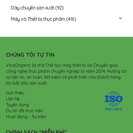
Dây chuyền sản xuất
(92)
Máy và Thiết bị thực phẩm
(416)
CHÚNG TÔI TỰ TIN
VinaOrganic là nhà Chế tạo máy thiết bị và Chuyển giao
công nghệ thực phẩm chuyên nghiệp từ năm 2014. Hướng tới
sự tiện lợi, an toàn, tiết kiệm và phát triển cho khách hàng
khi bắt đầu sản xuất.
Giới thiệu
Liên hệ
Tuyển dụng
Dự án đã thực hiện
Hoạt động – Sự kiện
CHÍNH SÁCH “MIỄN PHÍ”