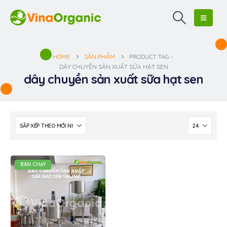
HOME
SẢN PHẨM
PRODUCT TAG -
DÂY CHUYỀN SẢN XUẤT SỮA HẠT SEN
dây chuyền sản xuất sữa hạt sen
BÁN CHẠY