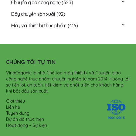
Chuyển giao công nghệ
(323)
Dây chuyền sản xuất
(92)
Máy và Thiết bị thực phẩm
(416)
CHÚNG TÔI TỰ TIN
VinaOrganic là nhà Chế tạo máy thiết bị và Chuyển giao
công nghệ thực phẩm chuyên nghiệp từ năm 2014. Hướng tới
sự tiện lợi, an toàn, tiết kiệm và phát triển cho khách hàng
khi bắt đầu sản xuất.
Giới thiệu
Liên hệ
Tuyển dụng
Dự án đã thực hiện
Hoạt động – Sự kiện