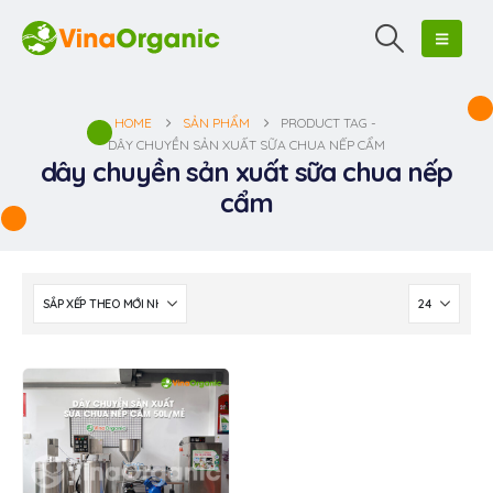
HOME
SẢN PHẨM
PRODUCT TAG -
DÂY CHUYỀN SẢN XUẤT SỮA CHUA NẾP CẨM
dây chuyền sản xuất sữa chua nếp
cẩm