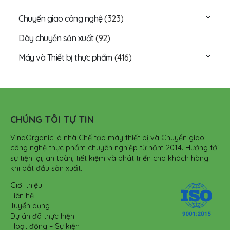
Chuyển giao công nghệ
(323)
Dây chuyền sản xuất
(92)
Máy và Thiết bị thực phẩm
(416)
CHÚNG TÔI TỰ TIN
VinaOrganic là nhà Chế tạo máy thiết bị và Chuyển giao
công nghệ thực phẩm chuyên nghiệp từ năm 2014. Hướng tới
sự tiện lợi, an toàn, tiết kiệm và phát triển cho khách hàng
khi bắt đầu sản xuất.
Giới thiệu
Liên hệ
Tuyển dụng
Dự án đã thực hiện
Hoạt động – Sự kiện