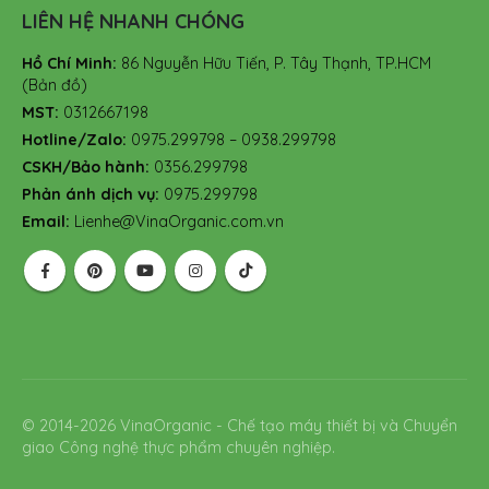
LIÊN HỆ NHANH CHÓNG
Hồ Chí Minh:
86 Nguyễn Hữu Tiến, P. Tây Thạnh, TP.HCM
(Bản đồ)
MST:
0312667198
Hotline/Zalo:
0975.299798 – 0938.299798
CSKH/Bảo hành:
0356.299798
Phản ánh dịch vụ:
0975.299798
Email:
Lienhe@VinaOrganic.com.vn
© 2014-2026 VinaOrganic - Chế tạo máy thiết bị và Chuyển
giao Công nghệ thực phẩm chuyên nghiệp.