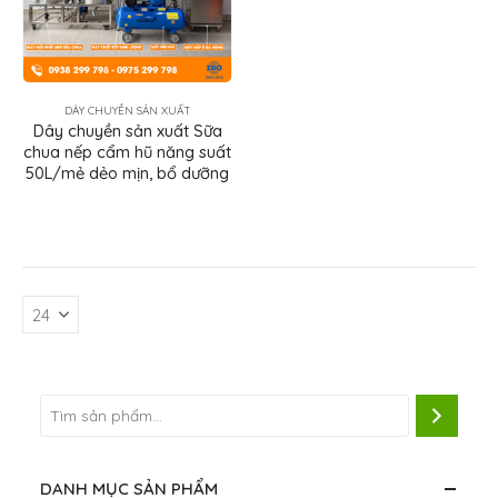
DÂY CHUYỀN SẢN XUẤT
Dây chuyền sản xuất Sữa
chua nếp cẩm hũ năng suất
50L/mẻ dẻo mịn, bổ dưỡng
DANH MỤC SẢN PHẨM