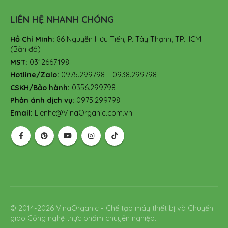
LIÊN HỆ NHANH CHÓNG
Hồ Chí Minh:
86 Nguyễn Hữu Tiến, P. Tây Thạnh, TP.HCM
(Bản đồ)
MST:
0312667198
Hotline/Zalo:
0975.299798 – 0938.299798
CSKH/Bảo hành:
0356.299798
Phản ánh dịch vụ:
0975.299798
Email:
Lienhe@VinaOrganic.com.vn
© 2014-2026 VinaOrganic - Chế tạo máy thiết bị và Chuyển
giao Công nghệ thực phẩm chuyên nghiệp.