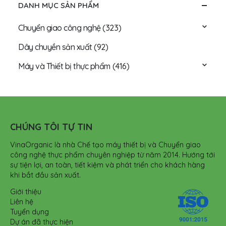
DANH MỤC SẢN PHẨM
Chuyển giao công nghệ
(323)
Dây chuyền sản xuất
(92)
Máy và Thiết bị thực phẩm
(416)
CHÚNG TÔI TỰ TIN
VinaOrganic là nhà Chế tạo máy thiết bị và Chuyển giao
công nghệ thực phẩm chuyên nghiệp từ năm 2014. Hướng tới
sự tiện lợi, an toàn, tiết kiệm và phát triển cho khách hàng
khi bắt đầu sản xuất.
Giới thiệu
Liên hệ
Tuyển dụng
Dự án đã thực hiện