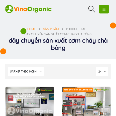
HOME
SẢN PHẨM
PRODUCT TAG -
DÂY CHUYỀN SẢN XUẤT CƠM CHÁY CHÀ BÔNG
dây chuyền sản xuất cơm cháy chà
bông