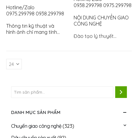
0938.299798 0975.299798
Hotline/Zalo
0975.299798 0938.299798
NỘI DUNG CHUYỂN GIAO
CÔNG NGHỆ
Thông tin kỹ thuật và
hình ảnh chỉ mang tính
Đào tạo lý thuyết…
chất tham khảo, vui
lòng…
DANH MỤC SẢN PHẨM
Chuyển giao công nghệ
(323)
Dây chuyền sản xuất
(92)