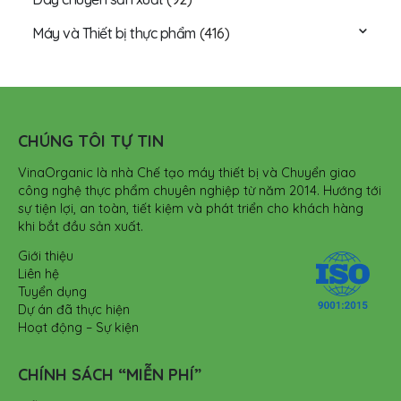
Máy và Thiết bị thực phẩm
(416)
CHÚNG TÔI TỰ TIN
VinaOrganic là nhà Chế tạo máy thiết bị và Chuyển giao
công nghệ thực phẩm chuyên nghiệp từ năm 2014. Hướng tới
sự tiện lợi, an toàn, tiết kiệm và phát triển cho khách hàng
khi bắt đầu sản xuất.
Giới thiệu
Liên hệ
Tuyển dụng
Dự án đã thực hiện
Hoạt động – Sự kiện
CHÍNH SÁCH “MIỄN PHÍ”