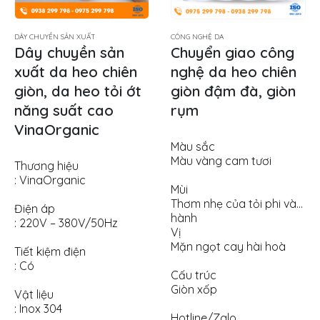
DÂY CHUYỀN SẢN XUẤT
CÔNG NGHỆ DA
Dây chuyền sản
Chuyển giao công
xuất da heo chiên
nghệ da heo chiên
giòn, da heo tỏi ớt
giòn đậm đà, giòn
năng suất cao
rụm
VinaOrganic
Màu sắc
Màu vàng cam tươi
Thương hiệu
: VinaOrganic
Mùi
Thơm nhẹ của tỏi phi và
Điện áp
hành
: 220V – 380V/50Hz
Vị
Mặn ngọt cay hài hoà
Tiết kiệm điện
: Có
Cấu trúc
Giòn xốp
Vật liệu
: Inox 304
Hotline/Zalo