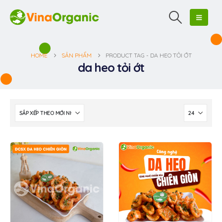
HOME
SẢN PHẨM
PRODUCT TAG -
DA HEO TỎI ỚT
da heo tỏi ớt