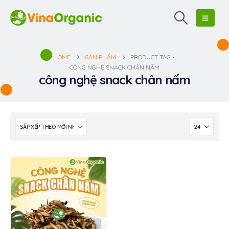
HOME
SẢN PHẨM
PRODUCT TAG -
CÔNG NGHỆ SNACK CHÂN NẤM
công nghệ snack chân nấm