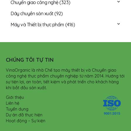
Chuyển giao công nghệ
(323)
Dây chuyền sản xuất
(92)
Máy và Thiết bị thực phẩm
(416)
CHÚNG TÔI TỰ TIN
VinaOrganic là nhà Chế tạo máy thiết bị và Chuyển giao
công nghệ thực phẩm chuyên nghiệp từ năm 2014. Hướng tới
sự tiện lợi, an toàn, tiết kiệm và phát triển cho khách hàng
khi bắt đầu sản xuất.
Giới thiệu
Liên hệ
Tuyển dụng
Dự án đã thực hiện
Hoạt động – Sự kiện