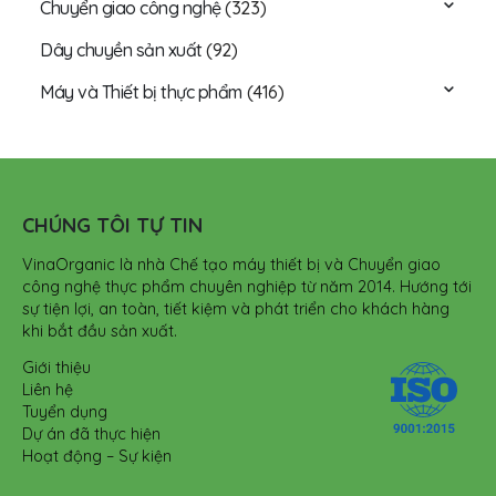
Chuyển giao công nghệ
(323)
Dây chuyền sản xuất
(92)
Máy và Thiết bị thực phẩm
(416)
CHÚNG TÔI TỰ TIN
VinaOrganic là nhà Chế tạo máy thiết bị và Chuyển giao
công nghệ thực phẩm chuyên nghiệp từ năm 2014. Hướng tới
sự tiện lợi, an toàn, tiết kiệm và phát triển cho khách hàng
khi bắt đầu sản xuất.
Giới thiệu
Liên hệ
Tuyển dụng
Dự án đã thực hiện
Hoạt động – Sự kiện