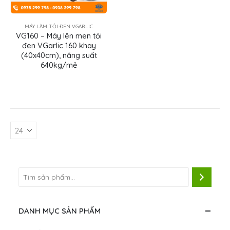
MÁY LÀM TỎI ĐEN VGARLIC
VG160 – Máy lên men tỏi
đen VGarlic 160 khay
(40x40cm), năng suất
640kg/mẻ
DANH MỤC SẢN PHẨM