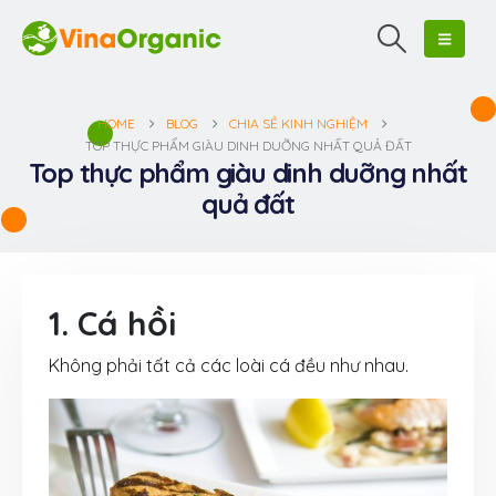
HOME
BLOG
CHIA SẺ KINH NGHIỆM
TOP THỰC PHẨM GIÀU DINH DUỠNG NHẤT QUẢ ĐẤT
Top thực phẩm giàu dinh duỡng nhất
quả đất
1. Cá hồi
Không phải tất cả các loài cá đều như nhau.