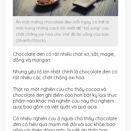
Ăn một miếng chocolate đen mỗi ngày có thể là
một trong những cách tốt nhất để “bổ sung” các
chất chống oxi hóa cho chế độ ăn uống của bạn.
(Shaiith/iStock)
Chocolate đen có rất nhiều chất xơ, sắt, magie,
đồng và mangan.
Nhưng yếu tố lớn nhất chính là chocolate đen có
rất nhiều các chất chống oxi hóa.
Thật ra, một nghiên cứu cho thấy cocoa và
chocolate đen ghi điểm cao hơn bất kỳ loại thực
phẩm nào khác mà nghiên cứu này thử nghiệm
qua, bao gồm cả việt quất và quả acai.
Có nhiều nghiên cứu ở người cho thấy chocolate
đen có hiệu quả mạnh mẽ đối với sức khỏe, bao
gồm cải thiện dòng máu, huyết áp thấp hơn,