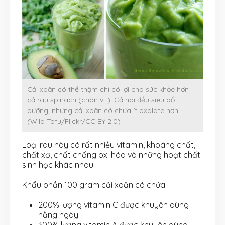
Cải xoăn có thể thậm chí có lợi cho sức khỏe hơn
cả rau spinach (chân vịt). Cả hai đều siêu bổ
dưỡng, nhưng cải xoăn có chứa ít oxalate hơn.
(Wild Tofu/Flickr/CC BY 2.0)
Loại rau này có rất nhiều vitamin, khoáng chất,
chất xơ, chất chống oxi hóa và những hoạt chất
sinh học khác nhau.
Khẩu phần 100 gram cải xoăn có chứa:
200% lượng vitamin C được khuyên dùng
hằng ngày
300% lượng vitamin A được khuyên dùng