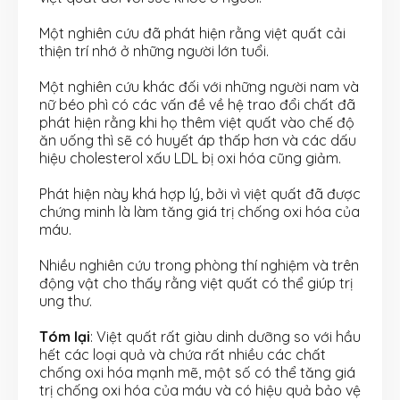
Một nghiên cứu đã phát hiện rằng việt quất cải
thiện trí nhớ ở những người lớn tuổi.
Một nghiên cứu khác đối với những người nam và
nữ béo phì có các vấn đề về hệ trao đổi chất đã
phát hiện rằng khi họ thêm việt quất vào chế độ
ăn uống thì sẽ có huyết áp thấp hơn và các dấu
hiệu cholesterol xấu LDL bị oxi hóa cũng giảm.
Phát hiện này khá hợp l‎ý, bởi vì việt quất đã được
chứng minh là làm tăng giá trị chống oxi hóa của
máu.
Nhiều nghiên cứu trong phòng thí nghiệm và trên
động vật cho thấy rằng việt quất có thể giúp trị
ung thư.
Tóm lại
: Việt quất rất giàu dinh dưỡng so với hầu
hết các loại quả và chứa rất nhiều các chất
chống oxi hóa mạnh mẽ, một số có thể tăng giá
trị chống oxi hóa của máu và có hiệu quả bảo vệ