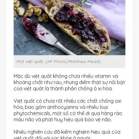
Mứt việt quất. (AP Photo/Matthew Mead)
Mặc dù việt quất không chứa nhiều vitamin và
khoáng chất như rau, nhưng điểm thật sự nổi bật
của việt quất là thành phần chống ô xi hóa.
Việt quất có chứa rất nhiều các chất chống oxi
hóa, bao gồm anthocyanins và nhiều loại
phytochemicals, một số có thể đi qua hàng rào
máu não và phát huy hiệu quả bảo vệ não.
Nhiều nghiên cứu đã kiểm nghiệm hiệu quả của
việt quất đối với sức khỏe ở người.