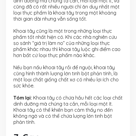
dinh dưỡng mà chúng ta cần, mỗi loại một ít, và
cũng đã có rất nhiều người chỉ ăn duy nhất một
loại thực phẩm là khoai tây trong một khoảng
thời gian dài nhưng vẫn sống tốt.
Khoai tây cũng là một trong những loại thực
phẩm tốt nhất hiện có. Khi các nhà nghiên cứu
so sánh “giá trị làm no” của những loại thực
phẩm khác nhau thì khoai tây luộc ghi điểm cao
hơn bất cứ loại thực phẩm nào khác.
Nếu bạn nấu khoai tây rồi để nguội, khoai tây
cũng hình thành lượng lớn tinh bột phản tính, là
một loại chất giống chất xơ có nhiều lợi ích cho
sức khỏe.
Tóm lại:
Khoai tây có chứa hầu hết các loại chất
dinh dưỡng mà chúng ta cần, mỗi loại một ít.
Khoai tây có thể khiến bạn cảm thấy no đến
không ngờ và có thể chứa lượng lớn tinh bột
phản tính.