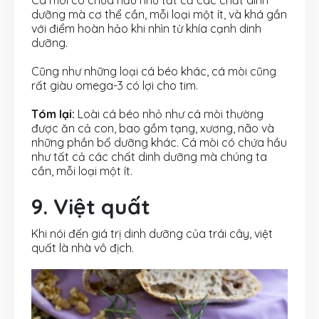
Cá mòi có chứa hầu như tất cả các chất dinh
dưỡng mà cơ thể cần, mỗi loại một ít, và khá gần
với điểm hoàn hảo khi nhìn từ khía cạnh dinh
dưỡng.
Cũng như những loại cá béo khác, cá mòi cũng
rất giàu omega-3 có lợi cho tim.
Tóm lại:
Loài cá béo nhỏ như cá mòi thường
được ăn cả con, bao gồm tạng, xương, não và
những phần bổ dưỡng khác. Cá mòi có chứa hầu
như tất cả các chất dinh dưỡng mà chúng ta
cần, mỗi loại một ít.
9. Việt quất
Khi nói đến giá trị dinh dưỡng của trái cây, việt
quất là nhà vô địch.