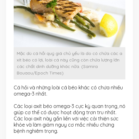
Mặc dù cá hồi qu‎ý giá chủ yếu là do có chứa các a
xít béo có lợi, loài cá này cũng còn chứa lượng lớn
các chất dinh dưỡng khác nữa. (Samira
Bouaou/Epoch Times)
Cá hồi và những loài cá béo khác có chứa nhiều
omega-3 nhất.
Các loại axít béo omega-3 cực kỳ quan trọng, nó
giúp cơ thể có được hoạt động trơn tru nhất.
Các loại axít này gắn liền với việc cải thiện sức
khỏe và làm giảm nguy cơ mắc nhiều chứng
bệnh nghiêm trọng.