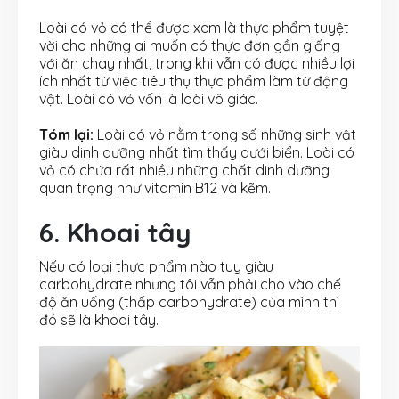
Loài có vỏ có thể được xem là thực phẩm tuyệt
vời cho những ai muốn có thực đơn gần giống
với ăn chay nhất, trong khi vẫn có được nhiều lợi
ích nhất từ việc tiêu thụ thực phẩm làm từ động
vật. Loài có vỏ vốn là loài vô giác.
Tóm lại:
Loài có vỏ nằm trong số những sinh vật
giàu dinh dưỡng nhất tìm thấy dưới biển. Loài có
vỏ có chứa rất nhiều những chất dinh dưỡng
quan trọng như vitamin B12 và kẽm.
6. Khoai tây
Nếu có loại thực phẩm nào tuy giàu
carbohydrate nhưng tôi vẫn phải cho vào chế
độ ăn uống (thấp carbohydrate) của mình thì
đó sẽ là khoai tây.