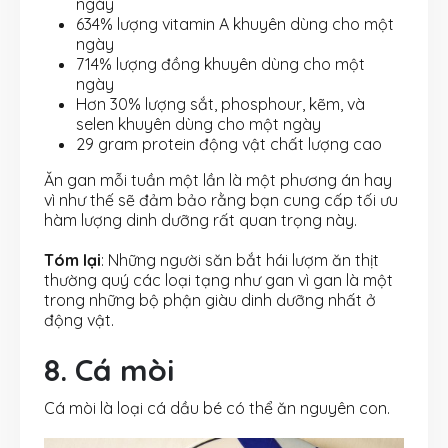
ngày
634% lượng vitamin A khuyên dùng cho một
ngày
714% lượng đồng khuyên dùng cho một
ngày
Hơn 30% lượng sắt, phosphour, kẽm, và
selen khuyên dùng cho một ngày
29 gram protein động vật chất lượng cao
Ăn gan mỗi tuần một lần là một phương án hay
vì như thế sẽ đảm bảo rằng bạn cung cấp tối ưu
hàm lượng dinh dưỡng rất quan trọng này.
Tóm lại
: Những người săn bắt hái lượm ăn thịt
thường quý các loại tạng như gan vì gan là một
trong những bộ phận giàu dinh dưỡng nhất ở
động vật.
8. Cá mòi
Cá mòi là loại cá dầu bé có thể ăn nguyên con.