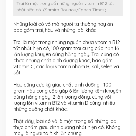
Trai là một trong số những nguồn vitamin B12 tốt
nhất hiện có. (Samira Bouaou/Epoch Times)
Những loài có vỏ mà người ta thường hay ăn
bao gồm trai, hàu và những loài khác.
Trai là một trong những nguồn chứa vitamin B12
tốt nhất hiện có, 100 gram trai cung cấp hơn 16
lần lượng khuyên dùng hằng ngày. Trai cũng có
chứa những chất dinh dưỡng khác, bao gồm
vitamin C, các loại vitamin nhóm B, kali, selen và
sắt.
Hàu cũng cực kỳ giàu chất dinh dưỡng… 100
gram hàu cung cấp gấp 6 lần lượng kẽm khuyên
dùng hằng ngày, 2 lần lượng đồng, cùng với
lượng lớn vitamin B12 và vitamin D cùng nhiều
những dưỡng chất khác.
Thật đấy, loài có vỏ là một trong số những loại
thực phẩm giàu dinh dưỡng nhất hiện có. Không
may là người ta ít khi ăn chúng.