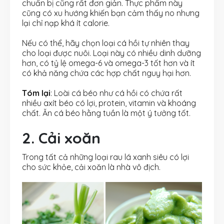
chuẩn bị cũng rất đơn giản. Thực phẩm này
cũng có xu hướng khiến bạn cảm thấy no nhưng
lại chỉ nạp khá ít calorie.
Nếu có thể, hãy chọn loại cá hồi tự nhiên thay
cho loại được nuôi. Loại này có nhiều dinh dưỡng
hơn, có tỷ lệ omega-6 và omega-3 tốt hơn và ít
có khả năng chứa các hợp chất nguy hại hơn.
Tóm lại
: Loài cá béo như cá hồi có chứa rất
nhiều axít béo có lợi, protein, vitamin và khoáng
chất. Ăn cá béo hằng tuần là một ý tưởng tốt.
2. Cải xoăn
Trong tất cả những loại rau lá xanh siêu có lợi
cho sức khỏe, cải xoăn là nhà vô địch.