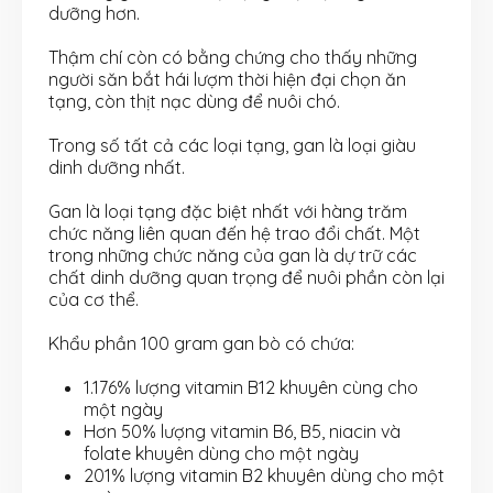
dưỡng hơn.
Thậm chí còn có bằng chứng cho thấy những
người săn bắt hái lượm thời hiện đại chọn ăn
tạng, còn thịt nạc dùng để nuôi chó.
Trong số tất cả các loại tạng, gan là loại giàu
dinh dưỡng nhất.
Gan là loại tạng đặc biệt‎ nhất với hàng trăm
chức năng liên quan đến hệ trao đổi chất. Một
trong những chức năng của gan là dự trữ các
chất dinh dưỡng quan trọng để nuôi phần còn lại
của cơ thể.
Khẩu phần 100 gram gan bò có chứa:
1.176% lượng vitamin B12 khuyên cùng cho
một ngày
Hơn 50% lượng vitamin B6, B5, niacin và
folate khuyên dùng cho một ngày
201% lượng vitamin B2 khuyên dùng cho một