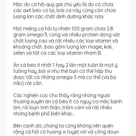
Mặc dù cá hồi quý giá chủ yếu là do có chứa
các axít béo có lợi, loài cá này cũng còn chứa
lượng lớn các chất dinh dưỡng khác nữa.
Một miếng cá hồi tự nhiên 100 gram chứa 2.8
gram omega-3, cùng với nhiều protein động vật
chất lượng cao và rất nhiều các loại vitamin và
khoáng chất…bao gồm lượng lớn magie, kali,
selen và tất cả các loại vitamin nhóm B.
Ăn cá béo ít nhất 1 hay 2 lần một tuần là một ý‎
tưởng hay, bởi vì như thế bạn có thể hấp thu
được tất cả những omega-3 mà cơ thể (và bộ
não) rất cần.
Các nghiên cứu cho thấy rằng những người
thường xuyên ăn cá béo ít có nguy cơ mắc bệnh
tim, rối loạn tinh thần, trầm cảm và rất nhiều
những bệnh phổ biến khác.
Bên cạnh đó, chúng ta cũng không nên quên
rằng cá hồi có hương vị tuyệt vời và công đoạn