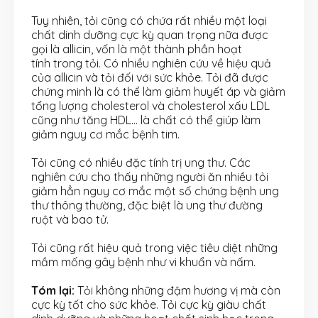
Tuy nhiên, tỏi cũng có chứa rất nhiều một loại
chất dinh dưỡng cực kỳ quan trọng nữa được
gọi là allicin, vốn là một thành phần hoạt
tính trong tỏi. Có nhiều nghiên cứu về hiệu quả
của allicin và tỏi đối với sức khỏe. Tỏi đã được
chứng minh là có thể làm giảm huyết áp và giảm
tổng lượng cholesterol và cholesterol xấu LDL
cũng như tăng HDL… là chất có thể giúp làm
giảm nguy cơ mắc bệnh tim.
Tỏi cũng có nhiều đặc tính trị ung thư. Các
nghiên cứu cho thấy những người ăn nhiều tỏi
giảm hẳn nguy cơ mắc một số chứng bệnh ung
thư thông thường, đặc biệt là ung thư đường
ruột và bao tử.
Tỏi cũng rất hiệu quả trong việc tiêu diệt những
mầm mống gây bệnh như vi khuẩn và nấm.
Tóm lại:
Tỏi không những đậm hương vị mà còn
cực kỳ tốt cho sức khỏe. Tỏi cực kỳ giàu chất