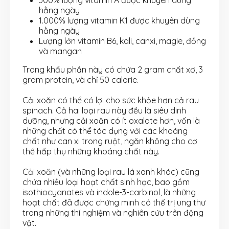
hằng ngày
1.000% lượng vitamin K1 được khuyên dùng
hằng ngày
Lượng lớn vitamin B6, kali, canxi, magie, đồng
và mangan
Trong khẩu phần này có chứa 2 gram chất xơ, 3
gram protein, và chỉ 50 calorie.
Cải xoăn có thể có lợi cho sức khỏe hơn cả rau
spinach. Cả hai loại rau này đều là siêu dinh
dưỡng, nhưng cải xoăn có ít oxalate hơn, vốn là
những chất có thể tác dụng với các khoáng
chất như can xi trong ruột, ngăn không cho cơ
thể hấp thụ những khoáng chất này.
Cải xoăn (và những loại rau lá xanh khác) cũng
chứa nhiều loại hoạt chất sinh học, bao gồm
isothiocyanates và indole-3-carbinol, là những
hoạt chất đã được chứng minh có thể trị ung thư
trong những thí nghiệm và nghiên cứu trên động
vật.