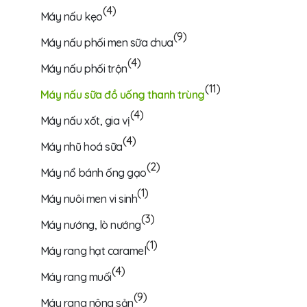
(4)
Máy nấu kẹo
(9)
Máy nấu phối men sữa chua
(4)
Máy nấu phối trộn
(11)
Máy nấu sữa đồ uống thanh trùng
(4)
Máy nấu xốt, gia vị
(4)
Máy nhũ hoá sữa
(2)
Máy nổ bánh ống gạo
(1)
Máy nuôi men vi sinh
(3)
Máy nướng, lò nướng
(1)
Máy rang hạt caramel
(4)
Máy rang muối
(9)
Máy rang nông sản