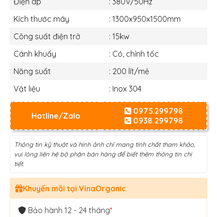
Điện áp
: 380V/50Hz
Kích thước máy
: 1300x950x1500mm
Công suất điện trở
: 15kw
Cánh khuấy
: Có, chỉnh tốc
Năng suất
: 200 lít/mẻ
Vật liệu
: Inox 304
0975.299798
Hotline/Zalo
0938.299798
Thông tin kỹ thuật và hình ảnh chỉ mang tính chất tham khảo,
vui lòng liên hệ bộ phận bán hàng để biết thêm thông tin chi
tiết.
Khuyến mãi tại VinaOrganic
Bảo hành 12 - 24 tháng
*