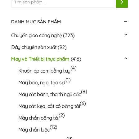
DANH MỤC SẢN PHẨM
Chuyển giao công nghệ
(323)
Dây chuyền sản xuất
(92)
Máy và Thiết bị thực phẩm
(416)
(4)
Khuôn ép cơm bằng tay
(1)
Máy bào, nạo, tạo sợi
(8)
Máy cắt bánh, thanh ngũ cốc
(6)
Máy cắt kẹo, cắt có băng tải
(2)
Máy chần băng tải
(12)
Máy chần luộc
(9)