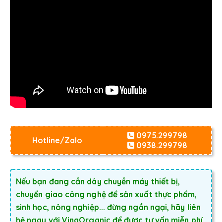
0975.299798
Hotline/Zalo
0938.299798
Nếu bạn đang cần dây chuyền máy thiết bị,
chuyển giao công nghệ để sản xuất thực phẩm,
sinh học, nông nghiệp... đừng ngần ngại, hãy liên
hệ ngay với VinaOrganic để được tư vấn miễn phí