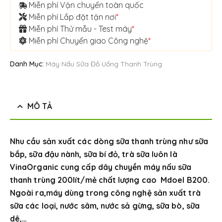
Miễn phí Vận chuyển toàn quốc
Miễn phí Lắp đặt tận nơi
*
Miễn phí Thử mẫu - Test máy
*
Miễn phí Chuyển giao Công nghệ
*
Danh Mục:
Máy Nấu Sữa Đồ Uống Thanh Trùng
MÔ TẢ
Nhu cầu sản xuất các dòng sữa thanh trùng như sữa
bắp, sữa đậu nành, sữa bí đỏ, trà sữa luôn là
VinaOrganic cung cấp dây chuyền máy nấu sữa
thanh trùng 200lít/mẻ chất lượng cao Mdoel B200.
Ngoài ra,máy dùng trong công nghệ sản xuất trà
sữa các loại, nước sâm, nước sả gừng, sữa bò, sữa
dê,…