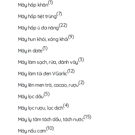
(1)
Máy hấp khăn
(7)
Máy hấp tiệt trùng
(22)
Máy hấp ủ đa năng
(9)
Máy hun khói, xông khói
(1)
Máy in date
(3)
Máy làm sạch, rửa, đánh vảy
(12)
Máy làm tỏi đen VGarlic
(2)
Máy lên men trà, cacao, rượu
(5)
Máy lọc dầu
(4)
Máy lọc rượu, lọc dịch
(15)
Máy ly tâm tách dầu, tách nước
(10)
Máy nấu cơm