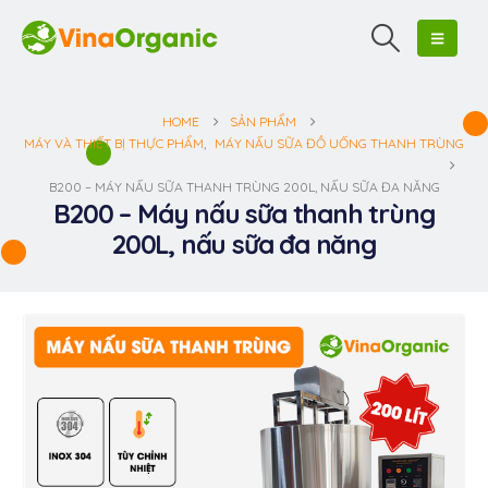
HOME
SẢN PHẨM
MÁY VÀ THIẾT BỊ THỰC PHẨM
,
MÁY NẤU SỮA ĐỒ UỐNG THANH TRÙNG
B200 – MÁY NẤU SỮA THANH TRÙNG 200L, NẤU SỮA ĐA NĂNG
B200 – Máy nấu sữa thanh trùng
200L, nấu sữa đa năng