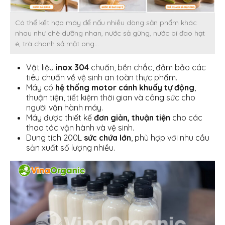
Có thể kết hợp máy để nấu nhiều dòng sản phẩm khác
nhau như chè dưỡng nhan, nước sả gừng, nước bí đao hạt
é, trà chanh sả mật ong…
Vật liệu
inox 304
chuẩn, bền chắc, đảm bảo các
tiêu chuẩn về vệ sinh an toàn thực phẩm.
Máy có
hệ thống motor cánh khuấy tự động
,
thuận tiện, tiết kiệm thời gian và công sức cho
người vận hành máy.
Máy được thiết kế
đơn giản, thuận tiện
cho các
thao tác vận hành và vệ sinh.
Dung tích 200L
sức chứa lớn
, phù hợp với nhu cầu
sản xuất số lượng nhiều.