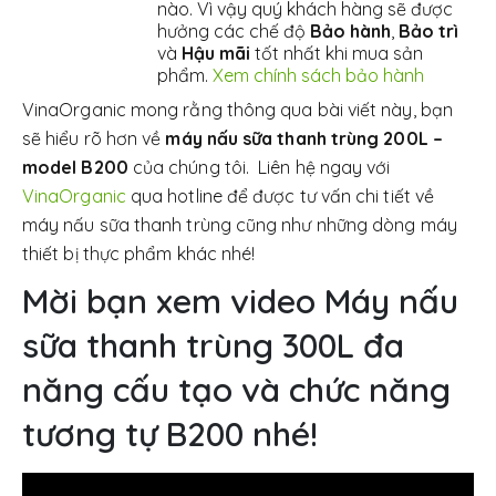
nào. Vì vậy quý khách hàng sẽ được
hưởng các chế độ
Bảo hành
,
Bảo trì
và
Hậu mãi
tốt nhất khi mua sản
phẩm.
Xem chính sách bảo hành
VinaOrganic mong rằng thông qua bài viết này, bạn
sẽ hiểu rõ hơn về
máy nấu sữa thanh trùng 200L –
model B200
của chúng tôi. Liên hệ ngay với
VinaOrganic
qua hotline để được tư vấn chi tiết về
máy nấu sữa thanh trùng cũng như những dòng máy
thiết bị thực phẩm khác nhé!
Mời bạn xem video Máy nấu
sữa thanh trùng 300L đa
năng cấu tạo và chức năng
tương tự B200 nhé!