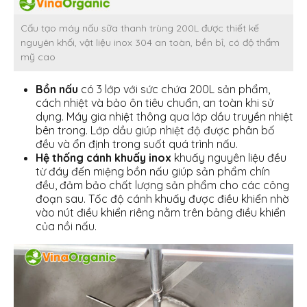
Cấu tạo máy nấu sữa thanh trùng 200L được thiết kế
nguyên khối, vật liệu inox 304 an toàn, bền bỉ, có độ thẩm
mỹ cao
Bồn nấu
có 3 lớp với sức chứa 200L sản phẩm,
cách nhiệt và bảo ôn tiêu chuẩn, an toàn khi sử
dụng. Máy gia nhiệt thông qua lớp dầu truyền nhiệt
bên trong. Lớp dầu giúp nhiệt độ được phân bố
đều và ổn định trong suốt quá trình nấu.
Hệ thống cánh khuấy inox
khuấy nguyên liệu đều
từ đáy đến miệng bồn nấu giúp sản phẩm chín
đều, đảm bảo chất lượng sản phẩm cho các công
đoạn sau. Tốc độ cánh khuấy được điều khiển nhờ
vào nút điều khiển riêng nằm trên bảng điều khiển
của nồi nấu.