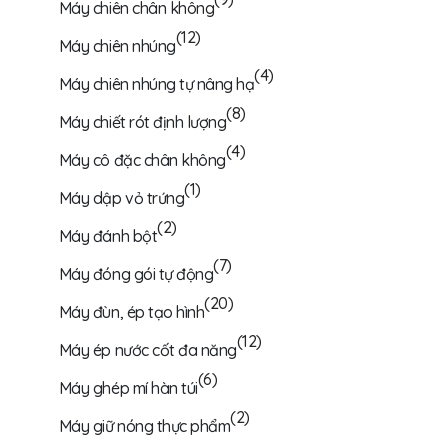
Máy chiên chân không
(12)
Máy chiên nhúng
(4)
Máy chiên nhúng tự nâng hạ
(8)
Máy chiết rót định lượng
(4)
Máy cô đặc chân không
(1)
Máy dập vỏ trứng
(2)
Máy đánh bột
(7)
Máy đóng gói tự động
(20)
Máy đùn, ép tạo hình
(12)
Máy ép nước cốt đa năng
(6)
Máy ghép mí hàn túi
(2)
Máy giữ nóng thực phẩm