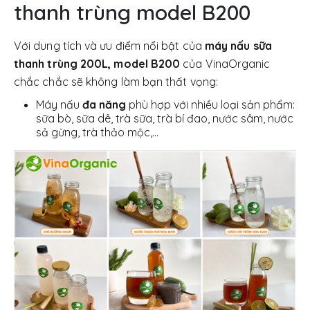
thanh trùng model B200
Với dung tích và ưu điểm nổi bật của
máy nấu sữa
thanh trùng 200L, model B200
của VinaOrganic
chắc chắc sẽ không làm bạn thất vọng:
Máy nấu
đa năng
phù hợp với nhiều loại sản phẩm:
sữa bò, sữa dê, trà sữa, trà bí đao, nước sâm, nước
sả gừng, trà thảo mộc,…