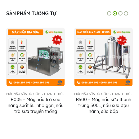
SẢN PHẨM TƯƠNG TỰ
MÁY NẤU SỮA ĐỒ UỐNG THANH TRÙNG
DÂY CHUYỀN SẢN XUẤT
B500 – Máy nấu sữa thanh
Dây chuyền sản xuất trà
trùng 500L, nấu sữa đậu
sữa năng suất 50L/mẻ, trà
nành, sữa bắp
thảo mộc tự nhiên