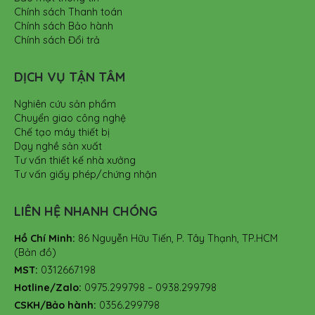
Chính sách Thanh toán
Chính sách Bảo hành
Chính sách Đổi trả
DỊCH VỤ TẬN TÂM
Nghiên cứu sản phẩm
Chuyển giao công nghệ
Chế tạo máy thiết bị
Dạy nghề sản xuất
Tư vấn thiết kế nhà xưởng
Tư vấn giấy phép/chứng nhận
LIÊN HỆ NHANH CHÓNG
Hồ Chí Minh:
86 Nguyễn Hữu Tiến, P. Tây Thạnh, TP.HCM
(Bản đồ)
MST:
0312667198
Hotline/Zalo:
0975.299798 – 0938.299798
CSKH/Bảo hành:
0356.299798