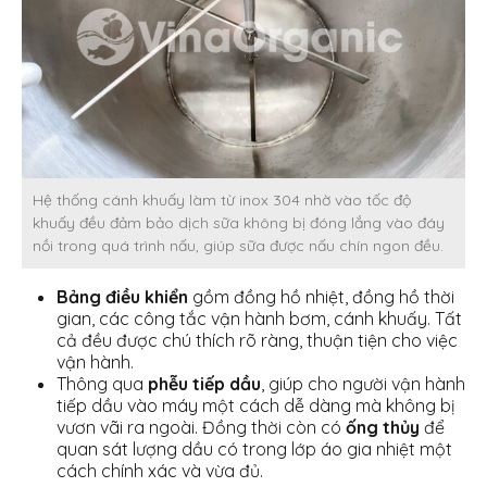
Hệ thống cánh khuấy làm từ inox 304 nhờ vào tốc độ
khuấy đều đảm bảo dịch sữa không bị đóng lắng vào đáy
nồi trong quá trình nấu, giúp sữa được nấu chín ngon đều.
Bảng điều khiển
gồm đồng hồ nhiệt, đồng hồ thời
gian, các công tắc vận hành bơm, cánh khuấy. Tất
cả đều được chú thích rõ ràng, thuận tiện cho việc
vận hành.
Thông qua
phễu tiếp dầu
, giúp cho người vận hành
tiếp dầu vào máy một cách dễ dàng mà không bị
vươn vãi ra ngoài. Đồng thời còn có
ống thủy
để
quan sát lượng dầu có trong lớp áo gia nhiệt một
cách chính xác và vừa đủ.