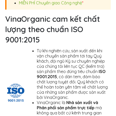
MIỄN PHÍ Chuyển giao Công nghệ
*
VinaOrganic cam kết chất
lượng theo chuẩn ISO
9001:2015
Từ khi nghiên cứu, sản xuất đến khi
vận chuyển sản phẩm tới tay Quý
khách, đội ngũ Kỹ sư chuyên nghiệp
của chúng tôi liên tục QC (kiểm tra)
sản phẩm theo đúng tiêu chuẩn
ISO
9001:2015
, có dán tem, đảm bảo
chất lượng tuyệt đối. Quý khách có
thể hoàn toàn yên tâm về chất lượng
của những sản phẩm được sản xuất
bởi VinaOrganic.
VinaOrganic là
Nhà sản xuất và
Phân phối sản phẩm trực tiếp
mà
không qua bất cứ kênh trung gian