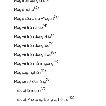
Máy trộn dạng chảo
(3)
Máy ủ natto
(9)
Máy ủ sữa chua VYogurt
(4)
Máy vê trân châu
(7)
Máy vê trộn dạng khía
(9)
Máy vê trộn dạng lục
(8)
Máy vê trộn dạng tròn
(4)
Máy vê trộn nằm ngang
(11)
Máy xay, nghiền
(8)
Máy xé sợi đa năng
(7)
Thiết bị làm lạnh
(15)
Thiết bị, Phụ tùng, Dụng cụ hỗ trợ