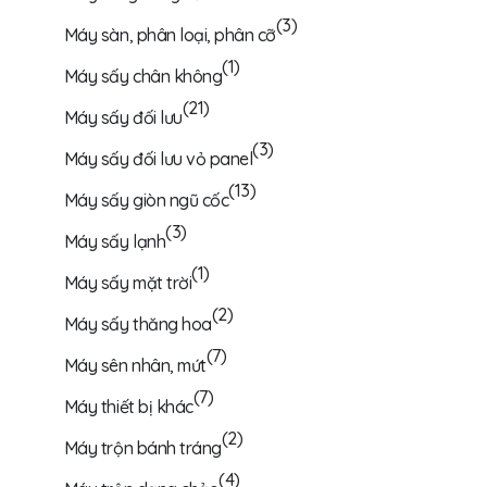
(3)
Máy sàn, phân loại, phân cỡ
(1)
Máy sấy chân không
(21)
Máy sấy đối lưu
(3)
Máy sấy đối lưu vỏ panel
(13)
Máy sấy giòn ngũ cốc
(3)
Máy sấy lạnh
(1)
Máy sấy mặt trời
(2)
Máy sấy thăng hoa
(7)
Máy sên nhân, mứt
(7)
Máy thiết bị khác
(2)
Máy trộn bánh tráng
(4)