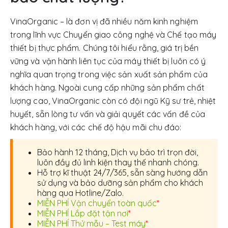
VinaOrganic – là đơn vị đã nhiều năm kinh nghiệm
trong lĩnh vực Chuyển giao công nghệ và Chế tạo máy
thiết bị thực phẩm. Chúng tôi hiểu rằng, giá trị bền
vững và vận hành liên tục của máy thiết bị luôn có ý
nghĩa quan trọng trong việc sản xuất sản phẩm của
khách hàng. Ngoài cung cấp những sản phẩm chất
lượng cao, VinaOrganic còn có đội ngũ Kỹ sư trẻ, nhiệt
huyết, sẵn lòng tư vấn và giải quyết các vấn đề của
khách hàng, với các chế độ hậu mãi chu đáo:
Bảo hành 12 tháng, Dịch vụ bảo trì trọn đời,
luôn đầy đủ linh kiện thay thế nhanh chóng.
Hỗ trợ kĩ thuật 24/7/365, sẵn sàng hướng dẫn
sử dụng và bảo dưỡng sản phẩm cho khách
hàng qua Hotline/Zalo.
MIỄN PHÍ Vận chuyển toàn quốc
*
MIỄN PHÍ Lắp đặt tận nơi
*
MIỄN PHÍ Thử mẫu – Test máy
*