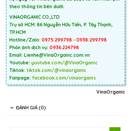
theo thông tin bên dưới:
VINAORGANIC CO.,LTD
Trụ sở HCM: 86 Nguyễn Hữu Tiến, P. Tây Thạnh,
TP.HCM
Hotline/Zalo:
0975.299798 - 0938.299798
Phản ánh dịch vụ:
0936.224798
Email: Lienhe@VinaOrganic.com.vn
Youtube:
youtube.com/@VinaOrganic
Tiktok:
tiktok.com/@vinaorganic
Fanpage:
facebook.com/vinaorganic
VinaOrganic
ĐÁNH GIÁ (0)