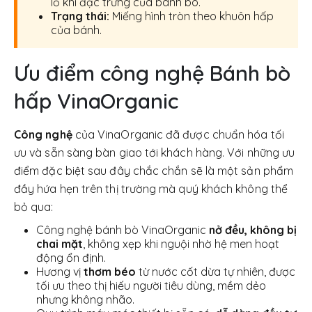
lỗ khí đặc trưng của bánh bò.
Trạng thái:
Miếng hình tròn theo khuôn hấp
của bánh.
Ưu điểm công nghệ Bánh bò
hấp VinaOrganic
Công nghệ
của VinaOrganic đã được chuẩn hóa tối
ưu và sẵn sàng bàn giao tới khách hàng. Với những ưu
điểm đặc biệt sau đây chắc chắn sẽ là một sản phẩm
đầy hứa hẹn trên thị trường mà quý khách không thể
bỏ qua:
Công nghệ bánh bò VinaOrganic
nở đều, không bị
chai mặt
, không xẹp khi nguội nhờ hệ men hoạt
động ổn định.
Hương vị
thơm béo
từ nước cốt dừa tự nhiên, được
tối ưu theo thị hiếu người tiêu dùng, mềm dẻo
nhưng không nhão.