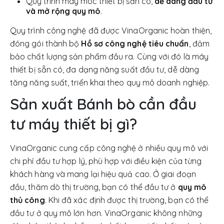
Quy trình máy móc thiết bị sẵn có,
dễ dàng đầu tư
và mở rộng quy mô
.
Quy trình công nghệ đã được VinaOrganic hoàn thiện,
đóng gói thành bộ
Hồ sơ công nghệ tiêu chuẩn
, đảm
bảo chất lượng sản phẩm đầu ra. Cùng với đó là máy
thiết bị sẵn có, đa dạng năng suất đầu tư, dễ dàng
tăng năng suất, triển khai theo quy mô doanh nghiệp.
Sản xuất Bánh bò cần đầu
tư máy thiết bị gì?
VinaOrganic cung cấp công nghệ ở nhiều quy mô với
chi phí đầu tư hợp lý, phù hợp với điều kiện của từng
khách hàng và mang lại hiệu quả cao. Ở giai đoạn
đầu, thăm dò thị trường, bạn có thể đầu tư ở
quy mô
thủ công
. Khi đã xác định được thị trường, bạn có thể
đầu tư ở quy mô lớn hơn. VinaOrganic không những