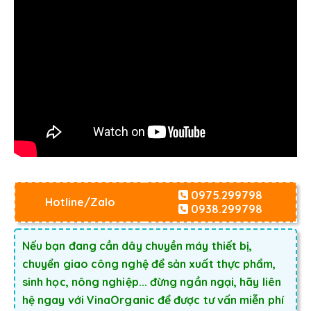
0975.299798
Hotline/Zalo
0938.299798
Nếu bạn đang cần dây chuyền máy thiết bị,
chuyển giao công nghệ để sản xuất thực phẩm,
sinh học, nông nghiệp... đừng ngần ngại, hãy liên
hệ ngay với VinaOrganic để được tư vấn miễn phí