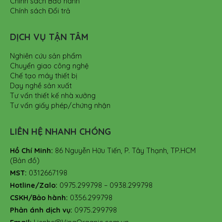
Chính sách Thanh toán
Chính sách Bảo hành
Chính sách Đổi trả
DỊCH VỤ TẬN TÂM
Nghiên cứu sản phẩm
Chuyển giao công nghệ
Chế tạo máy thiết bị
Dạy nghề sản xuất
Tư vấn thiết kế nhà xưởng
Tư vấn giấy phép/chứng nhận
LIÊN HỆ NHANH CHÓNG
Hồ Chí Minh:
86 Nguyễn Hữu Tiến, P. Tây Thạnh, TP.HCM
(Bản đồ)
MST:
0312667198
Hotline/Zalo:
0975.299798 – 0938.299798
CSKH/Bảo hành:
0356.299798
Phản ánh dịch vụ:
0975.299798