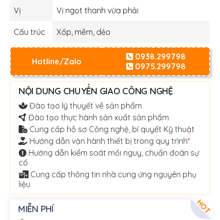
Vị
Vị ngọt thanh vừa phải
Cấu trúc
Xốp, mềm, dẻo
0938.299798
Hotline/Zalo
0975.299798
NỘI DUNG CHUYỂN GIAO CÔNG NGHỆ
Đào tạo lý thuyết về sản phẩm
Đào tạo thực hành sản xuất sản phẩm
Cung cấp hồ sơ Công nghệ, bí quyết Kỹ thuật
Hướng dẫn vận hành thiết bị trong quy trình
*
Hướng dẫn kiểm soát mối nguy, chuẩn đoán sự
cố
Cung cấp thông tin nhà cung ứng nguyên phụ
liệu
HOT
MIỄN PHÍ