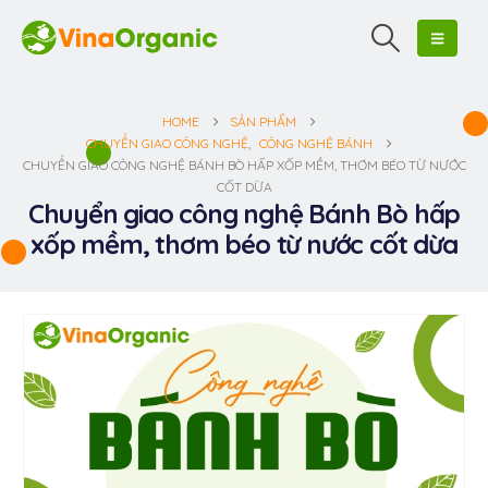
HOME
SẢN PHẨM
CHUYỂN GIAO CÔNG NGHỆ
,
CÔNG NGHỆ BÁNH
CHUYỂN GIAO CÔNG NGHỆ BÁNH BÒ HẤP XỐP MỀM, THƠM BÉO TỪ NƯỚC
CỐT DỪA
Chuyển giao công nghệ Bánh Bò hấp
xốp mềm, thơm béo từ nước cốt dừa