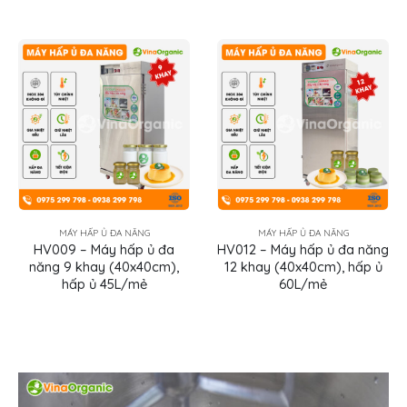
MÁY HẤP Ủ ĐA NĂNG
MÁY HẤP Ủ ĐA NĂNG
HV009 – Máy hấp ủ đa
HV012 – Máy hấp ủ đa năng
năng 9 khay (40x40cm),
12 khay (40x40cm), hấp ủ
hấp ủ 45L/mẻ
60L/mẻ