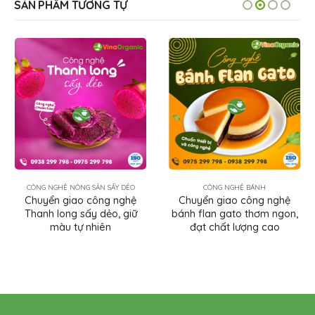
SẢN PHẨM TƯƠNG TỰ
CÔNG NGHỆ BÁNH
CÔNG NGHỆ BÁNH
Chuyển giao công nghệ
Chuyển giao công nghệ
bánh flan gato thơm ngon,
Bánh Trung thu nhân đậu
đạt chất lượng cao
xanh truyền thống mix Nam
Việt Quất