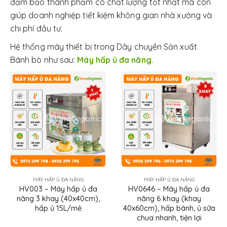
đảm bảo thành phẩm có chất lượng tốt nhất mà còn
giúp doanh nghiệp tiết kiệm không gian nhà xưởng và
chi phí đầu tư.
Hệ thống máy thiết bị trong Dây chuyền Sản xuất
Bánh bò như sau:
Máy hấp ủ đa năng
.
MÁY HẤP Ủ ĐA NĂNG
MÁY HẤP Ủ ĐA NĂNG
HV003 – Máy hấp ủ đa
HV0646 – Máy hấp ủ đa
năng 3 khay (40x40cm),
năng 6 khay (khay
hấp ủ 15L/mẻ
40x60cm), hấp bánh, ủ sữa
chua nhanh, tiện lợi