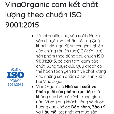
VinaOrganic cam kết chất
lượng theo chuẩn ISO
9001:2015
Từ khi nghiên cứu, sản xuất đến khi
vận chuyển sản phẩm tới tay Quý
khách, đội ngũ Kỹ sư chuyên nghiệp
của chúng tôi liên tục QC (kiểm tra)
sản phẩm theo đúng tiêu chuẩn
ISO
9001:2015
, có dán tem, đảm bảo
chất lượng tuyệt đối. Quý khách có
thể hoàn toàn yên tâm về chất lượng
của những sản phẩm được sản xuất
bởi VinaOrganic.
VinaOrganic là
Nhà sản xuất và
Phân phối sản phẩm trực tiếp
mà
không qua bất cứ kênh trung gian
nào. Vì vậy quý khách hàng sẽ được
hưởng các chế độ
Bảo hành
,
Bảo trì
và
Hậu mãi
tốt nhất khi mua sản