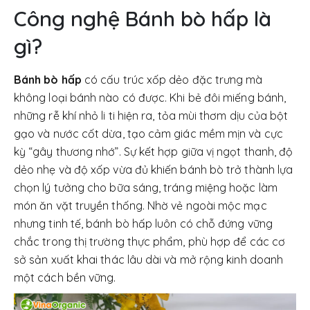
Công nghệ Bánh bò hấp là
gì?
Bánh bò hấp
có cấu trúc xốp dẻo đặc trưng mà
không loại bánh nào có được. Khi bẻ đôi miếng bánh,
những rễ khí nhỏ li ti hiện ra, tỏa mùi thơm dịu của bột
gạo và nước cốt dừa, tạo cảm giác mềm mịn và cực
kỳ “gây thương nhớ”. Sự kết hợp giữa vị ngọt thanh, độ
dẻo nhẹ và độ xốp vừa đủ khiến bánh bò trở thành lựa
chọn lý tưởng cho bữa sáng, tráng miệng hoặc làm
món ăn vặt truyền thống. Nhờ vẻ ngoài mộc mạc
nhưng tinh tế, bánh bò hấp luôn có chỗ đứng vững
chắc trong thị trường thực phẩm, phù hợp để các cơ
sở sản xuất khai thác lâu dài và mở rộng kinh doanh
một cách bền vững.