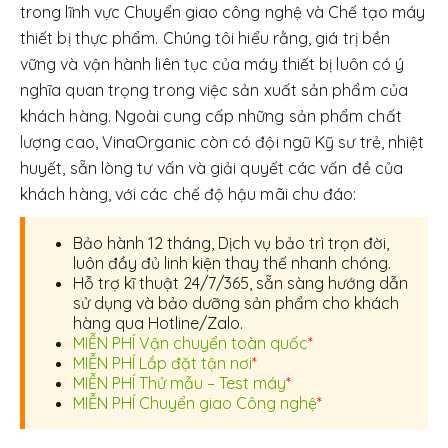
trong lĩnh vực Chuyển giao công nghệ và Chế tạo máy
thiết bị thực phẩm. Chúng tôi hiểu rằng, giá trị bền
vững và vận hành liên tục của máy thiết bị luôn có ý
nghĩa quan trọng trong việc sản xuất sản phẩm của
khách hàng. Ngoài cung cấp những sản phẩm chất
lượng cao, VinaOrganic còn có đội ngũ Kỹ sư trẻ, nhiệt
huyết, sẵn lòng tư vấn và giải quyết các vấn đề của
khách hàng, với các chế độ hậu mãi chu đáo:
Bảo hành 12 tháng, Dịch vụ bảo trì trọn đời,
luôn đầy đủ linh kiện thay thế nhanh chóng.
Hỗ trợ kĩ thuật 24/7/365, sẵn sàng hướng dẫn
sử dụng và bảo dưỡng sản phẩm cho khách
hàng qua Hotline/Zalo.
MIỄN PHÍ Vận chuyển toàn quốc
*
MIỄN PHÍ Lắp đặt tận nơi
*
MIỄN PHÍ Thử mẫu – Test máy
*
MIỄN PHÍ Chuyển giao Công nghệ
*