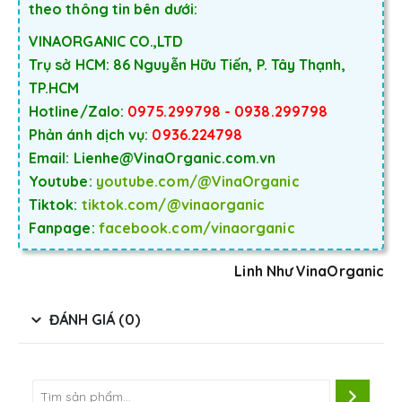
theo thông tin bên dưới:
VINAORGANIC CO.,LTD
Trụ sở HCM: 86 Nguyễn Hữu Tiến, P. Tây Thạnh,
TP.HCM
Hotline/Zalo:
0975.299798 - 0938.299798
Phản ánh dịch vụ:
0936.224798
Email: Lienhe@VinaOrganic.com.vn
Youtube:
youtube.com/@VinaOrganic
Tiktok:
tiktok.com/@vinaorganic
Fanpage:
facebook.com/vinaorganic
Linh Như VinaOrganic
ĐÁNH GIÁ (0)