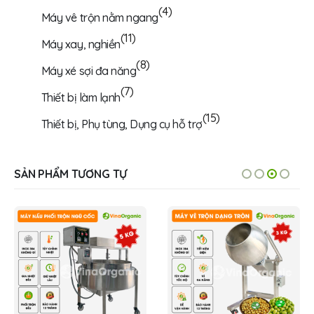
(4)
Máy vê trộn nằm ngang
(11)
Máy xay, nghiền
(8)
Máy xé sợi đa năng
(7)
Thiết bị làm lạnh
(15)
Thiết bị, Phụ tùng, Dụng cụ hỗ trợ
SẢN PHẨM TƯƠNG TỰ