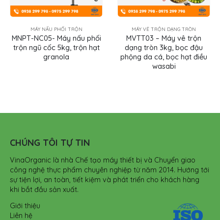
MÁY NẤU PHỐI TRỘN
MÁY VÊ TRỘN DẠNG TRÒN
MNPT-NC05- Máy nấu phối
MVTT03 – Máy vê trộn
trộn ngũ cốc 5kg, trộn hạt
dạng tròn 3kg, bọc đậu
granola
phộng da cá, bọc hạt điều
wasabi
CHÚNG TÔI TỰ TIN
VinaOrganic là nhà Chế tạo máy thiết bị và Chuyển giao
công nghệ thực phẩm chuyên nghiệp từ năm 2014. Hướng tới
sự tiện lợi, an toàn, tiết kiệm và phát triển cho khách hàng
khi bắt đầu sản xuất.
Giới thiệu
Liên hệ