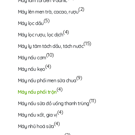
Máy làm tỏi đen VGarlic
(2)
Máy lên men trà, cacao, rượu
(5)
Máy lọc dầu
(4)
Máy lọc rượu, lọc dịch
(15)
Máy ly tâm tách dầu, tách nước
(10)
Máy nấu cơm
(4)
Máy nấu kẹo
(9)
Máy nấu phối men sữa chua
(4)
Máy nấu phối trộn
(11)
Máy nấu sữa đồ uống thanh trùng
(4)
Máy nấu xốt, gia vị
(4)
Máy nhũ hoá sữa