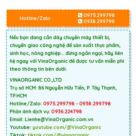
0975.299798
Hotline/Zalo
0938.299798
Nếu bạn đang cần dây chuyền máy thiết bị,
chuyển giao công nghệ để sản xuất thực phẩm,
sinh học, nông nghiệp... đừng ngần ngại, hãy liên
hệ ngay với VinaOrganic để được tư vấn miễn phí
theo thông tin bên dưới:
VINAORGANIC CO.,LTD
Trụ sở HCM: 86 Nguyễn Hữu Tiến, P. Tây Thạnh,
TP.HCM
Hotline/Zalo:
0975.299798 - 0938.299798
Phản ánh dịch vụ:
0936.224798
Email: Lienhe@VinaOrganic.com.vn
Youtube:
youtube.com/@VinaOrganic
Tiktok:
tiktok.com/@vinaorganic