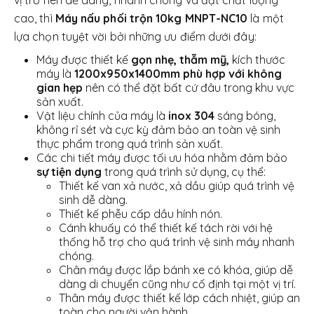
cao, thì
Máy nấu phối trộn 10kg MNPT-NC10
là một
lựa chọn tuyệt vời bởi những ưu điểm dưới đây:
Máy được thiết kế
gọn nhẹ, thẫm mỹ,
kích thước
máy là
1200x950x1400mm phù hợp với không
gian hẹp
nên có thể đặt bất cứ đâu trong khu vực
sản xuất.
Vật liệu chính của máy là
inox 304
sáng bóng,
không rỉ sét và cực kỳ đảm bảo an toàn vệ sinh
thực phẩm trong quá trình sản xuất.
Các chi tiết máy được tối ưu hóa nhằm đảm bảo
sự tiện dụng
trong quá trình sử dụng, cụ thể:
Thiết kế van xả nước, xả dầu giúp quá trình vệ
sinh dễ dàng.
Thiết kế phễu cấp dầu hính nón.
Cánh khuấy có thể thiết kế tách rời với hệ
thống hỗ trợ cho quá trình vệ sinh máy nhanh
chóng.
Chân máy được lắp bánh xe có khóa, giúp dễ
dàng di chuyển cũng như cố định tại một vị trí.
Thân máy được thiết kế lớp cách nhiệt, giúp an
toàn cho người vận hành.