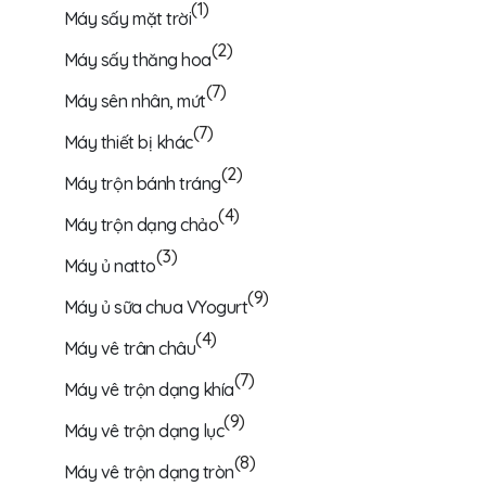
(1)
Máy sấy mặt trời
(2)
Máy sấy thăng hoa
(7)
Máy sên nhân, mứt
(7)
Máy thiết bị khác
(2)
Máy trộn bánh tráng
(4)
Máy trộn dạng chảo
(3)
Máy ủ natto
(9)
Máy ủ sữa chua VYogurt
(4)
Máy vê trân châu
(7)
Máy vê trộn dạng khía
(9)
Máy vê trộn dạng lục
(8)
Máy vê trộn dạng tròn