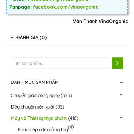
Fanpage:
facebook.com/vinaorganic
Vân Thanh VinaOrganic
ĐÁNH GIÁ (0)
DANH MỤC SẢN PHẨM
Chuyển giao công nghệ
(323)
Dây chuyền sản xuất
(92)
Máy và Thiết bị thực phẩm
(416)
(4)
Khuôn ép cơm bằng tay