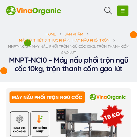
HOME
SẢN PHẨM
MÁY VÀ THIẾT BỊ THỰC PHẨM
,
MÁY NẤU PHỐI TRỘN
MNPT-NC10 – MÁY NẤU PHỐI TRỘN NGŨ CỐC 10KG, TRỘN THANH CỐM
GẠO LỨT
MNPT-NC10 – Máy nấu phối trộn ngũ
cốc 10kg, trộn thanh cốm gạo lứt