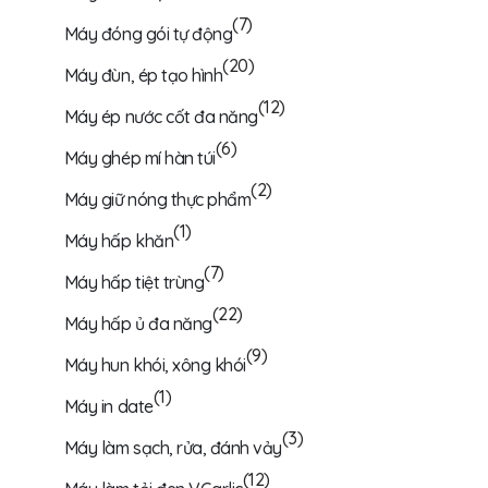
(7)
Máy đóng gói tự động
(20)
Máy đùn, ép tạo hình
(12)
Máy ép nước cốt đa năng
(6)
Máy ghép mí hàn túi
(2)
Máy giữ nóng thực phẩm
(1)
Máy hấp khăn
(7)
Máy hấp tiệt trùng
(22)
Máy hấp ủ đa năng
(9)
Máy hun khói, xông khói
(1)
Máy in date
(3)
Máy làm sạch, rửa, đánh vảy
(12)