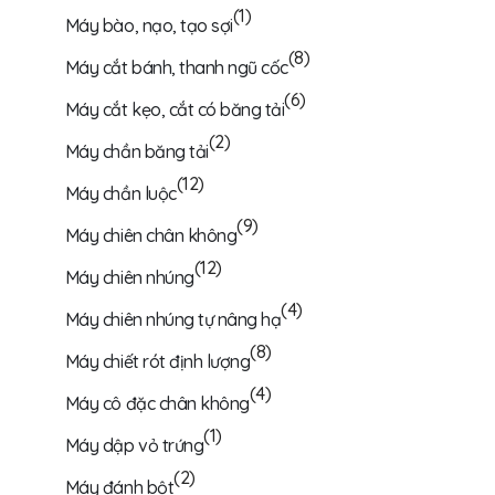
(1)
Máy bào, nạo, tạo sợi
(8)
Máy cắt bánh, thanh ngũ cốc
(6)
Máy cắt kẹo, cắt có băng tải
(2)
Máy chần băng tải
(12)
Máy chần luộc
(9)
Máy chiên chân không
(12)
Máy chiên nhúng
(4)
Máy chiên nhúng tự nâng hạ
(8)
Máy chiết rót định lượng
(4)
Máy cô đặc chân không
(1)
Máy dập vỏ trứng
(2)
Máy đánh bột