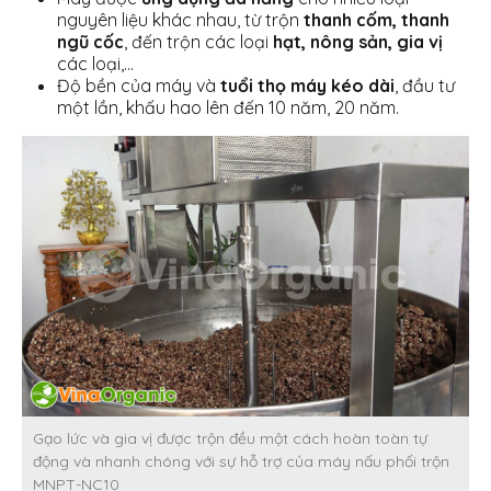
nguyên liệu khác nhau, từ trộn
thanh cốm, thanh
ngũ cốc
, đến trộn các loại
hạt, nông sản, gia vị
các loại,…
Độ bền của máy và
tuổi thọ máy kéo dài
, đầu tư
một lần, khấu hao lên đến 10 năm, 20 năm.
Gạo lức và gia vị được trộn đều một cách hoàn toàn tự
động và nhanh chóng với sự hỗ trợ của máy nấu phối trộn
MNPT-NC10