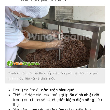
Cánh khuấy có thể tháo lắp dễ dàng rất tiện lợi cho quá
trình nhập liệu và vệ sinh máy
Động cơ êm ái,
đảo trộn hiệu quả
.
Thiết kế đặc biệt của máy giúp
ổn định nhiệt độ
trong quá trình sản xuất,
tiết kiệm điện năng
tiêu
thụ.
Máy được
ứng dụng đa năng
cho nhiều loại