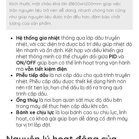
Kích thước mặt chảo khá lớn Ø800xH200mm giúp việc
trộn nguyên liệu trở nên dễ dàng, nhanh chóng hơn cũng
như giúp nguyên liệu được trộn đều hơn, đảm bảo chất
lượng của sản phẩm.
Hệ thống gia nhiệt
thông qua lớp dầu truyền
nhiệt, với các điện trở được bố trí đều giúp nhiệt độ
lên nhanh và ổn định. Kết hợp với điều khiển gia
nhiệt thông minh có thể chuyển đổi giữa
PID
và
ON/OFF
giúp bạn có thể linh hoạt trong vận hành
mà
vẫn tiết kiệm điện
.
Phễu tiếp dầu
là nơi cấp dầu cho quá trình truyền
nhiệt. Phễu cấp dầu được thiết kế dạng hình nón
nên rất tiện lợi, hạn chế dầu bị đổ ra trong quá
trình cấp dầu.
Ống thủy
là nơi bạn quan sát mực độ dầu bên
trong máy để thực hiện cấp dầu khi cần.
Bánh xe chịu lực
là loại bánh cao su chịu lực, linh
hoạt, có khoá gài giúp bạn dễ dàng cố định máy
tại vị trí lắp đặt.
Nguyên lý hoạt động của