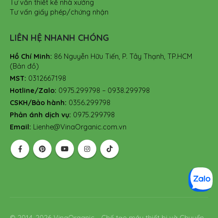
Tư vấn thiết kế nhà xưởng
Tư vấn giấy phép/chứng nhận
LIÊN HỆ NHANH CHÓNG
Hồ Chí Minh:
86 Nguyễn Hữu Tiến, P. Tây Thạnh, TP.HCM
(Bản đồ)
MST:
0312667198
Hotline/Zalo:
0975.299798 – 0938.299798
CSKH/Bảo hành:
0356.299798
Phản ánh dịch vụ:
0975.299798
Email:
Lienhe@VinaOrganic.com.vn
© 2014-2026 VinaOrganic - Chế tạo máy thiết bị và Chuyển