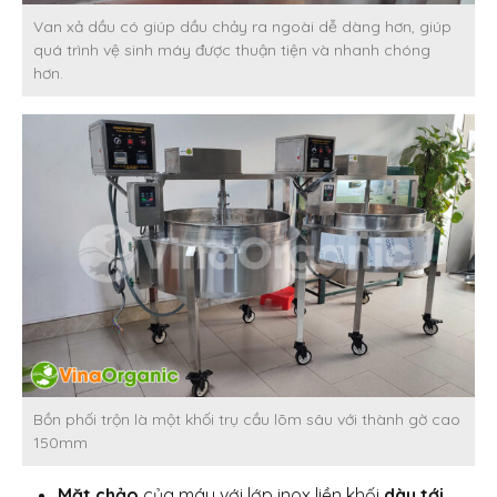
Van xả dầu có giúp dầu chảy ra ngoài dễ dàng hơn, giúp
quá trình vệ sinh máy được thuận tiện và nhanh chóng
hơn.
Bồn phối trộn là một khối trụ cầu lõm sâu với thành gờ cao
150mm
Mặt chảo
của máy với lớp inox liền khối
dày tới