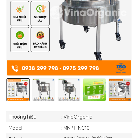
Thương hiệu
: VinaOrganic
Model
: MNPT-NC10
tùy đặt hàng