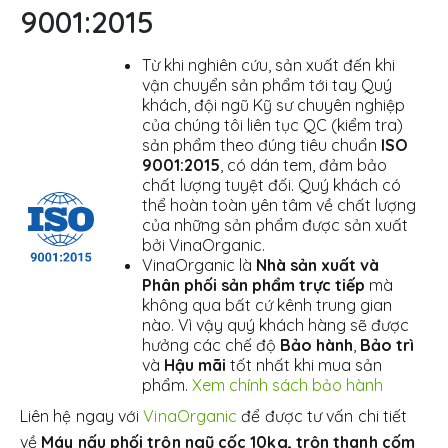
9001:2015
Từ khi nghiên cứu, sản xuất đến khi
vận chuyển sản phẩm tới tay Quý
khách, đội ngũ Kỹ sư chuyên nghiệp
của chúng tôi liên tục QC (kiểm tra)
sản phẩm theo đúng tiêu chuẩn
ISO
9001:2015
, có dán tem, đảm bảo
chất lượng tuyệt đối. Quý khách có
thể hoàn toàn yên tâm về chất lượng
của những sản phẩm được sản xuất
bởi VinaOrganic.
VinaOrganic là
Nhà sản xuất và
Phân phối sản phẩm trực tiếp
mà
không qua bất cứ kênh trung gian
nào. Vì vậy quý khách hàng sẽ được
hưởng các chế độ
Bảo hành
,
Bảo trì
và
Hậu mãi
tốt nhất khi mua sản
phẩm.
Xem chính sách bảo hành
Liên hệ ngay với
VinaOrganic
để được tư vấn chi tiết
về
Máy nấu phối trộn ngũ cốc 10kg, trộn thanh cốm