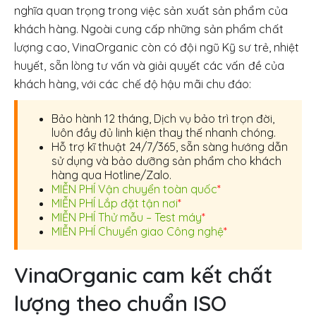
nghĩa quan trọng trong việc sản xuất sản phẩm của
khách hàng. Ngoài cung cấp những sản phẩm chất
lượng cao, VinaOrganic còn có đội ngũ Kỹ sư trẻ, nhiệt
huyết, sẵn lòng tư vấn và giải quyết các vấn đề của
khách hàng, với các chế độ hậu mãi chu đáo:
Bảo hành 12 tháng, Dịch vụ bảo trì trọn đời,
luôn đầy đủ linh kiện thay thế nhanh chóng.
Hỗ trợ kĩ thuật 24/7/365, sẵn sàng hướng dẫn
sử dụng và bảo dưỡng sản phẩm cho khách
hàng qua Hotline/Zalo.
MIỄN PHÍ Vận chuyển toàn quốc
*
MIỄN PHÍ Lắp đặt tận nơi
*
MIỄN PHÍ Thử mẫu – Test máy
*
MIỄN PHÍ Chuyển giao Công nghệ
*
VinaOrganic cam kết chất
lượng theo chuẩn ISO