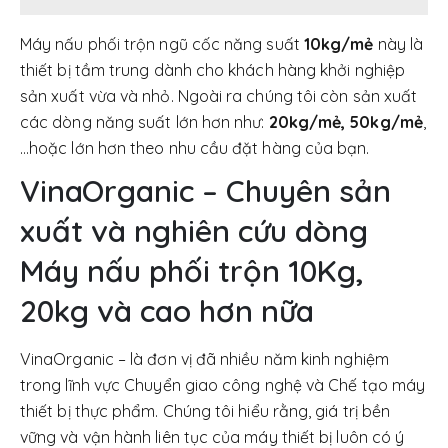
Máy nấu phối trộn ngũ cốc năng suất
10kg/mẻ
này là
thiết bị tầm trung dành cho khách hàng khởi nghiệp
sản xuất vừa và nhỏ. Ngoài ra chúng tôi còn sản xuất
các dòng năng suất lớn hơn như:
20kg/mẻ, 50kg/mẻ
,
…hoặc lớn hơn theo nhu cầu đặt hàng của bạn.
VinaOrganic – Chuyên sản
xuất và nghiên cứu dòng
Máy nấu phối trộn 10Kg,
20kg và cao hơn nữa
VinaOrganic – là đơn vị đã nhiều năm kinh nghiệm
trong lĩnh vực Chuyển giao công nghệ và Chế tạo máy
thiết bị thực phẩm. Chúng tôi hiểu rằng, giá trị bền
vững và vận hành liên tục của máy thiết bị luôn có ý