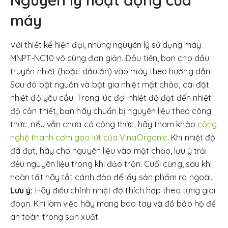
máy
Với thiết kế hiện đại, nhưng nguyên lý sử dụng máy
MNPT-NC10 vô cùng đơn giản. Đầu tiên, bạn cho dầu
truyền nhiệt (hoặc dầu ăn) vào máy theo hướng dẫn.
Sau đó bật nguồn và bật gia nhiệt mặt chảo, cài đặt
nhiệt độ yêu cầu. Trong lúc đợi nhiệt độ đạt đến nhiệt
độ cần thiết, bạn hãy chuẩn bị nguyên liệu theo công
thức, nếu vẫn chưa có công thức, hãy tham khảo
công
nghệ thanh cơm gạo lứt của VinaOrganic
. Khi nhiệt độ
đã đạt, hãy cho nguyên liệu vào mặt chảo, lưu ý trải
đều nguyên liệu trong khi đảo trộn. Cuối cùng, sau khi
hoàn tất hãy tắt cánh đảo để lấy sản phẩm ra ngoài.
Lưu ý:
Hãy điều chỉnh nhiệt độ thích hợp theo từng giai
đoạn. Khi làm việc hãy mang bao tay và đồ bảo hộ để
an toàn trong sản xuất.