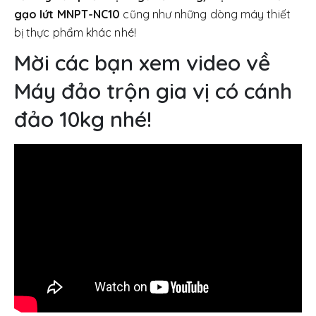
gạo lứt MNPT-NC10
cũng như những dòng máy thiết
bị thực phẩm khác nhé!
Mời các bạn xem video về
Máy đảo trộn gia vị có cánh
đảo 10kg nhé!