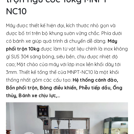
NC10
Máy được thiết kế hiện đại, kích thước nhỏ gọn và
được bố trí trên bộ khung sườn vững chắc. Phía dưới
có bánh xe giúp quá trình di chuyển dễ dàng.
Máy
phối trộn 10kg
được làm từ vật liệu chính là inox không
gỉ SUS 304 sáng bóng, siêu bền, chịu được nhiệt độ
cao; Mặt chảo của máy với lớp inox liền khối dày tới
3mm. Thiết kế tổng thể của MNPT-NC10 là một khối
thống nhất gồm các cấu tạo:
Hệ thống cánh đảo,
Bồn phối trộn, Bảng điều khiển, Phễu tiếp dầu, Ống
thủy, Bánh xe chịu lực,…