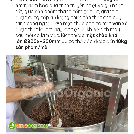
3mm
đảm bảo quá trình truyền nhiệt và giữ nhiệt
tốt, giúp sản phẩm thanh cốm gạo lứt, granola
được cung cấp đủ lượng nhiệt cần thiết cho quy
trình công nghệ. Trên mặt chảo còn có một
van xả
được thiết kế âm đáy rất tiện lợi khi vệ sinh máy
sau mỗi ca làm việc. Kích thước
mặt chảo khá
lớn Ø800xH200mm
để có thể đảo được đến
10kg
sản phẩm/mẻ.