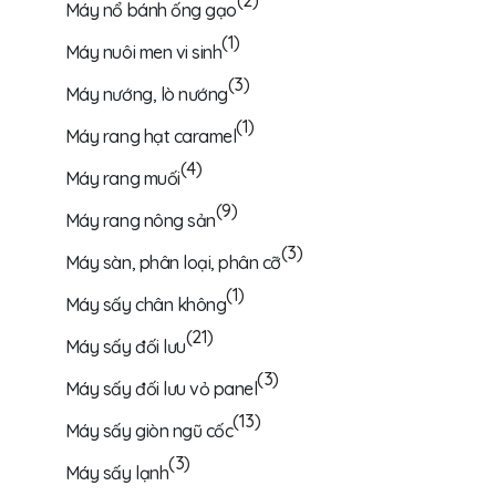
(2)
Máy nổ bánh ống gạo
(1)
Máy nuôi men vi sinh
(3)
Máy nướng, lò nướng
(1)
Máy rang hạt caramel
(4)
Máy rang muối
(9)
Máy rang nông sản
(3)
Máy sàn, phân loại, phân cỡ
(1)
Máy sấy chân không
(21)
Máy sấy đối lưu
(3)
Máy sấy đối lưu vỏ panel
(13)
Máy sấy giòn ngũ cốc
(3)
Máy sấy lạnh