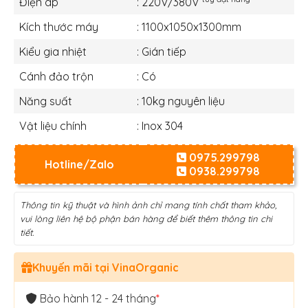
Điện áp
: 220V/380V
Kích thước máy
: 1100x1050x1300mm
Kiểu gia nhiệt
: Gián tiếp
Cánh đảo trộn
: Có
Năng suất
: 10kg nguyên liệu
Vật liệu chính
: Inox 304
0975.299798
Hotline/Zalo
0938.299798
Thông tin kỹ thuật và hình ảnh chỉ mang tính chất tham khảo,
vui lòng liên hệ bộ phận bán hàng để biết thêm thông tin chi
tiết.
Khuyến mãi tại VinaOrganic
Bảo hành 12 - 24 tháng
*