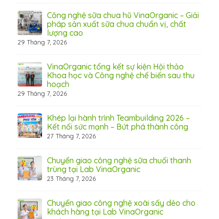
 Thơ
Công nghệ sữa chua hũ VinaOrganic – Giải
pháp sản xuất sữa chua chuẩn vị, chất
lượng cao
29 Tháng 7, 2026
 từ
VinaOrganic tổng kết sự kiện Hội thảo
Khoa học và Công nghệ chế biến sau thu
hoạch
29 Tháng 7, 2026
hấp
Khép lại hành trình Teambuilding 2026 –
Kết nối sức mạnh – Bứt phá thành công
27 Tháng 7, 2026
Chuyển giao công nghệ sữa chuối thanh
31 Th
trùng tại Lab VinaOrganic
23 Tháng 7, 2026
c –
Chuyển giao công nghệ xoài sấy dẻo cho
khách hàng tại Lab VinaOrganic