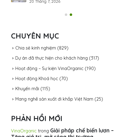
20 Tháng 7, 2026
CHUYÊN MỤC
Chia sẻ kinh nghiệm
(829)
Dự án đã thực hiện cho khách hàng
(317)
Hoạt động – Sự kiện VinaOrganic
(190)
Hoạt động Khoá học
(70)
Khuyến mãi
(115)
Mang nghề sản xuất đi khắp Việt Nam
(25)
PHẢN HỒI MỚI
Giải pháp chế biến lươn –
VinaOrganic
trong
Tăng giá trị, mở rộng thị trường