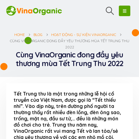
HOME
BLOG
HOẠT ĐỘNG - SỰ KIỆN VINAORGANIC
CÙNG VINAORGANIC ĐONG ĐẦY YÊU THƯƠNG MÙA TẾT TRUNG THU
2022
Cùng VinaOrganic đong đầy yêu
thương mùa Tết Trung Thu 2022
Tết Trung thu là một trong những lễ hội cổ
truyền của Việt Nam, được gọi là “Tết thiếu
nhi”. Vào dịp này, trên đường phố người ta
thường thấy rất nhiều đèn lồng, đèn ông sao,
trống, mặt nạ, đầu sư tử,… đều là những món
đồ chơi cho trẻ.
Trung thu năm nay,
VinaOrganic rất vui mang Tết và lan tỏa/sẻ
chia yêu thương về với các em nhỏ mồ côi,