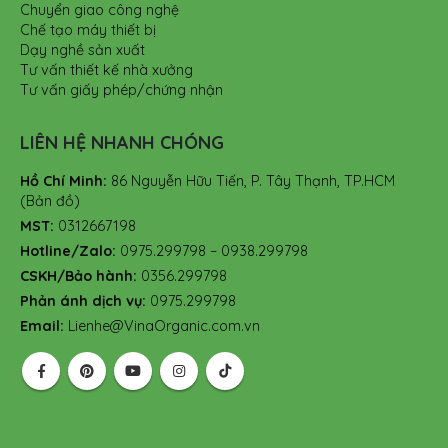
Chuyển giao công nghệ
Chế tạo máy thiết bị
Dạy nghề sản xuất
Tư vấn thiết kế nhà xưởng
Tư vấn giấy phép/chứng nhận
LIÊN HỆ NHANH CHÓNG
Hồ Chí Minh:
86 Nguyễn Hữu Tiến, P. Tây Thạnh, TP.HCM
(Bản đồ)
MST:
0312667198
Hotline/Zalo:
0975.299798 – 0938.299798
CSKH/Bảo hành:
0356.299798
Phản ánh dịch vụ:
0975.299798
Email:
Lienhe@VinaOrganic.com.vn