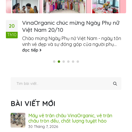
VinaOrganic chúc mừng Ngày Phụ nữ
20
Việt Nam 20/10
Th10
Chào mừng Ngày Phụ nữ Việt Nam - ngày tôn
vinh vẻ đẹp và sự đóng góp của người phụ...
đọc tiếp
BÀI VIẾT MỚI
ấn
Máy vê trân châu VinaOrganic, vê trân
ơng)
châu tròn đều, chất lượng tuyệt hảo
30 Tháng 7, 2026