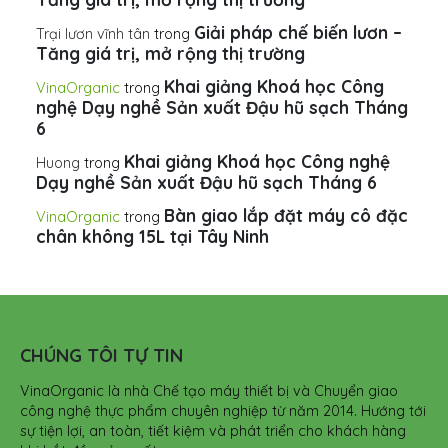
Giải pháp chế biến lươn –
Trại lươn vĩnh tân
trong
Tăng giá trị, mở rộng thị trường
Khai giảng Khoá học Công
VinaOrganic
trong
nghệ Dạy nghề Sản xuất Đậu hũ sạch Tháng
6
Khai giảng Khoá học Công nghệ
Huong
trong
Dạy nghề Sản xuất Đậu hũ sạch Tháng 6
Bàn giao lắp đặt máy cô đặc
VinaOrganic
trong
chân không 15L tại Tây Ninh
CHÚNG TÔI TỰ TIN
VinaOrganic là nhà Chế tạo máy thiết bị và Chuyển giao
công nghệ thực phẩm chuyên nghiệp từ năm 2014. Hướng tới
sự tiện lợi, an toàn, tiết kiệm và phát triển cho khách hàng