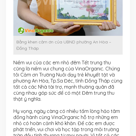
Bằng khen cảm ơn của UBND phường An Hòa –
Đồng Tháp
Niềm vui của các em nhỏ đêm Tết trung thu
cũng là niềm vui chung của VinaOrganic. Chúng
tôi Cảm ơn Trường Nuôi dạy trẻ khuyết tật và
phường An Hòa, Tp.Sa Đéc, tỉnh Đồng Tháp cùng
tất cả các Nhà tài trợ, mạnh thường quân đã
cùng nhau góp sức để có một Đêm trung thu
thật ý nghĩa.
Hy vọng, ngày càng có nhiều tấm lòng hảo tâm
đồng hành cùng VinaOrganic hỗ trợ những em
nhỏ có hoàn cảnh khó khăn. Để các em được
phát triển, vui chơi và học tập trong môi trường
tràn đầy tình thương từ mọi người. Vì tất cả các