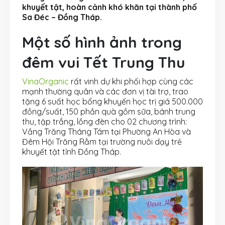
khuyết tật, hoàn cảnh khó khăn tại thành phố
Sa Đéc – Đồng Tháp.
Một số hình ảnh trong
đêm vui Tết Trung Thu
VinaOrganic
rất vinh dự khi phối hợp cùng các
mạnh thường quân và các đơn vị tài trợ, trao
tặng 6 suất học bổng khuyến học trị giá 500.000
đồng/suất, 150 phần quà gồm sữa, bánh trung
thu, tập trắng, lồng đèn cho 02 chương trình:
Vầng Trăng Tháng Tám tại Phường An Hòa và
Đêm Hội Trăng Rằm tại trường nuôi dạy trẻ
khuyết tật tỉnh Đồng Tháp.