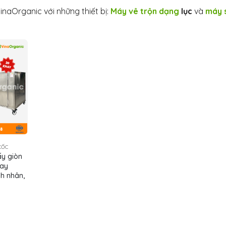
naOrganic với những thiết bị:
Máy vê trộn dạng
lục
và
máy 
CỐC
y giòn
hay
h nhân,