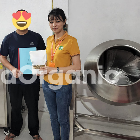
6 Tháng 8, 2026
30 Tháng 7, 2026
VinaOrganic tham dự hội
Công ngh
thảo tại Cần Thơ
VinaOrgan
sản xuất
5 Tháng 8, 2026
vị, chất lượng ca
29 Tháng 7, 2026
Tháng 08 rộn ràng –
Ngập tràn ưu đãi từ
VinaOrganic
VinaOrgan
kiện Hội 
1 Tháng 8, 2026
và Công 
sau thu hoạch
Bí quyết bứt phá doanh
29 Tháng 7, 2026
thu nhờ máy hấp ủ đa
năng VinaOrganic
Khép lại 
31 Tháng 7, 2026
Teambuild
nối sức m
Đầu tư dây chuyền sản
thành công
xuất muối VinaOrganic –
27 Tháng 7, 2026
Nâng cao năng lực sản