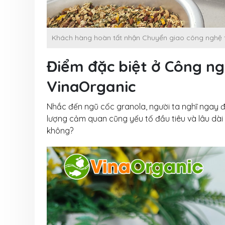
Khách hàng hoàn tất nhận Chuyển giao công nghệ 
Điểm đặc biệt ở Công ng
VinaOrganic
Nhắc đến ngũ cốc granola, người ta nghĩ ngay đ
lượng cảm quan cũng yếu tố đầu tiêu và lâu dài
không?