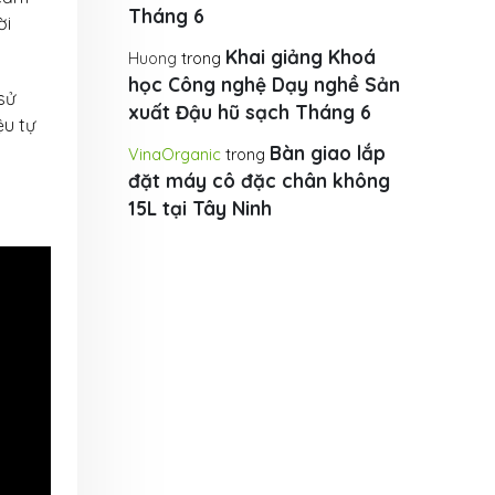
Tháng 6
ời
Khai giảng Khoá
Huong
trong
học Công nghệ Dạy nghề Sản
sử
xuất Đậu hũ sạch Tháng 6
ệu tự
Bàn giao lắp
VinaOrganic
trong
đặt máy cô đặc chân không
15L tại Tây Ninh