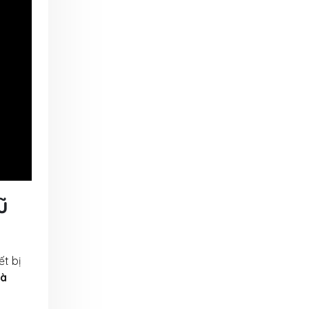
ũ
ết bị
và