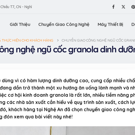
 Chiều T7, CN - Nghỉ
Giới Thiệu
Chuyển Giao Công Nghệ
Máy Thiết Bị
D
Ã THỰC HIỆN CHO KHÁCH HÀNG
CHUYỂN GIAO CÔNG NGHỆ NGŨ CỐC GRANO
ông nghệ ngũ cốc granola dinh dưỡ
u dùng vì có hàm lượng dinh dưỡng cao, cung cấp nhiều chấ
a đang dần trở thành một xu hướng ăn uống lành mạnh và n
ệc cơ hội kinh doanh granola là rất lớn, nhiều tiềm năng p
ường các nhà sản xuất cần hiểu về quy trình sản xuất, cách lự
 đó, khách hàng tại Nghệ An đã chọn chuyển giao công ng
VinaOrganic tham gia
Máy vê t
Triển lãm Dấu ấn Thương
VinaOrgan
 đón xem qua bài viết này nhé!
hiệu Việt tại TP.HCM (Bình
châu tròn
Dương)
lượng tuyệt hảo