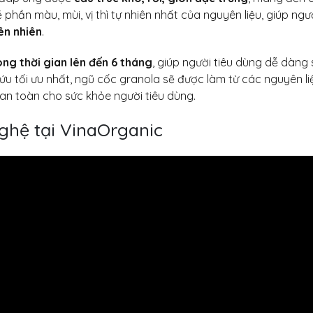
 phần màu, mùi, vị thì tự nhiên nhất của nguyên liệu, giúp ngư
ên nhiên
.
ng thời gian lên đến 6 tháng
, giúp người tiêu dùng dễ dàng 
u tối ưu nhất, ngũ cốc granola sẽ được làm từ các nguyên li
an toàn cho sức khỏe người tiêu dùng.
ghệ tại VinaOrganic