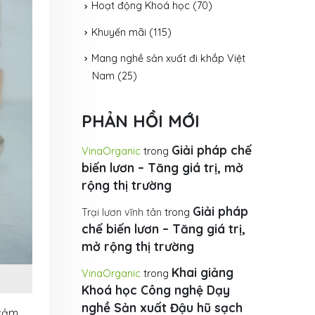
Hoạt động Khoá học
(70)
Khuyến mãi
(115)
Mang nghề sản xuất đi khắp Việt
Nam
(25)
PHẢN HỒI MỚI
Giải pháp chế
VinaOrganic
trong
biến lươn – Tăng giá trị, mở
rộng thị trường
Giải pháp
Trại lươn vĩnh tân
trong
chế biến lươn – Tăng giá trị,
mở rộng thị trường
Khai giảng
VinaOrganic
trong
Khoá học Công nghệ Dạy
nghề Sản xuất Đậu hũ sạch
 cảm