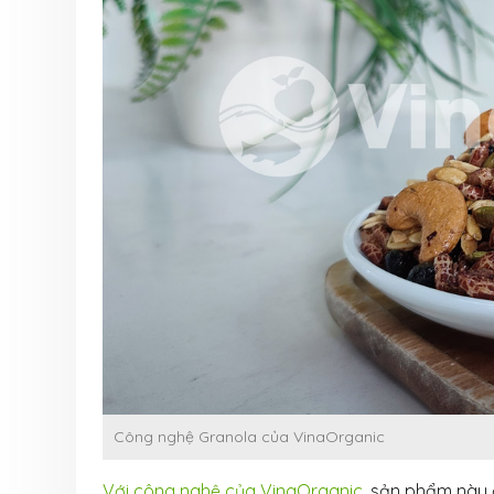
Công nghệ Granola của VinaOrganic
Với công nghệ của VinaOrganic
, sản phẩm này