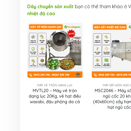
Dây chuyền sản xuất
bạn có thể tham khảo ở Vi
nhiệt độ cao
MÁY VÊ TRỘN DẠNG LỤC
MÁY SẤY GIÒN NGŨ 
MVTL20 – Máy vê trộn
MSC2046 – Máy sấ
dạng lục 20Kg, vê hạt điều
ngũ cốc 20 k
wasabi, đậu phộng da cá
(40x60cm) sấy hạn
hạt ngũ cốc