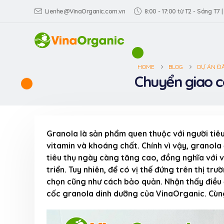
Lienhe@VinaOrganic.com.vn
8:00 - 17:00 từ T2 - Sáng T7 |
HOME
BLOG
DỰ ÁN Đ
Chuyển giao c
Granola là sản phẩm quen thuộc với người tiê
vitamin và khoáng chất. Chính vì vậy, granol
tiêu thụ ngày càng tăng cao, đồng nghĩa với vi
triển. Tuy nhiên, để có vị thế đứng trên thị tr
chọn cũng như cách bảo quản. Nhận thấy điều
cốc granola dinh dưỡng của VinaOrganic. Cùng