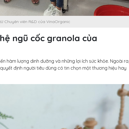
xuất, đáp ứng nhu cầu thị trường
Chuyển g
31 Tháng 7, 2026
sữa chuối
Lab Vina
Công nghệ hạt điều tẩm
từ Chuyên viên R&D của VinaOrganic
23 Tháng 7, 2026
vị VinaOrganic – đột phá
hương vị cho thị trường
hệ ngũ cốc granola của
Chuyển g
31 Tháng 7, 2026
xoài sấy
hàng tại 
VinaOrganic
ến hàm lượng dinh dưỡng và những lợi ích sức khỏe. Ngoài ra
20 Tháng 7, 2026
 quyết định người tiêu dùng có tin chọn một thương hiệu hay