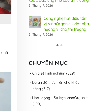
xuất, đáp ứng nhu cầu thị trường
iao công nghệ
Chu
31 Tháng 7, 2026
 thanh trùng tại
sữa
Organic
Lab
Công nghệ hạt điều tẩm
23 Tháng 7, 2
vị VinaOrganic – đột phá
hương vị cho thị trường
iao công nghệ
Chu
31 Tháng 7, 2026
 dẻo cho khách
xoà
Lab
hàn
VinaOrgani
, chất
20 Tháng 7, 2
CHUYÊN MỤC
Chia sẻ kinh nghiệm
(829)
Dự án đã thực hiện cho khách
hàng
(317)
Hoạt động – Sự kiện VinaOrganic
(190)