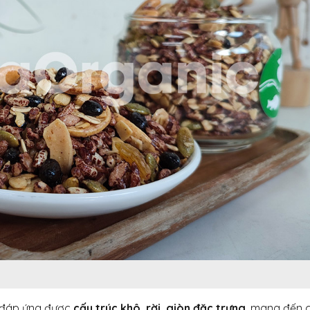
 đáp ứng được
cấu trúc khô, rời, giòn đặc trưng
, mang đến