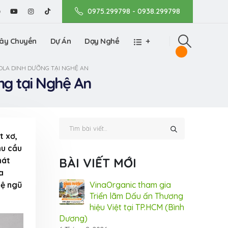
0975.299798 - 0938.299798
ây Chuyền
Dự Án
Dạy Nghề
+
LA DINH DƯỠNG TẠI NGHỆ AN
ng tại Nghệ An
t xơ,
hu cầu
hát
BÀI VIẾT MỚI
a
hệ ngũ
rân châu
VinaOrganic tham gia
Máy
ic, vê trân
Triển lãm Dấu ấn Thương
Vin
 đều, chất
hiệu Việt tại TP.HCM (Bình
châ
Dương)
lượng tuyệ