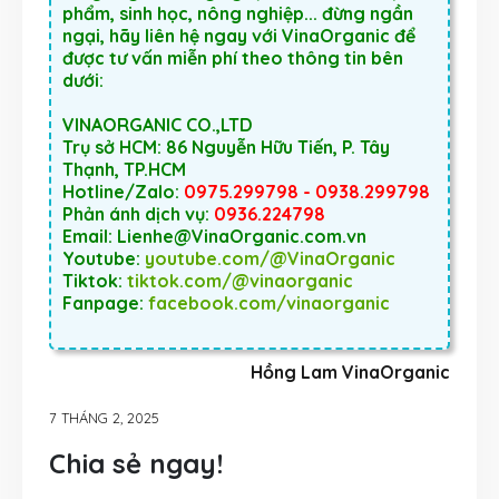
phẩm, sinh học, nông nghiệp... đừng ngần
ngại, hãy liên hệ ngay với VinaOrganic để
được tư vấn miễn phí theo thông tin bên
dưới:
VINAORGANIC CO.,LTD
Trụ sở HCM: 86 Nguyễn Hữu Tiến, P. Tây
Thạnh, TP.HCM
Hotline/Zalo:
0975.299798 - 0938.299798
Phản ánh dịch vụ:
0936.224798
Email: Lienhe@VinaOrganic.com.vn
Youtube:
youtube.com/@VinaOrganic
Tiktok:
tiktok.com/@vinaorganic
Fanpage:
facebook.com/vinaorganic
Hồng Lam VinaOrganic
7 THÁNG 2, 2025
Chia sẻ ngay!