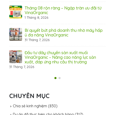
Tháng 08 rộn ràng – Ngập tràn ưu đãi từ
thu
VinaOrganic
1 Tháng 8, 2026
29 Th
Bí quyết bứt phá doanh thu nhờ máy hấp
 –
ủ đa năng VinaOrganic
ng
31 Tháng 7, 2026
Đầu tư dây chuyền sản xuất muối
nh
VinaOrganic – Nâng cao năng lực sản
xuất, đáp ứng nhu cầu thị trường
31 Tháng 7, 2026
CHUYÊN MỤC
Chia sẻ kinh nghiệm
(830)
Dự án đã thực hiện cho khách hàng
(317)