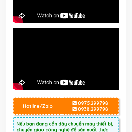
0975.299798
Hotline/Zalo
0938.299798
Nếu bạn đang cần dây chuyền máy thiết bị,
chuyển giao công nghệ để sản xuất thực