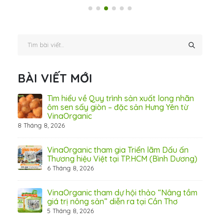
BÀI VIẾT MỚI
c –
Tìm hiểu về Quy trình sản xuất long nhãn
ôm sen sấy giòn – đặc sản Hưng Yên từ
VinaOrganic
8 Tháng 8, 2026
n
VinaOrganic tham gia Triển lãm Dấu ấn
Thương hiệu Việt tại TP.HCM (Bình Dương)
6 Tháng 8, 2026
Giải
t
VinaOrganic tham dự hội thảo “Nâng tầm
giá trị nông sản” diễn ra tại Cần Thơ
5 Tháng 8, 2026
29 Th