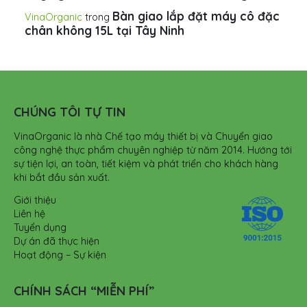
Bàn giao lắp đặt máy cô đặc
VinaOrganic
trong
chân không 15L tại Tây Ninh
CHÚNG TÔI TỰ TIN
VinaOrganic là nhà Chế tạo máy thiết bị và Chuyển giao
công nghệ thực phẩm chuyên nghiệp từ năm 2014. Hướng tới
sự tiện lợi, an toàn, tiết kiệm và phát triển cho khách hàng
khi bắt đầu sản xuất.
Giới thiệu
Liên hệ
Tuyển dụng
Dự án đã thực hiện
Hoạt động – Sự kiện
CHÍNH SÁCH “MIỄN PHÍ”