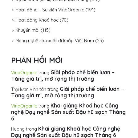
Hoạt động – Sự kiện VinaOrganic
(191)
Hoạt động Khoá học
(70)
Khuyến mãi
(115)
Mang nghề sản xuất đi khắp Việt Nam
(25)
PHẢN HỒI MỚI
Giải pháp chế biến lươn –
VinaOrganic
trong
Tăng giá trị, mở rộng thị trường
Giải pháp chế biến lươn –
Trại lươn vĩnh tân
trong
Tăng giá trị, mở rộng thị trường
Khai giảng Khoá học Công
VinaOrganic
trong
nghệ Dạy nghề Sản xuất Đậu hũ sạch Tháng
6
Khai giảng Khoá học Công nghệ
Huong
trong
Dạy nghề Sản xuất Đậu hũ sạch Tháng 6