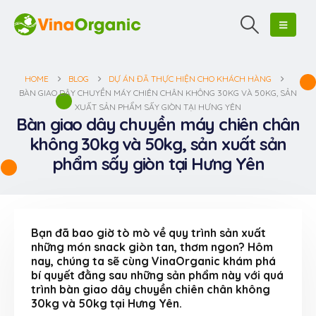
HOME
BLOG
DỰ ÁN ĐÃ THỰC HIỆN CHO KHÁCH HÀNG
BÀN GIAO DÂY CHUYỀN MÁY CHIÊN CHÂN KHÔNG 30KG VÀ 50KG, SẢN
XUẤT SẢN PHẨM SẤY GIÒN TẠI HƯNG YÊN
Bàn giao dây chuyền máy chiên chân
không 30kg và 50kg, sản xuất sản
phẩm sấy giòn tại Hưng Yên
Bạn đã bao giờ tò mò về quy trình sản xuất
những món snack giòn tan, thơm ngon? Hôm
nay, chúng ta sẽ cùng VinaOrganic khám phá
bí quyết đằng sau những sản phẩm này với quá
trình bàn giao dây chuyền chiên chân không
30kg và 50kg tại Hưng Yên.