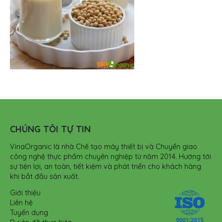
CHÚNG TÔI TỰ TIN
VinaOrganic là nhà Chế tạo máy thiết bị và Chuyển giao
công nghệ thực phẩm chuyên nghiệp từ năm 2014. Hướng tới
sự tiện lợi, an toàn, tiết kiệm và phát triển cho khách hàng
khi bắt đầu sản xuất.
Giới thiệu
Liên hệ
Tuyển dụng