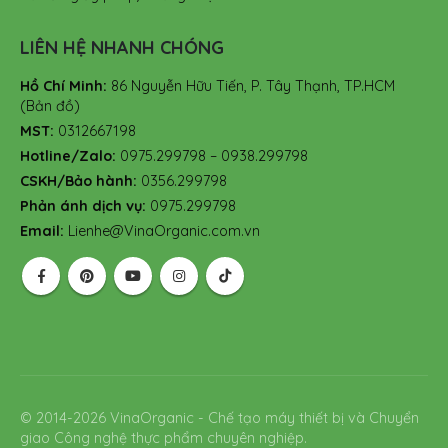
LIÊN HỆ NHANH CHÓNG
Hồ Chí Minh:
86 Nguyễn Hữu Tiến, P. Tây Thạnh, TP.HCM
(Bản đồ)
MST:
0312667198
Hotline/Zalo:
0975.299798 – 0938.299798
CSKH/Bảo hành:
0356.299798
Phản ánh dịch vụ:
0975.299798
Email:
Lienhe@VinaOrganic.com.vn
© 2014-2026 VinaOrganic - Chế tạo máy thiết bị và Chuyển
giao Công nghệ thực phẩm chuyên nghiệp.