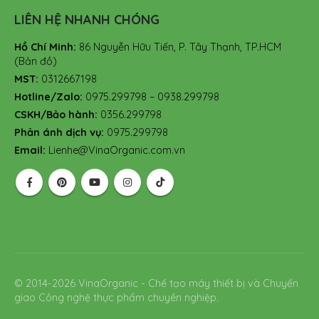
LIÊN HỆ NHANH CHÓNG
Hồ Chí Minh:
86 Nguyễn Hữu Tiến, P. Tây Thạnh, TP.HCM
(Bản đồ)
MST:
0312667198
Hotline/Zalo:
0975.299798 – 0938.299798
CSKH/Bảo hành:
0356.299798
Phản ánh dịch vụ:
0975.299798
Email:
Lienhe@VinaOrganic.com.vn
© 2014-2026 VinaOrganic - Chế tạo máy thiết bị và Chuyển
giao Công nghệ thực phẩm chuyên nghiệp.