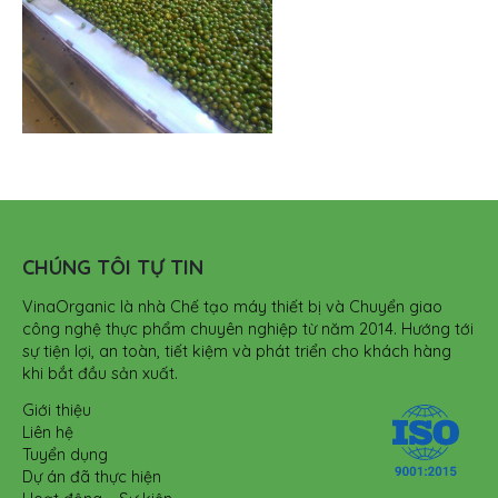
CHÚNG TÔI TỰ TIN
VinaOrganic là nhà Chế tạo máy thiết bị và Chuyển giao
công nghệ thực phẩm chuyên nghiệp từ năm 2014. Hướng tới
sự tiện lợi, an toàn, tiết kiệm và phát triển cho khách hàng
khi bắt đầu sản xuất.
Giới thiệu
Liên hệ
Tuyển dụng
Dự án đã thực hiện