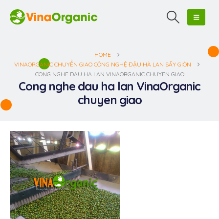
HOME
VINAORGANIC CHUYỂN GIAO CÔNG NGHỆ ĐẬU HÀ LAN SẤY GIÒN
CONG NGHE DAU HA LAN VINAORGANIC CHUYEN GIAO
Cong nghe dau ha lan VinaOrganic
chuyen giao