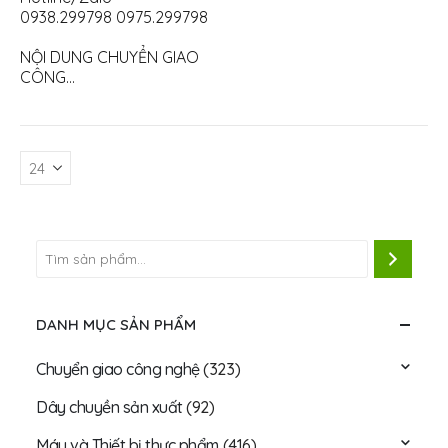
0938.299798 0975.299798
NỘI DUNG CHUYỂN GIAO
CÔNG…
DANH MỤC SẢN PHẨM
Chuyển giao công nghệ
(323)
Dây chuyền sản xuất
(92)
Máy và Thiết bị thực phẩm
(416)