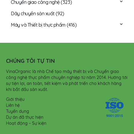
Chuyển giao công nghệ
(323)
Dây chuyền sản xuất
(92)
Máy và Thiết bị thực phẩm
(416)
CHÚNG TÔI TỰ TIN
VinaOrganic là nhà Chế tạo máy thiết bị và Chuyển giao
công nghệ thực phẩm chuyên nghiệp từ năm 2014. Hướng tới
sự tiện lợi, an toàn, tiết kiệm và phát triển cho khách hàng
khi bắt đầu sản xuất.
Giới thiệu
Liên hệ
Tuyển dụng
Dự án đã thực hiện
Hoạt động – Sự kiện