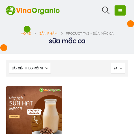
HOME
SẢN PHẨM
PRODUCT TAG -
SỮA MẮC CA
sữa mắc ca