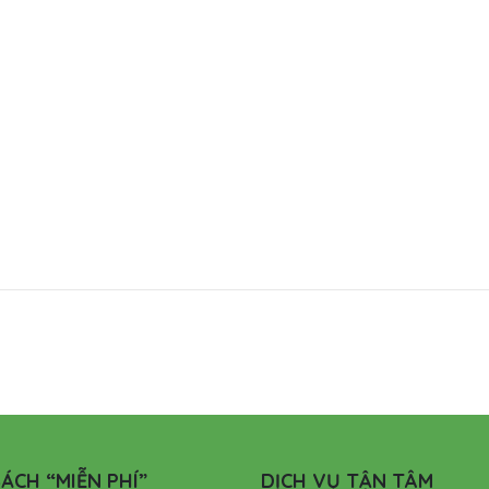
ÁCH “MIỄN PHÍ”
DỊCH VỤ TẬN TÂM