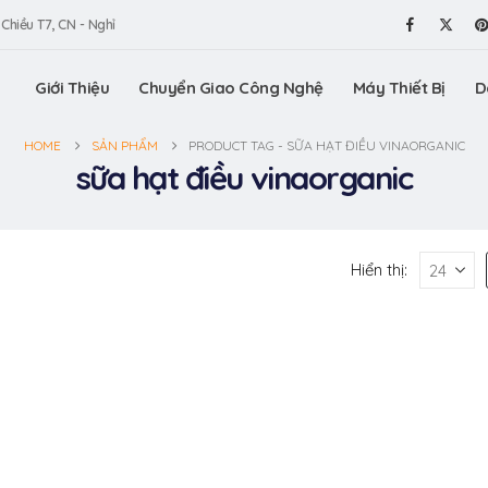
 Chiều T7, CN - Nghỉ
Giới Thiệu
Chuyển Giao Công Nghệ
Máy Thiết Bị
D
HOME
SẢN PHẨM
PRODUCT TAG -
SỮA HẠT ĐIỀU VINAORGANIC
sữa hạt điều vinaorganic
Hiển thị: