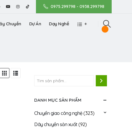
0975.299798 - 0938.299798
ây Chuyền
Dự Án
Dạy Nghề
+
DANH MỤC SẢN PHẨM
Chuyển giao công nghệ
(323)
Dây chuyền sản xuất
(92)