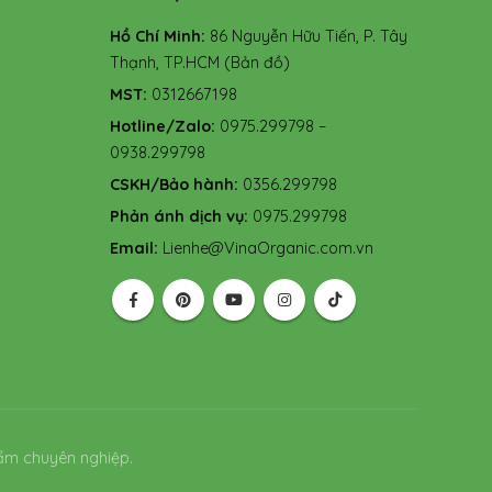
Hồ Chí Minh:
86 Nguyễn Hữu Tiến, P. Tây
Thạnh, TP.HCM
(Bản đồ)
MST:
0312667198
Hotline/Zalo:
0975.299798 –
0938.299798
CSKH/Bảo hành:
0356.299798
Phản ánh dịch vụ:
0975.299798
Email:
Lienhe@VinaOrganic.com.vn
ẩm chuyên nghiệp.