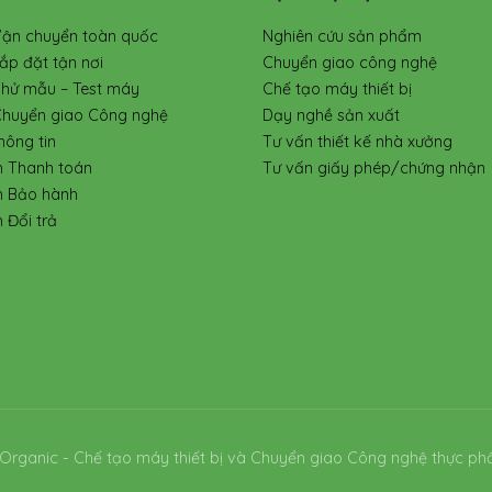
Vận chuyển toàn quốc
Nghiên cứu sản phẩm
ắp đặt tận nơi
Chuyển giao công nghệ
Thử mẫu – Test máy
Chế tạo máy thiết bị
Chuyển giao Công nghệ
Dạy nghề sản xuất
hông tin
Tư vấn thiết kế nhà xưởng
h Thanh toán
Tư vấn giấy phép/chứng nhận
h Bảo hành
 Đổi trả
Organic - Chế tạo máy thiết bị và Chuyển giao Công nghệ thực ph