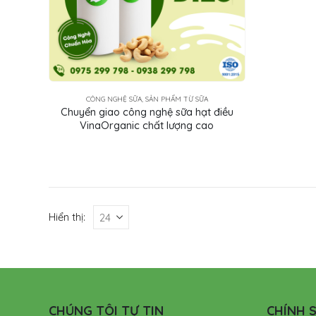
CÔNG NGHỆ SỮA, SẢN PHẨM TỪ SỮA
Chuyển giao công nghệ sữa hạt điều
VinaOrganic chất lượng cao
Hiển thị:
CHÚNG TÔI TỰ TIN
CHÍNH S