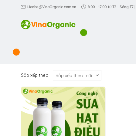
Lienhe@VinaOrganic.com.vn
8:00 - 17:00 từ T2 - Sáng T7 |
Sắp xếp theo: