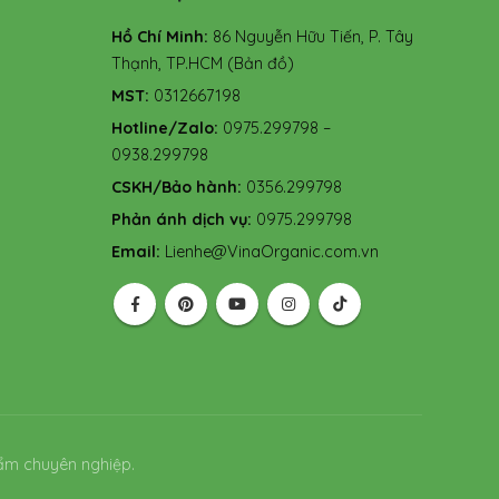
Hồ Chí Minh:
86 Nguyễn Hữu Tiến, P. Tây
Thạnh, TP.HCM
(Bản đồ)
MST:
0312667198
Hotline/Zalo:
0975.299798 –
0938.299798
CSKH/Bảo hành:
0356.299798
Phản ánh dịch vụ:
0975.299798
Email:
Lienhe@VinaOrganic.com.vn
ẩm chuyên nghiệp.