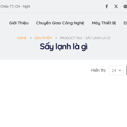
 Chiều T7, CN - Nghỉ
Giới Thiệu
Chuyển Giao Công Nghệ
Máy Thiết Bị
D
HOME
SẢN PHẨM
PRODUCT TAG -
SẤY LẠNH LÀ GÌ
Sấy lạnh là gì
Hiển thị: