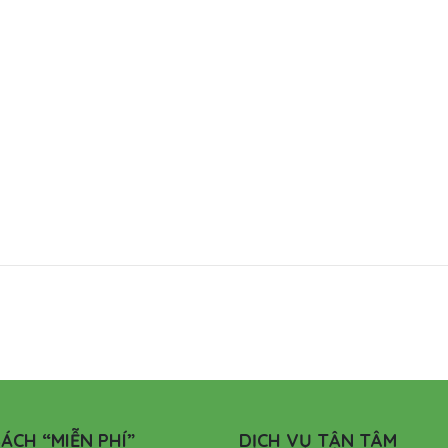
ÁCH “MIỄN PHÍ”
DỊCH VỤ TẬN TÂM