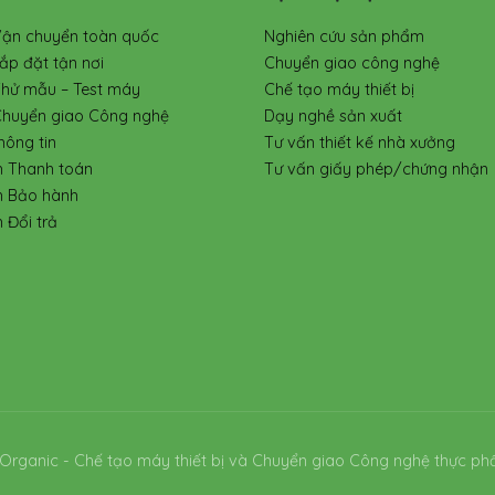
Vận chuyển toàn quốc
Nghiên cứu sản phẩm
ắp đặt tận nơi
Chuyển giao công nghệ
Thử mẫu – Test máy
Chế tạo máy thiết bị
Chuyển giao Công nghệ
Dạy nghề sản xuất
hông tin
Tư vấn thiết kế nhà xưởng
h Thanh toán
Tư vấn giấy phép/chứng nhận
h Bảo hành
 Đổi trả
Organic - Chế tạo máy thiết bị và Chuyển giao Công nghệ thực ph