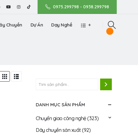
0975.299798 - 0938.299798
ây Chuyền
Dự Án
Dạy Nghề
+
DANH MỤC SẢN PHẨM
Chuyển giao công nghệ
(323)
Dây chuyền sản xuất
(92)