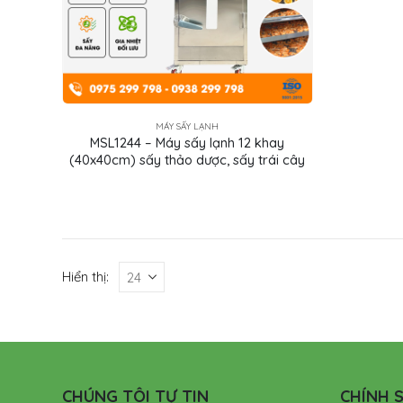
MÁY SẤY LẠNH
MSL1244 – Máy sấy lạnh 12 khay
(40x40cm) sấy thảo dược, sấy trái cây
Hiển thị:
CHÚNG TÔI TỰ TIN
CHÍNH S