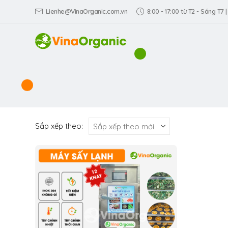
Lienhe@VinaOrganic.com.vn
8:00 - 17:00 từ T2 - Sáng T7 |
Sắp xếp theo: