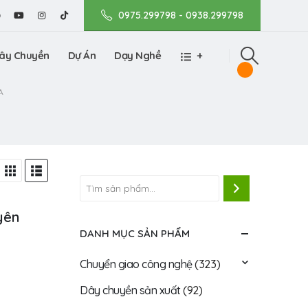
0975.299798 - 0938.299798
ây Chuyền
Dự Án
Dạy Nghề
+
A
yên
DANH MỤC SẢN PHẨM
Chuyển giao công nghệ
(323)
Dây chuyền sản xuất
(92)