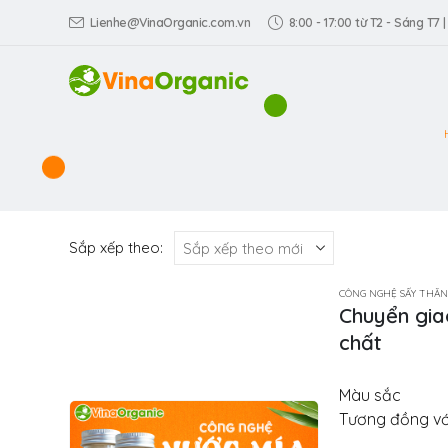
Lienhe@VinaOrganic.com.vn
8:00 - 17:00 từ T2 - Sáng T7 |
Sắp xếp theo:
CÔNG NGHỆ SẤY THĂN
Chuyển gia
chất
Màu sắc
Tương đồng với