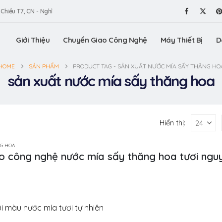
 Chiều T7, CN - Nghỉ
Giới Thiệu
Chuyển Giao Công Nghệ
Máy Thiết Bị
D
HOME
SẢN PHẨM
PRODUCT TAG -
SẢN XUẤT NƯỚC MÍA SẤY THĂNG HO
sản xuất nước mía sấy thăng hoa
Hiển thị:
G HOA
o công nghệ nước mía sấy thăng hoa tươi ngu
 màu nước mía tươi tự nhiên