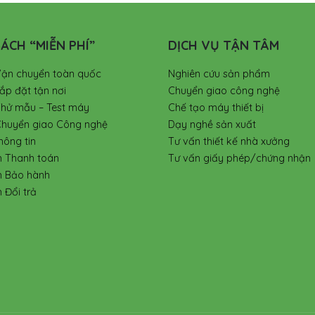
ÁCH “MIỄN PHÍ”
DỊCH VỤ TẬN TÂM
Vận chuyển toàn quốc
Nghiên cứu sản phẩm
ắp đặt tận nơi
Chuyển giao công nghệ
Thử mẫu – Test máy
Chế tạo máy thiết bị
Chuyển giao Công nghệ
Dạy nghề sản xuất
hông tin
Tư vấn thiết kế nhà xưởng
h Thanh toán
Tư vấn giấy phép/chứng nhận
h Bảo hành
 Đổi trả