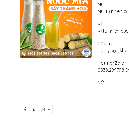
Mùi
Mùi tự nhiên c
Vị
Vị tự nhiên củ
Cấu trúc
Dạng bột, khôn
Hotline/Zalo
093
NỘI…
Hiển thị: