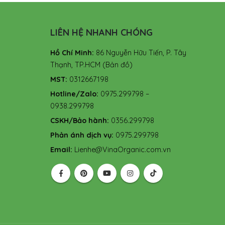
LIÊN HỆ NHANH CHÓNG
Hồ Chí Minh:
86 Nguyễn Hữu Tiến, P. Tây
Thạnh, TP.HCM
(Bản đồ)
MST:
0312667198
Hotline/Zalo:
0975.299798 –
0938.299798
CSKH/Bảo hành:
0356.299798
Phản ánh dịch vụ:
0975.299798
Email:
Lienhe@VinaOrganic.com.vn