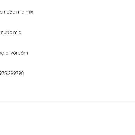
ủa nước mía mix
a nước mía
g bị vón, ẩm
8.299798 0975.299798