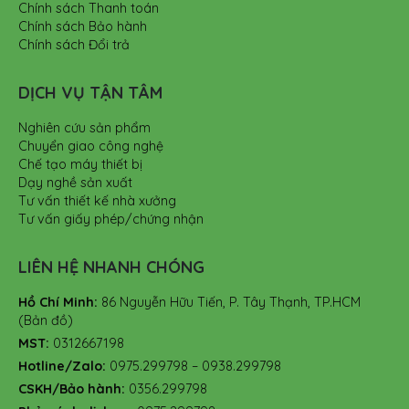
Chính sách Thanh toán
Chính sách Bảo hành
Chính sách Đổi trả
DỊCH VỤ TẬN TÂM
Nghiên cứu sản phẩm
Chuyển giao công nghệ
Chế tạo máy thiết bị
Dạy nghề sản xuất
Tư vấn thiết kế nhà xưởng
Tư vấn giấy phép/chứng nhận
LIÊN HỆ NHANH CHÓNG
Hồ Chí Minh:
86 Nguyễn Hữu Tiến, P. Tây Thạnh, TP.HCM
(Bản đồ)
MST:
0312667198
Hotline/Zalo:
0975.299798 – 0938.299798
CSKH/Bảo hành:
0356.299798