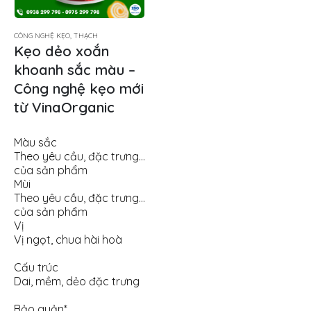
CÔNG NGHỆ KẸO, THẠCH
Kẹo dẻo xoắn
khoanh sắc màu –
Công nghệ kẹo mới
từ VinaOrganic
Màu sắc
Theo yêu cầu, đặc trưng
của sản phẩm
Mùi
Theo yêu cầu, đặc trưng
của sản phẩm
Vị
Vị ngọt, chua hài hoà
Cấu trúc
Dai, mềm, dẻo đặc trưng
Bảo quản*