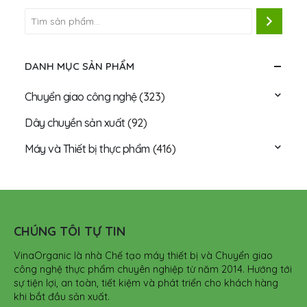
DANH MỤC SẢN PHẨM
Chuyển giao công nghệ
(323)
Dây chuyền sản xuất
(92)
Máy và Thiết bị thực phẩm
(416)
CHÚNG TÔI TỰ TIN
VinaOrganic là nhà Chế tạo máy thiết bị và Chuyển giao
công nghệ thực phẩm chuyên nghiệp từ năm 2014. Hướng tới
sự tiện lợi, an toàn, tiết kiệm và phát triển cho khách hàng
khi bắt đầu sản xuất.