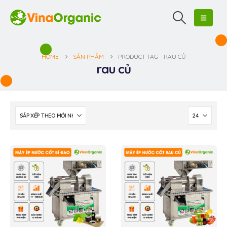
HOME
SẢN PHẨM
PRODUCT TAG -
RAU CỦ
rau củ