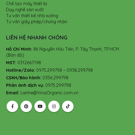
Chế tạo máy thiết bị
Dạy nghề sản xuất
Tư vấn thiết kế nhà xưởng
Tư vấn giấy phép/chứng nhận
LIÊN HỆ NHANH CHÓNG
Hồ Chí Minh:
86 Nguyễn Hữu Tiến, P. Tây Thạnh, TP.HCM
(Bản đồ)
MST:
0312667198
Hotline/Zalo:
0975.299798 – 0938.299798
CSKH/Bảo hành:
0356.299798
Phản ánh dịch vụ:
0975.299798
Email:
Lienhe@VinaOrganic.com.vn