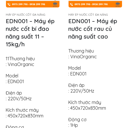
MÁY ÉP NƯỚC CỐT ĐA NĂNG
MÁY ÉP NƯỚC CỐT ĐA NĂNG
EDN001 – Máy ép
EDN001 – Máy ép
nước cốt bí đao
nước cốt rau củ
năng suất 11 –
năng suất cao
15kg/h
Thương hiệu
: VinaOrganic
11Thương hiệu
: VinaOrganic
Model
: EDN001
Model
: EDN001
Điện áp
: 220V/50Hz
Điện áp
: 220V/50Hz
Kích thước máy
: 450x720x830mm
Kích thước máy
: 450x720x830mm
Động cơ
: 1Hp
Động cơ