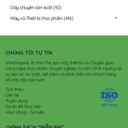
Dây chuyền sản xuất
(92)
Máy và Thiết bị thực phẩm
(416)
CHÚNG TÔI TỰ TIN
VinaOrganic là nhà Chế tạo máy thiết bị và Chuyển giao
công nghệ thực phẩm chuyên nghiệp từ năm 2014. Hướng tới
sự tiện lợi, an toàn, tiết kiệm và phát triển cho khách hàng
khi bắt đầu sản xuất.
Giới thiệu
Liên hệ
Tuyển dụng
Dự án đã thực hiện
Hoạt động – Sự kiện
CHÍNH SÁCH “MIỄN PHÍ”