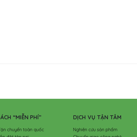
ÁCH “MIỄN PHÍ”
DỊCH VỤ TẬN TÂM
Vận chuyển toàn quốc
Nghiên cứu sản phẩm