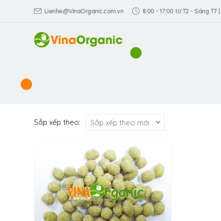
Lienhe@VinaOrganic.com.vn
8:00 - 17:00 từ T2 - Sáng T7 |
Sắp xếp theo: