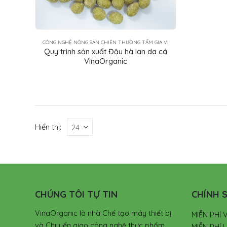
CÔNG NGHỆ NÔNG SẢN CHIÊN THƯỜNG TẨM GIA VỊ
Quy trình sản xuất Đậu hà lan da cá
VinaOrganic
Hiển thị:
CHÚNG TÔI TỰ TIN
CHÍNH S
VinaOrganic là nhà Chế tạo máy thiết bị
MIỄN PHÍ 
và Chuyển giao công nghệ thực phẩm