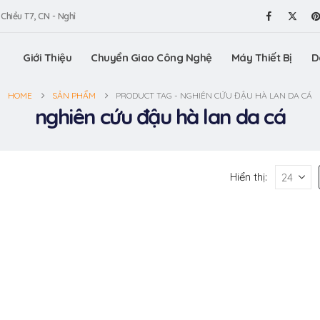
 Chiều T7, CN - Nghỉ
Giới Thiệu
Chuyển Giao Công Nghệ
Máy Thiết Bị
D
HOME
SẢN PHẨM
PRODUCT TAG -
NGHIÊN CỨU ĐẬU HÀ LAN DA CÁ
nghiên cứu đậu hà lan da cá
Hiển thị: