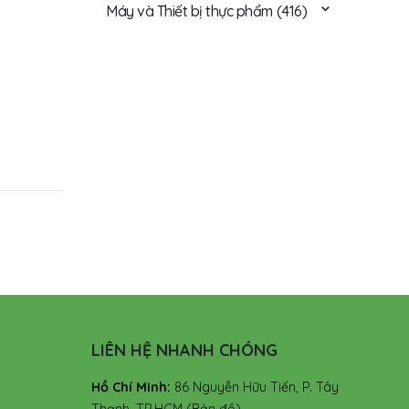
Máy và Thiết bị thực phẩm
(416)
LIÊN HỆ NHANH CHÓNG
Hồ Chí Minh:
86 Nguyễn Hữu Tiến, P. Tây