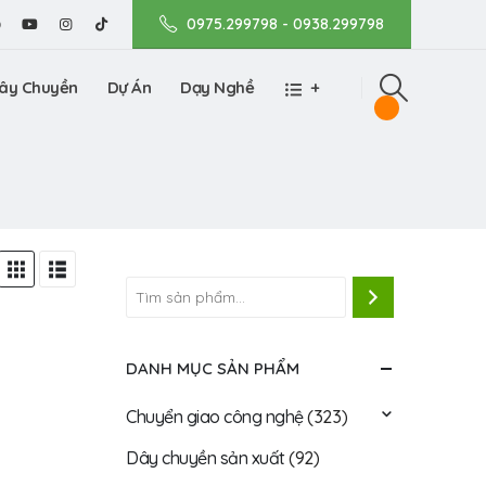
0975.299798 - 0938.299798
ây Chuyền
Dự Án
Dạy Nghề
+
DANH MỤC SẢN PHẨM
Chuyển giao công nghệ
(323)
Dây chuyền sản xuất
(92)