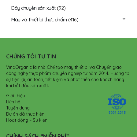
Dây chuyền sản xuất
(92)
Máy và Thiết bị thực phẩm
(416)
CHÚNG TÔI TỰ TIN
VinaOrganic là nhà Chế tạo máy thiết bị và Chuyển giao
công nghệ thực phẩm chuyên nghiệp từ năm 2014. Hướng tới
sự tiện lợi, an toàn, tiết kiệm và phát triển cho khách hàng
khi bắt đầu sản xuất.
Giới thiệu
Liên hệ
Tuyển dụng
Dự án đã thực hiện
Hoạt động – Sự kiện
CHÍNH SÁCH “MIỄN PHÍ”