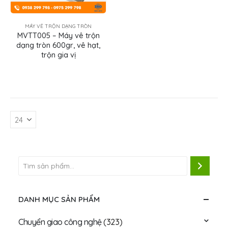
MÁY VÊ TRỘN DẠNG TRÒN
MVTT005 – Máy vê trộn
dạng tròn 600gr, vê hạt,
trộn gia vị
DANH MỤC SẢN PHẨM
Chuyển giao công nghệ
(323)