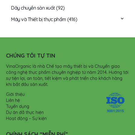
Dây chuyền sản xuất
(92)
Máy và Thiết bị thực phẩm
(416)
CHÚNG TÔI TỰ TIN
VinaOrganic là nhà Chế tạo máy thiết bị và Chuyển giao
công nghệ thực phẩm chuyên nghiệp từ năm 2014. Hướng tới
sự tiện lợi, an toàn, tiết kiệm và phát triển cho khách hàng
khi bắt đầu sản xuất.
Giới thiệu
Liên hệ
Tuyển dụng
Dự án đã thực hiện
Hoạt động – Sự kiện
CHÍNH SÁCH “MIỄN PHÍ”