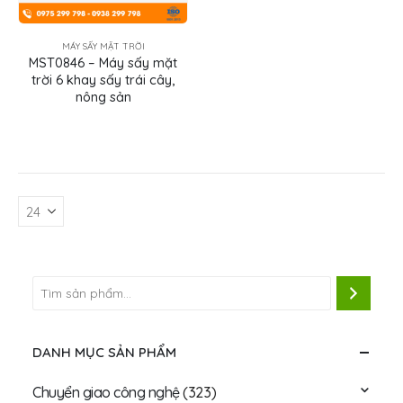
MÁY SẤY MẶT TRỜI
MST0846 – Máy sấy mặt
trời 6 khay sấy trái cây,
nông sản
DANH MỤC SẢN PHẨM
Chuyển giao công nghệ
(323)