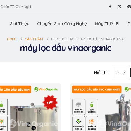
 Chiều T7, CN - Nghỉ
Giới Thiệu
Chuyển Giao Công Nghệ
Máy Thiết Bị
D
HOME
SẢN PHẨM
PRODUCT TAG -
MÁY LỌC DẦU VINAORGANIC
máy lọc dầu vinaorganic
Hiển thị: