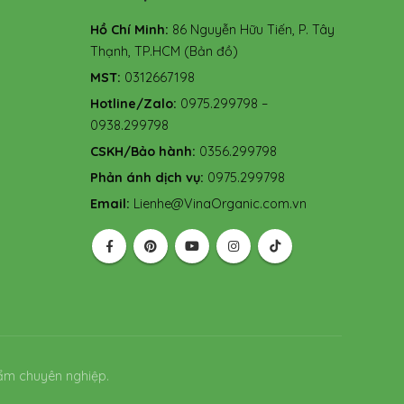
Hồ Chí Minh:
86 Nguyễn Hữu Tiến, P. Tây
Thạnh, TP.HCM
(Bản đồ)
MST:
0312667198
Hotline/Zalo:
0975.299798 –
0938.299798
CSKH/Bảo hành:
0356.299798
Phản ánh dịch vụ:
0975.299798
Email:
Lienhe@VinaOrganic.com.vn
ẩm chuyên nghiệp.