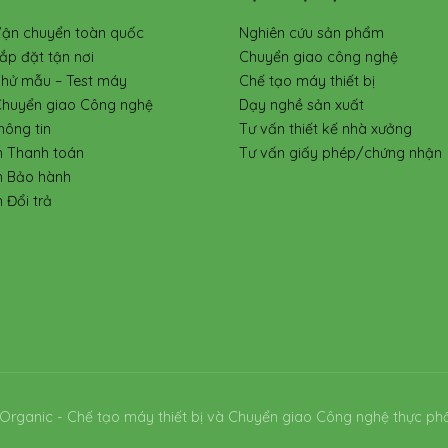
Vận chuyển toàn quốc
Nghiên cứu sản phẩm
ắp đặt tận nơi
Chuyển giao công nghệ
Thử mẫu – Test máy
Chế tạo máy thiết bị
Chuyển giao Công nghệ
Dạy nghề sản xuất
hông tin
Tư vấn thiết kế nhà xưởng
h Thanh toán
Tư vấn giấy phép/chứng nhận
h Bảo hành
 Đổi trả
Organic - Chế tạo máy thiết bị và Chuyển giao Công nghệ thực ph