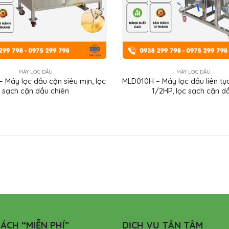
MÁY LỌC DẦU
MÁY LỌC DẦU
 Máy lọc dầu cặn siêu mịn, lọc
MLD010H – Máy lọc dầu liên tục
sạch cặn dầu chiên
1/2HP, lọc sạch cặn d
ÁCH “MIỄN PHÍ”
DỊCH VỤ TẬN TÂM