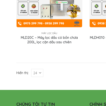
MÁY LỌC DẦU
MLD20C – Máy lọc dầu có bồn chứa
MLDH010 –
200L, lọc cặn dầu sau chiên
Hiển thị:
CHÚNG TÔI TỰ TIN
CHÍNH S