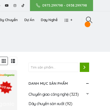
0975.299798 - 0938.299798
ây Chuyền
Dự Án
Dạy Nghề
+
DANH MỤC SẢN PHẨM
Chuyển giao công nghệ
(323)
Dây chuyền sản xuất
(92)