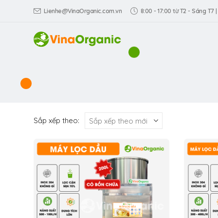
Lienhe@VinaOrganic.com.vn
8:00 - 17:00 từ T2 - Sáng T7 |
Sắp xếp theo: