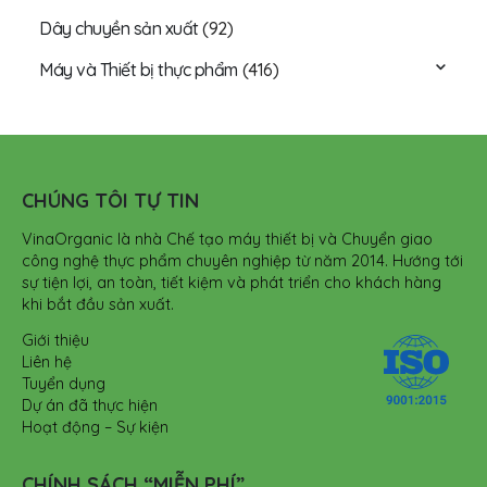
Dây chuyền sản xuất
(92)
Máy và Thiết bị thực phẩm
(416)
CHÚNG TÔI TỰ TIN
VinaOrganic là nhà Chế tạo máy thiết bị và Chuyển giao
công nghệ thực phẩm chuyên nghiệp từ năm 2014. Hướng tới
sự tiện lợi, an toàn, tiết kiệm và phát triển cho khách hàng
khi bắt đầu sản xuất.
Giới thiệu
Liên hệ
Tuyển dụng
Dự án đã thực hiện
Hoạt động – Sự kiện
CHÍNH SÁCH “MIỄN PHÍ”