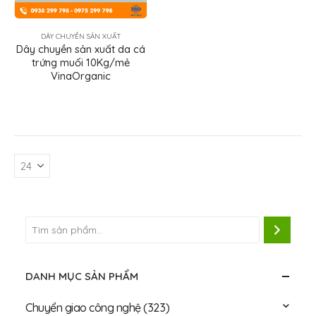
DÂY CHUYỀN SẢN XUẤT
Dây chuyền sản xuất da cá
trứng muối 10Kg/mẻ
VinaOrganic
DANH MỤC SẢN PHẨM
Chuyển giao công nghệ
(323)