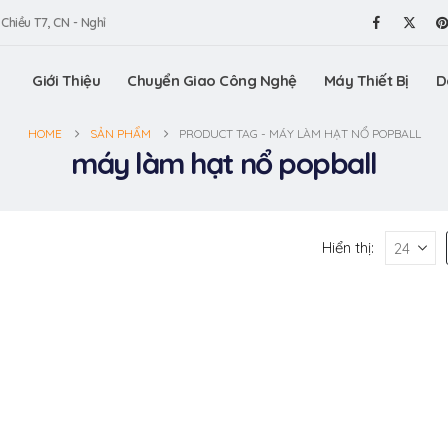
 Chiều T7, CN - Nghỉ
Giới Thiệu
Chuyển Giao Công Nghệ
Máy Thiết Bị
D
HOME
SẢN PHẨM
PRODUCT TAG -
MÁY LÀM HẠT NỔ POPBALL
máy làm hạt nổ popball
Hiển thị: