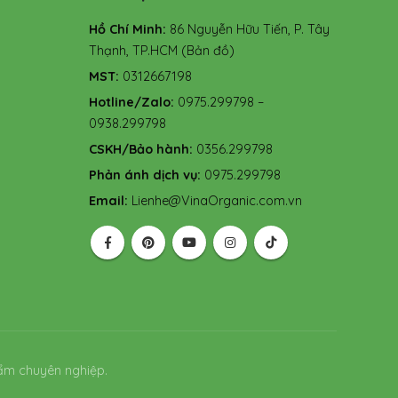
Hồ Chí Minh:
86 Nguyễn Hữu Tiến, P. Tây
Thạnh, TP.HCM
(Bản đồ)
MST:
0312667198
Hotline/Zalo:
0975.299798 –
0938.299798
CSKH/Bảo hành:
0356.299798
Phản ánh dịch vụ:
0975.299798
Email:
Lienhe@VinaOrganic.com.vn
ẩm chuyên nghiệp.