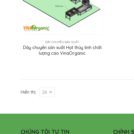
DÂY CHUYỀN SẢN XUẤT
Dây chuyền sản xuất Hạt thủy tinh chất
lượng cao VinaOrganic
Hiển thị:
CHÚNG TÔI TỰ TIN
CHÍNH S