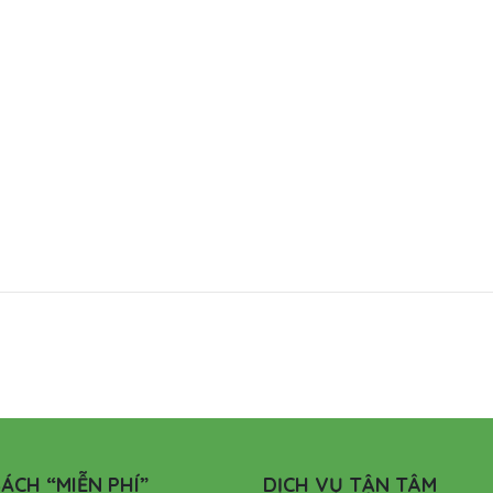
ÁCH “MIỄN PHÍ”
DỊCH VỤ TẬN TÂM