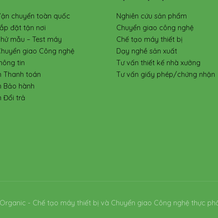
Vận chuyển toàn quốc
Nghiên cứu sản phẩm
ắp đặt tận nơi
Chuyển giao công nghệ
Thử mẫu – Test máy
Chế tạo máy thiết bị
Chuyển giao Công nghệ
Dạy nghề sản xuất
hông tin
Tư vấn thiết kế nhà xưởng
h Thanh toán
Tư vấn giấy phép/chứng nhận
h Bảo hành
 Đổi trả
Organic - Chế tạo máy thiết bị và Chuyển giao Công nghệ thực ph