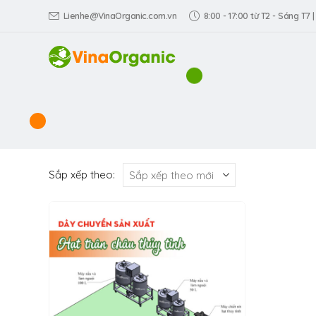
Lienhe@VinaOrganic.com.vn
8:00 - 17:00 từ T2 - Sáng T7 |
Sắp xếp theo: