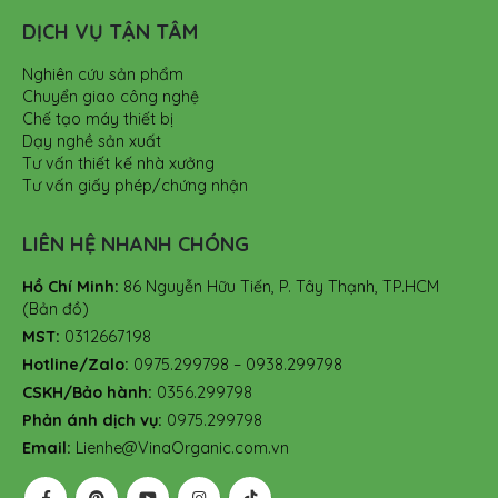
DỊCH VỤ TẬN TÂM
Nghiên cứu sản phẩm
Chuyển giao công nghệ
Chế tạo máy thiết bị
Dạy nghề sản xuất
Tư vấn thiết kế nhà xưởng
Tư vấn giấy phép/chứng nhận
LIÊN HỆ NHANH CHÓNG
Hồ Chí Minh:
86 Nguyễn Hữu Tiến, P. Tây Thạnh, TP.HCM
(Bản đồ)
MST:
0312667198
Hotline/Zalo:
0975.299798 – 0938.299798
CSKH/Bảo hành:
0356.299798
Phản ánh dịch vụ:
0975.299798
Email:
Lienhe@VinaOrganic.com.vn