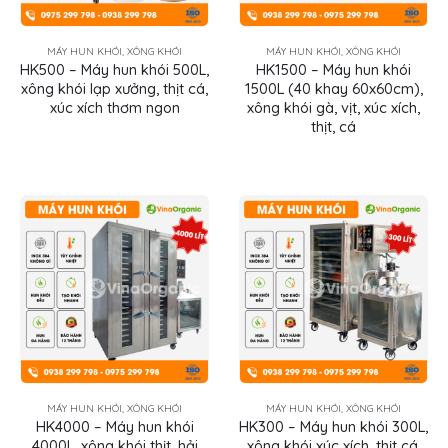
MÁY HUN KHÓI, XÔNG KHÓI
MÁY HUN KHÓI, XÔNG KHÓI
HK500 – Máy hun khói 500L,
HK1500 – Máy hun khói
xông khói lạp xưởng, thịt cá,
1500L (40 khay 60x60cm),
xúc xích thơm ngon
xông khói gà, vịt, xúc xích,
thịt, cá
MÁY HUN KHÓI, XÔNG KHÓI
MÁY HUN KHÓI, XÔNG KHÓI
HK4000 – Máy hun khói
HK300 – Máy hun khói 300L,
4000L, xông khói thịt, hải
xông khói xúc xích, thịt cá,