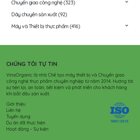
Chuyển giao công nghệ
(323)
Dây chuyền sản xuất
(92)
Máy và Thiết bị thực phẩm
(416)
CHÚNG TÔI TỰ TIN
VinaOrganic là nhà Chế tạo máy thiết bị và Chuyển giao
công nghệ thực phẩm chuyên nghiệp từ năm 2014. Hướng tới
sự tiện lợi, an toàn, tiết kiệm và phát triển cho khách hàng
khi bắt đầu sản xuất.
Giới thiệu
Liên hệ
Tuyển dụng
Dự án đã thực hiện
Hoạt động – Sự kiện