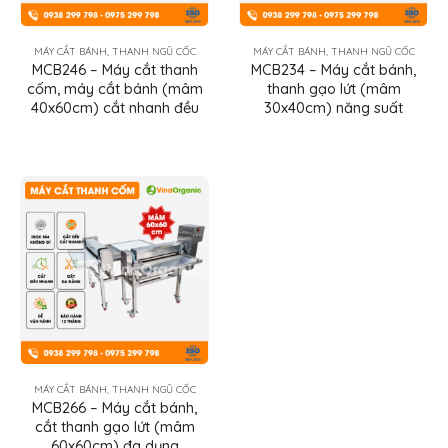
MÁY CẮT BÁNH, THANH NGŨ CỐC
MÁY CẮT BÁNH, THANH NGŨ CỐC
MCB246 – Máy cắt thanh
MCB234 – Máy cắt bánh,
cốm, máy cắt bánh (mâm
thanh gạo lứt (mâm
40x60cm) cắt nhanh đều
30x40cm) năng suất
MÁY CẮT BÁNH, THANH NGŨ CỐC
MCB266 – Máy cắt bánh,
cắt thanh gạo lứt (mâm
60x60cm) đa dụng