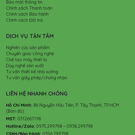
Bảo mật thông tin
Chính sách Thanh toán
Chính sách Bảo hành
Chính sách Đổi trả
DỊCH VỤ TẬN TÂM
Nghiên cứu sản phẩm
Chuyển giao công nghệ
Chế tạo máy thiết bị
Dạy nghề sản xuất
Tư vấn thiết kế nhà xưởng
Tư vấn giấy phép/chứng nhận
LIÊN HỆ NHANH CHÓNG
Hồ Chí Minh:
86 Nguyễn Hữu Tiến, P. Tây Thạnh, TP.HCM
(Bản đồ)
MST:
0312667198
Hotline/Zalo:
0975.299798 – 0938.299798
CSKH/Bảo hành:
0356.299798