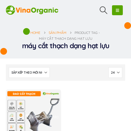
HOME
SẢN PHẨM
PRODUCT TAG -
MÁY CẮT THẠCH DẠNG HẠT LỰU
máy cắt thạch dạng hạt lựu