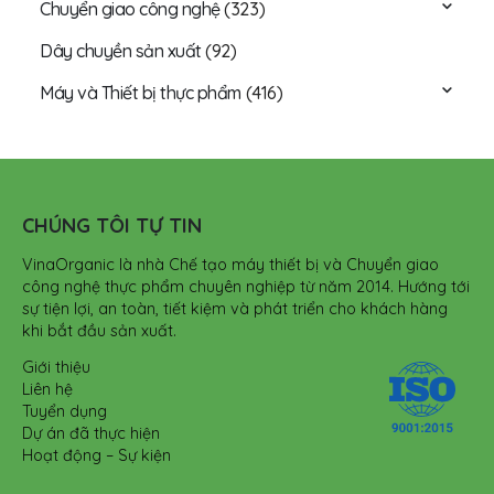
Chuyển giao công nghệ
(323)
Dây chuyền sản xuất
(92)
Máy và Thiết bị thực phẩm
(416)
CHÚNG TÔI TỰ TIN
VinaOrganic là nhà Chế tạo máy thiết bị và Chuyển giao
công nghệ thực phẩm chuyên nghiệp từ năm 2014. Hướng tới
sự tiện lợi, an toàn, tiết kiệm và phát triển cho khách hàng
khi bắt đầu sản xuất.
Giới thiệu
Liên hệ
Tuyển dụng
Dự án đã thực hiện
Hoạt động – Sự kiện