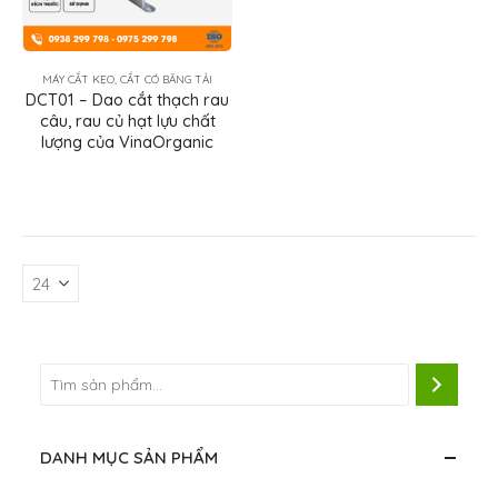
MÁY CẮT KẸO, CẮT CÓ BĂNG TẢI
DCT01 – Dao cắt thạch rau
câu, rau củ hạt lựu chất
lượng của VinaOrganic
DANH MỤC SẢN PHẨM