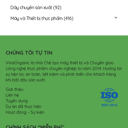
Dây chuyền sản xuất
(92)
Máy và Thiết bị thực phẩm
(416)
CHÚNG TÔI TỰ TIN
VinaOrganic là nhà Chế tạo máy thiết bị và Chuyển giao
công nghệ thực phẩm chuyên nghiệp từ năm 2014. Hướng tới
sự tiện lợi, an toàn, tiết kiệm và phát triển cho khách hàng
khi bắt đầu sản xuất.
Giới thiệu
Liên hệ
Tuyển dụng
Dự án đã thực hiện
Hoạt động – Sự kiện
CHÍNH SÁCH “MIỄN PHÍ”