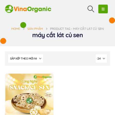
HOME
SẢN PHẨM
PRODUCT TAG -
MÁY CẮT LÁT CỦ SEN
máy cắt lát củ sen