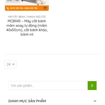
MÁY CẮT BÁNH, THANH NGŨ CỐC
MCBX45 – Máy cắt bánh
mâm xoay tự động (mâm
40x50cm), cắt bánh khảo,
bánh mì
DANH MỤC SẢN PHẨM