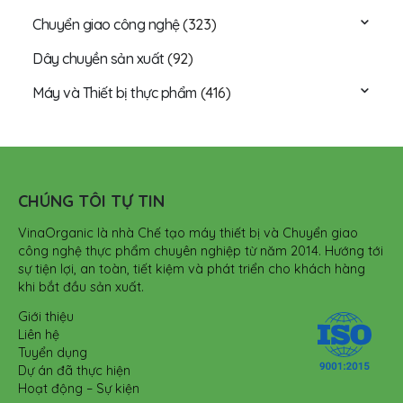
Chuyển giao công nghệ
(323)
Dây chuyền sản xuất
(92)
Máy và Thiết bị thực phẩm
(416)
CHÚNG TÔI TỰ TIN
VinaOrganic là nhà Chế tạo máy thiết bị và Chuyển giao
công nghệ thực phẩm chuyên nghiệp từ năm 2014. Hướng tới
sự tiện lợi, an toàn, tiết kiệm và phát triển cho khách hàng
khi bắt đầu sản xuất.
Giới thiệu
Liên hệ
Tuyển dụng
Dự án đã thực hiện
Hoạt động – Sự kiện