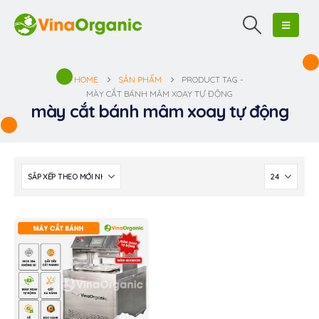
HOME
SẢN PHẨM
PRODUCT TAG -
MÀY CẮT BÁNH MÂM XOAY TỰ ĐỘNG
mày cắt bánh mâm xoay tự động