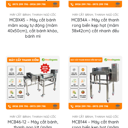
MÁY CẮT BÁNH, THANH NGŨ CỐC
MÁY CẮT BÁNH, THANH NGŨ CỐC
MCBX45 – Máy cắt bánh
MCB34A – Máy cắt thanh
mâm xoay tự động (mâm
rong biển kẹp hạt (mâm
40x50cm), cắt bánh khảo,
38x42cm) cắt nhanh đều
bánh mì
MÁY CẮT BÁNH, THANH NGŨ CỐC
MÁY CẮT BÁNH, THANH NGŨ CỐC
MCB46-12 – Máy cắt bánh,
MCB144 – Máy cắt thanh
thanh gạo lứt (mâm
rong biển kẹp hạt (mâm