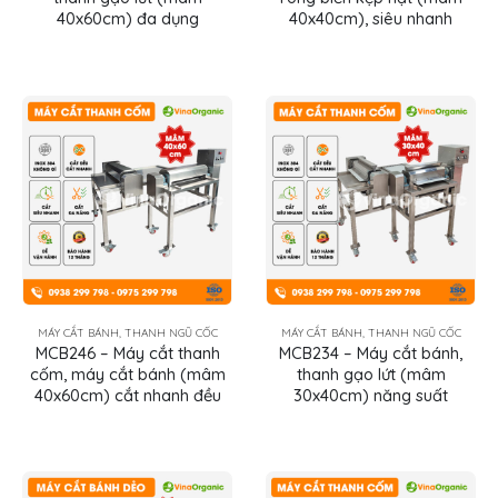
40x60cm) đa dụng
40x40cm), siêu nhanh
MÁY CẮT BÁNH, THANH NGŨ CỐC
MÁY CẮT BÁNH, THANH NGŨ CỐC
MCB246 – Máy cắt thanh
MCB234 – Máy cắt bánh,
cốm, máy cắt bánh (mâm
thanh gạo lứt (mâm
40x60cm) cắt nhanh đều
30x40cm) năng suất