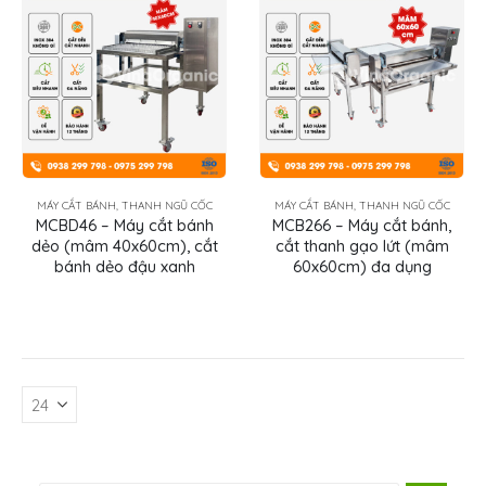
MÁY CẮT BÁNH, THANH NGŨ CỐC
MÁY CẮT BÁNH, THANH NGŨ CỐC
MCBD46 – Máy cắt bánh
MCB266 – Máy cắt bánh,
dẻo (mâm 40x60cm), cắt
cắt thanh gạo lứt (mâm
bánh dẻo đậu xanh
60x60cm) đa dụng