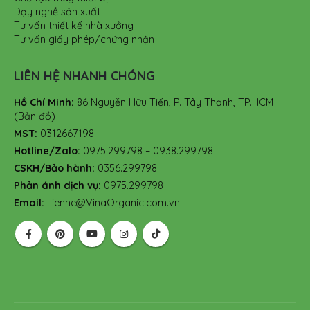
Dạy nghề sản xuất
Tư vấn thiết kế nhà xưởng
Tư vấn giấy phép/chứng nhận
LIÊN HỆ NHANH CHÓNG
Hồ Chí Minh:
86 Nguyễn Hữu Tiến, P. Tây Thạnh, TP.HCM
(Bản đồ)
MST:
0312667198
Hotline/Zalo:
0975.299798 – 0938.299798
CSKH/Bảo hành:
0356.299798
Phản ánh dịch vụ:
0975.299798
Email:
Lienhe@VinaOrganic.com.vn