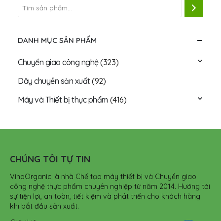
DANH MỤC SẢN PHẨM
Chuyển giao công nghệ
(323)
Dây chuyền sản xuất
(92)
Máy và Thiết bị thực phẩm
(416)
CHÚNG TÔI TỰ TIN
VinaOrganic là nhà Chế tạo máy thiết bị và Chuyển giao
công nghệ thực phẩm chuyên nghiệp từ năm 2014. Hướng tới
sự tiện lợi, an toàn, tiết kiệm và phát triển cho khách hàng
khi bắt đầu sản xuất.