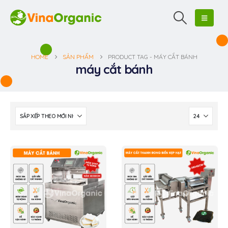
HOME
SẢN PHẨM
PRODUCT TAG -
MÁY CẮT BÁNH
máy cắt bánh