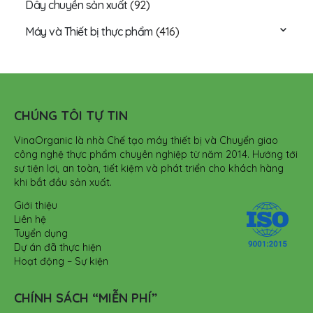
Dây chuyền sản xuất
(92)
Máy và Thiết bị thực phẩm
(416)
CHÚNG TÔI TỰ TIN
VinaOrganic là nhà Chế tạo máy thiết bị và Chuyển giao
công nghệ thực phẩm chuyên nghiệp từ năm 2014. Hướng tới
sự tiện lợi, an toàn, tiết kiệm và phát triển cho khách hàng
khi bắt đầu sản xuất.
Giới thiệu
Liên hệ
Tuyển dụng
Dự án đã thực hiện
Hoạt động – Sự kiện
CHÍNH SÁCH “MIỄN PHÍ”