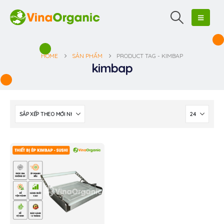
HOME
SẢN PHẨM
PRODUCT TAG -
KIMBAP
kimbap