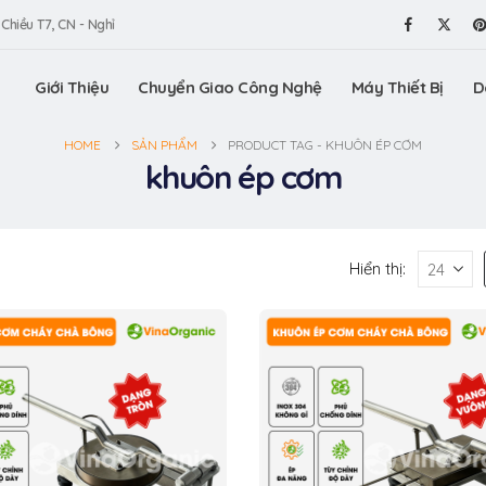
 Chiều T7, CN - Nghỉ
Giới Thiệu
Chuyển Giao Công Nghệ
Máy Thiết Bị
D
HOME
SẢN PHẨM
PRODUCT TAG -
KHUÔN ÉP CƠM
khuôn ép cơm
Hiển thị: