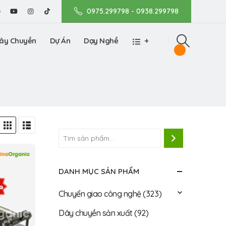
0975.299798 - 0938.299798
ây Chuyền
Dự Án
Dạy Nghề
+
DANH MỤC SẢN PHẨM
Chuyển giao công nghệ
(323)
Dây chuyền sản xuất
(92)