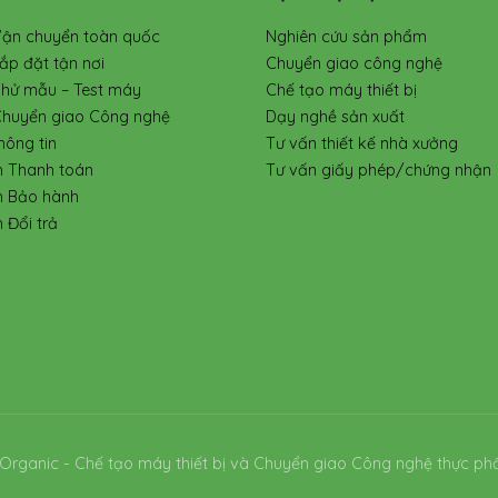
Vận chuyển toàn quốc
Nghiên cứu sản phẩm
ắp đặt tận nơi
Chuyển giao công nghệ
Thử mẫu – Test máy
Chế tạo máy thiết bị
Chuyển giao Công nghệ
Dạy nghề sản xuất
hông tin
Tư vấn thiết kế nhà xưởng
h Thanh toán
Tư vấn giấy phép/chứng nhận
h Bảo hành
 Đổi trả
Organic - Chế tạo máy thiết bị và Chuyển giao Công nghệ thực ph