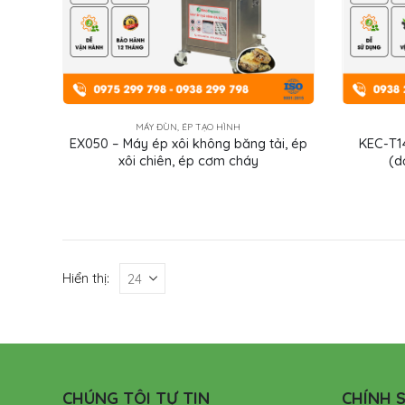
MÁY ĐÙN, ÉP TẠO HÌNH
EX050 – Máy ép xôi không băng tải, ép
KEC-T1
xôi chiên, ép cơm cháy
(d
Hiển thị:
CHÚNG TÔI TỰ TIN
CHÍNH S