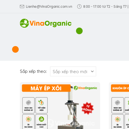
Lienhe@VinaOrganic.com.vn
8:00 - 17:00 từ T2 - Sáng T7 |
Sắp xếp theo: