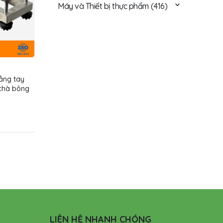
Máy và Thiết bị thực phẩm
(416)
ằng tay
chà bông
LIÊN HỆ NHANH CHÓNG