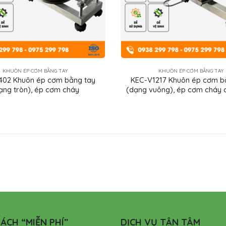
KHUÔN ÉP CƠM BẰNG TAY
KHUÔN ÉP CƠM BẰNG TAY
402 Khuôn ép cơm bằng tay
KEC-V1217 Khuôn ép cơm b
ạng tròn), ép cơm cháy
(dạng vuông), ép cơm cháy 
ÁCH “MIỄN PHÍ”
DỊCH VỤ TẬN TÂM