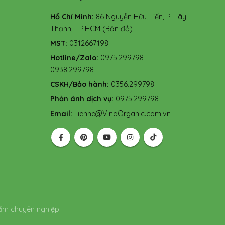
Hồ Chí Minh:
86 Nguyễn Hữu Tiến, P. Tây
Thạnh, TP.HCM
(Bản đồ)
MST:
0312667198
Hotline/Zalo:
0975.299798 –
0938.299798
CSKH/Bảo hành:
0356.299798
Phản ánh dịch vụ:
0975.299798
Email:
Lienhe@VinaOrganic.com.vn
ẩm chuyên nghiệp.