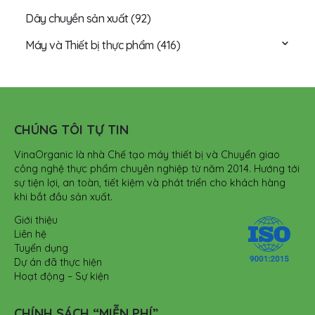
Dây chuyền sản xuất
(92)
Máy và Thiết bị thực phẩm
(416)
CHÚNG TÔI TỰ TIN
VinaOrganic là nhà Chế tạo máy thiết bị và Chuyển giao
công nghệ thực phẩm chuyên nghiệp từ năm 2014. Hướng tới
sự tiện lợi, an toàn, tiết kiệm và phát triển cho khách hàng
khi bắt đầu sản xuất.
Giới thiệu
Liên hệ
Tuyển dụng
Dự án đã thực hiện
Hoạt động – Sự kiện
CHÍNH SÁCH “MIỄN PHÍ”