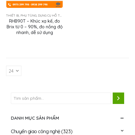
THIẾT BỊ, PHỤ TÙNG, DỤNG CỤ HỖ TRỢ
RHB90T – Khúc xạ kế, đo
Brix từ 0 – 90%, đo nồng độ
nhanh, dễ sử dụng
DANH MỤC SẢN PHẨM
Chuyển giao công nghệ
(323)