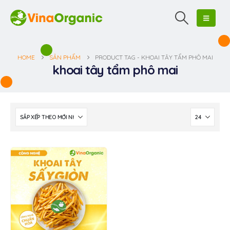
HOME
SẢN PHẨM
PRODUCT TAG -
KHOAI TÂY TẨM PHÔ MAI
khoai tây tẩm phô mai