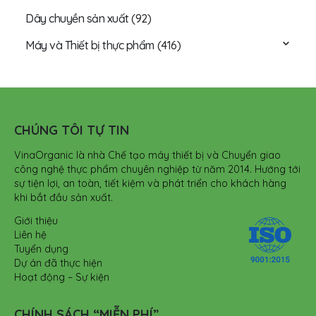
Dây chuyền sản xuất
(92)
Máy và Thiết bị thực phẩm
(416)
CHÚNG TÔI TỰ TIN
VinaOrganic là nhà Chế tạo máy thiết bị và Chuyển giao
công nghệ thực phẩm chuyên nghiệp từ năm 2014. Hướng tới
sự tiện lợi, an toàn, tiết kiệm và phát triển cho khách hàng
khi bắt đầu sản xuất.
Giới thiệu
Liên hệ
Tuyển dụng
Dự án đã thực hiện
Hoạt động – Sự kiện
CHÍNH SÁCH “MIỄN PHÍ”