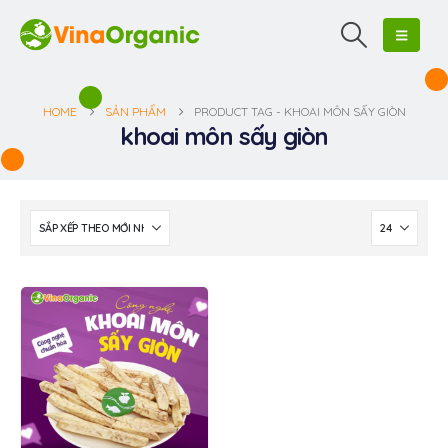
HOME
SẢN PHẨM
PRODUCT TAG -
KHOAI MÔN SẤY GIÒN
khoai môn sấy giòn