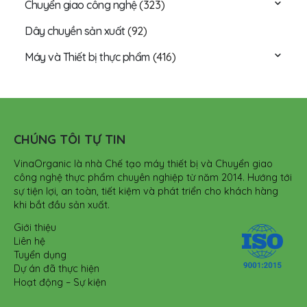
Chuyển giao công nghệ
(323)
Dây chuyền sản xuất
(92)
Máy và Thiết bị thực phẩm
(416)
CHÚNG TÔI TỰ TIN
VinaOrganic là nhà Chế tạo máy thiết bị và Chuyển giao
công nghệ thực phẩm chuyên nghiệp từ năm 2014. Hướng tới
sự tiện lợi, an toàn, tiết kiệm và phát triển cho khách hàng
khi bắt đầu sản xuất.
Giới thiệu
Liên hệ
Tuyển dụng
Dự án đã thực hiện
Hoạt động – Sự kiện